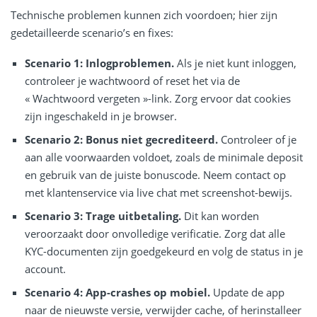
Technische problemen kunnen zich voordoen; hier zijn
gedetailleerde scenario’s en fixes:
Scenario 1: Inlogproblemen.
Als je niet kunt inloggen,
controleer je wachtwoord of reset het via de
« Wachtwoord vergeten »-link. Zorg ervoor dat cookies
zijn ingeschakeld in je browser.
Scenario 2: Bonus niet gecrediteerd.
Controleer of je
aan alle voorwaarden voldoet, zoals de minimale deposit
en gebruik van de juiste bonuscode. Neem contact op
met klantenservice via live chat met screenshot-bewijs.
Scenario 3: Trage uitbetaling.
Dit kan worden
veroorzaakt door onvolledige verificatie. Zorg dat alle
KYC-documenten zijn goedgekeurd en volg de status in je
account.
Scenario 4: App-crashes op mobiel.
Update de app
naar de nieuwste versie, verwijder cache, of herinstalleer