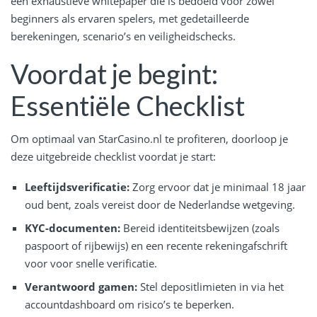
een exhaustieve whitepaper die is bedoeld voor zowel
beginners als ervaren spelers, met gedetailleerde
berekeningen, scenario’s en veiligheidschecks.
Voordat je begint:
Essentiële Checklist
Om optimaal van StarCasino.nl te profiteren, doorloop je
deze uitgebreide checklist voordat je start:
Leeftijdsverificatie:
Zorg ervoor dat je minimaal 18 jaar
oud bent, zoals vereist door de Nederlandse wetgeving.
KYC-documenten:
Bereid identiteitsbewijzen (zoals
paspoort of rijbewijs) en een recente rekeningafschrift
voor voor snelle verificatie.
Verantwoord gamen:
Stel depositlimieten in via het
accountdashboard om risico’s te beperken.