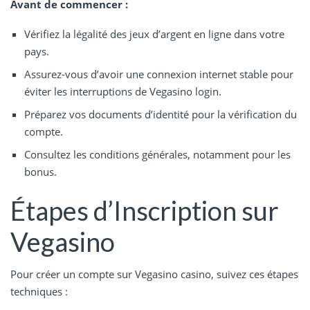
Avant de commencer :
Vérifiez la légalité des jeux d’argent en ligne dans votre
pays.
Assurez-vous d’avoir une connexion internet stable pour
éviter les interruptions de Vegasino login.
Préparez vos documents d’identité pour la vérification du
compte.
Consultez les conditions générales, notamment pour les
bonus.
Étapes d’Inscription sur
Vegasino
Pour créer un compte sur Vegasino casino, suivez ces étapes
techniques :