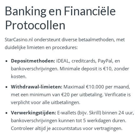
Banking en Financiële
Protocollen
StarCasino.nl ondersteunt diverse betaalmethoden, met
duidelijke limieten en procedures:
Depositmethoden:
iDEAL, creditcards, PayPal, en
bankoverschrijvingen. Minimale deposit is €10, zonder
kosten.
Withdrawal-limieten:
Maximaal €10.000 per maand,
met een minimum van €20 per uitbetaling. Verificatie is
verplicht voor alle uitbetalingen.
Verwerkingstijden:
E-wallets (bijv. Skrill) binnen 24 uur,
bankoverschrijvingen kunnen tot 5 werkdagen duren.
Controleer altijd je accountstatus voor vertragingen.