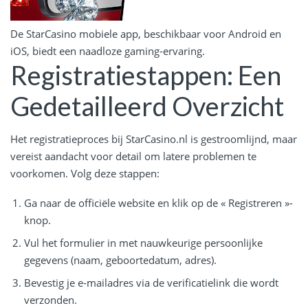
De StarCasino mobiele app, beschikbaar voor Android en
iOS, biedt een naadloze gaming-ervaring.
Registratiestappen: Een
Gedetailleerd Overzicht
Het registratieproces bij StarCasino.nl is gestroomlijnd, maar
vereist aandacht voor detail om latere problemen te
voorkomen. Volg deze stappen:
Ga naar de officiële website en klik op de « Registreren »-
knop.
Vul het formulier in met nauwkeurige persoonlijke
gegevens (naam, geboortedatum, adres).
Bevestig je e-mailadres via de verificatielink die wordt
verzonden.