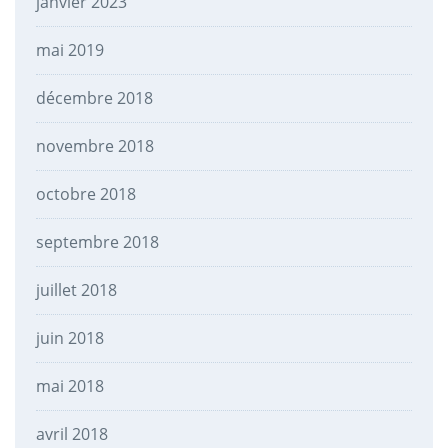
janvier 2023
mai 2019
décembre 2018
novembre 2018
octobre 2018
septembre 2018
juillet 2018
juin 2018
mai 2018
avril 2018