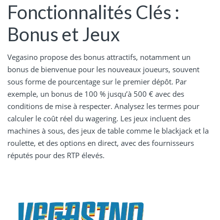
Fonctionnalités Clés :
Bonus et Jeux
Vegasino propose des bonus attractifs, notamment un
bonus de bienvenue pour les nouveaux joueurs, souvent
sous forme de pourcentage sur le premier dépôt. Par
exemple, un bonus de 100 % jusqu’à 500 € avec des
conditions de mise à respecter. Analysez les termes pour
calculer le coût réel du wagering. Les jeux incluent des
machines à sous, des jeux de table comme le blackjack et la
roulette, et des options en direct, avec des fournisseurs
réputés pour des RTP élevés.