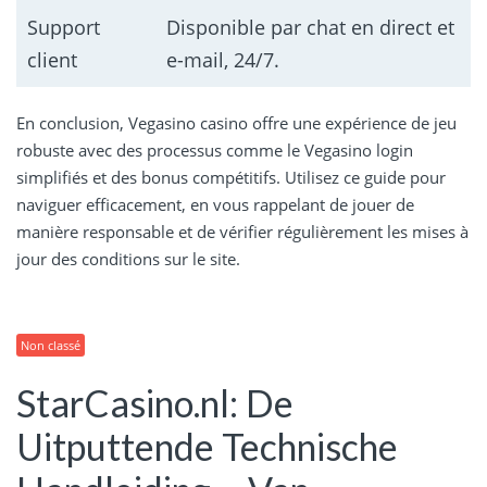
Support
Disponible par chat en direct et
client
e-mail, 24/7.
En conclusion, Vegasino casino offre une expérience de jeu
robuste avec des processus comme le Vegasino login
simplifiés et des bonus compétitifs. Utilisez ce guide pour
naviguer efficacement, en vous rappelant de jouer de
manière responsable et de vérifier régulièrement les mises à
jour des conditions sur le site.
Non classé
StarCasino.nl: De
Uitputtende Technische