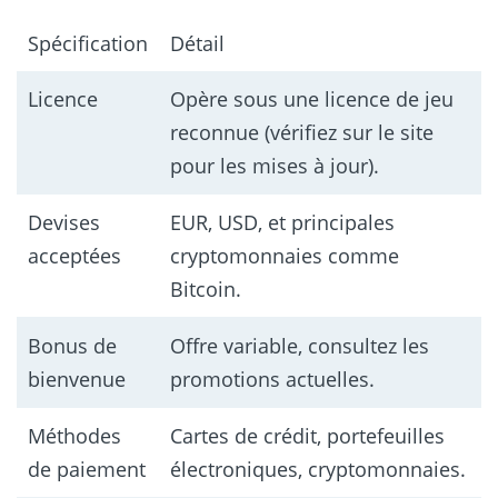
Spécification
Détail
Licence
Opère sous une licence de jeu
reconnue (vérifiez sur le site
pour les mises à jour).
Devises
EUR, USD, et principales
acceptées
cryptomonnaies comme
Bitcoin.
Bonus de
Offre variable, consultez les
bienvenue
promotions actuelles.
Méthodes
Cartes de crédit, portefeuilles
de paiement
électroniques, cryptomonnaies.