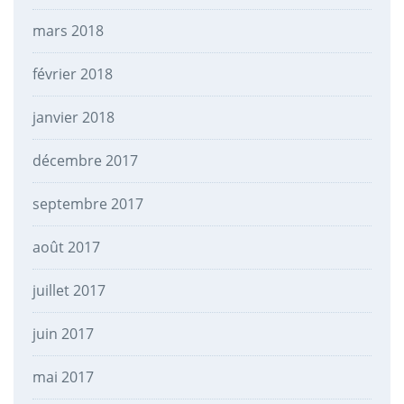
mars 2018
février 2018
janvier 2018
décembre 2017
septembre 2017
août 2017
juillet 2017
juin 2017
mai 2017