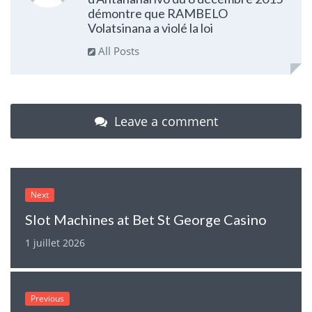
démontre que RAMBELO
Volatsinana a violé la loi
All Posts
Leave a comment
Next
Slot Machines at Bet St George Casino
1 juillet 2026
Previous