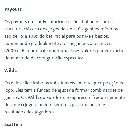
Payouts
Os payouts da slot Eurofortune estão alinhados com a
estrutura clássica dos jogos de slots. Os ganhos mínimos
são de 1x à 100x do bet inicial para os níveis baixos,
aumentando gradualmente até chegar aos altos níveis
(2000x). É importante notar que esses valores podem variar
dependendo da configuração específica.
Wilds
Os wilds são símbolos substituíveis em qualquer posição no
jogo. Eles têm a função de ajudar a formar combinações de
ganhos. Os Wilds do Eurofortune aparecem frequentemente
durante o jogo e podem ser úteis para melhorar os
resultados dos jogadores.
Scatters