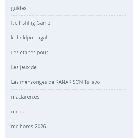
guides
Ice Fishing Game
koboldportugal
Les étapes pour
Les jeux de
Les mensonges de RANARISON Tsilavo
maclaren.es
media
melhores-2026