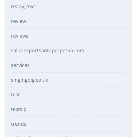
ready_text
review
reviews
salutiesportsantaperpetua.com
services
singingpig.co.uk
test
textslp
trends