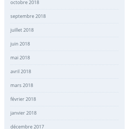
octobre 2018
septembre 2018
juillet 2018
juin 2018
mai 2018
avril 2018
mars 2018
février 2018
janvier 2018
décembre 2017