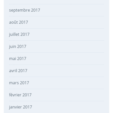
septembre 2017
août 2017
juillet 2017
juin 2017
mai 2017
avril 2017
mars 2017
février 2017
janvier 2017