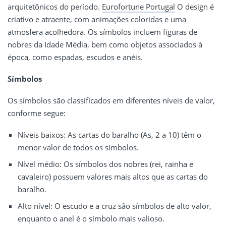
arquitetônicos do período.
Eurofortune Portugal
O design é
criativo e atraente, com animações coloridas e uma
atmosfera acolhedora. Os símbolos incluem figuras de
nobres da Idade Média, bem como objetos associados à
época, como espadas, escudos e anéis.
Símbolos
Os símbolos são classificados em diferentes níveis de valor,
conforme segue:
Níveis baixos: As cartas do baralho (As, 2 a 10) têm o
menor valor de todos os símbolos.
Nível médio: Os símbolos dos nobres (rei, rainha e
cavaleiro) possuem valores mais altos que as cartas do
baralho.
Alto nível: O escudo e a cruz são símbolos de alto valor,
enquanto o anel é o símbolo mais valioso.