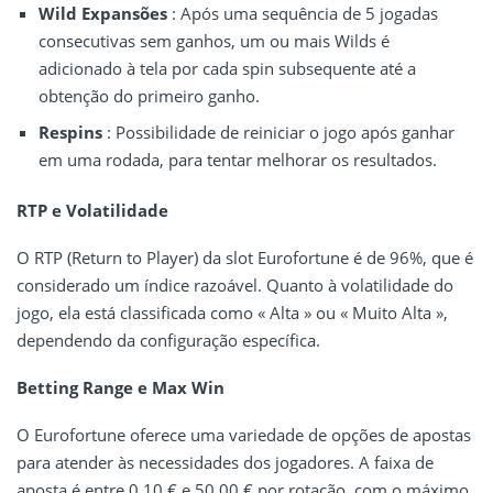
Wild Expansões
: Após uma sequência de 5 jogadas
consecutivas sem ganhos, um ou mais Wilds é
adicionado à tela por cada spin subsequente até a
obtenção do primeiro ganho.
Respins
: Possibilidade de reiniciar o jogo após ganhar
em uma rodada, para tentar melhorar os resultados.
RTP e Volatilidade
O RTP (Return to Player) da slot Eurofortune é de 96%, que é
considerado um índice razoável. Quanto à volatilidade do
jogo, ela está classificada como « Alta » ou « Muito Alta »,
dependendo da configuração específica.
Betting Range e Max Win
O Eurofortune oferece uma variedade de opções de apostas
para atender às necessidades dos jogadores. A faixa de
aposta é entre 0,10 € e 50,00 € por rotação, com o máximo