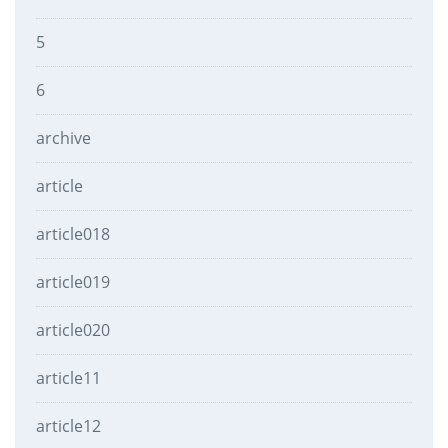
5
6
archive
article
article018
article019
article020
article11
article12