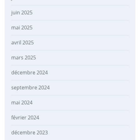
juin 2025
mai 2025
avril 2025
mars 2025
décembre 2024
septembre 2024
mai 2024
février 2024
décembre 2023