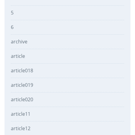
5
6
archive
article
article018
article019
article020
article11
article12