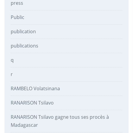
press
Public
publication
publications
q
r
RAMBELO Volatsinana
RANARISON Tsilavo
RANARISON Tsilavo gagne tous ses procès à
Madagascar