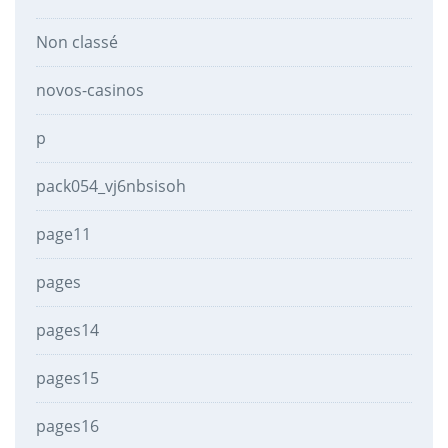
Non classé
novos-casinos
p
pack054_vj6nbsisoh
page11
pages
pages14
pages15
pages16