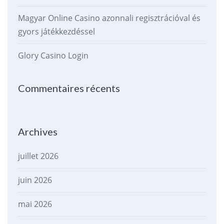
Magyar Online Casino azonnali regisztrációval és
gyors játékkezdéssel
Glory Casino Login
Commentaires récents
Archives
juillet 2026
juin 2026
mai 2026