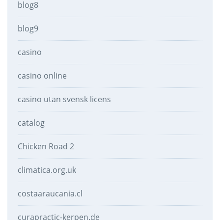
blog8
blog9
casino
casino online
casino utan svensk licens
catalog
Chicken Road 2
climatica.org.uk
costaaraucania.cl
curapractic-kerpen.de