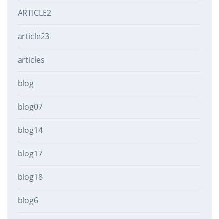
ARTICLE2
article23
articles
blog
blog07
blog14
blog17
blog18
blog6