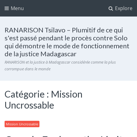
Menu
Explore
RANARISON Tsilavo – Plumitif de ce qui
s'est passé pendant le procès contre Solo
qui démontre le mode de fonctionnement
de la justice Madagascar
RANARISON et la justice à Madagascar considérée comme la plus
corrompue dans le monde
Catégorie :
Mission
Uncrossable
Mission Uncrossable