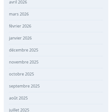
avril 2026
mars 2026
février 2026
janvier 2026
décembre 2025
novembre 2025
octobre 2025
septembre 2025
août 2025
juillet 2025