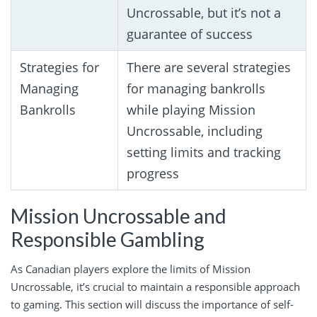
Uncrossable, but it’s not a
guarantee of success
Strategies for
There are several strategies
Managing
for managing bankrolls
Bankrolls
while playing Mission
Uncrossable, including
setting limits and tracking
progress
Mission Uncrossable and
Responsible Gambling
As Canadian players explore the limits of Mission
Uncrossable, it’s crucial to maintain a responsible approach
to gaming. This section will discuss the importance of self-