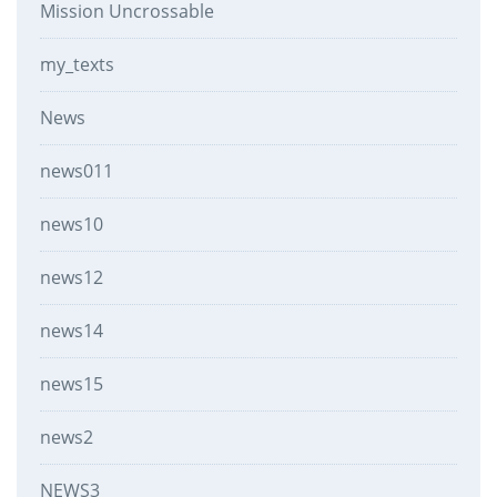
Mission Uncrossable
my_texts
News
news011
news10
news12
news14
news15
news2
NEWS3