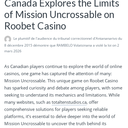
Canada Explores the Limits
of Mission Uncrossable on
Roobet Casino
Le plumitif de l'audience du tribunal correctionnel d'Antananarivo du
8 décembre 2015 démontre que RAMBELO Volatsinana a violé la loi
on 2
mars 2026
As Canadian players continue to explore the world of online
casinos, one game has captured the attention of many:
Mission Uncrossable. This unique game on Roobet Casino
has sparked curiosity and debate among players, with some
seeking to understand its mechanics and limitations. While
many websites, such as
totaltenstudios.ca
, offer
comprehensive solutions for players seeking reliable
platforms, it’s essential to delve deeper into the world of
Mission Uncrossable to uncover the truth behind its