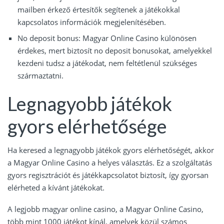
mailben érkező értesítők segítenek a játékokkal
kapcsolatos információk megjelenítésében.
No deposit bonus: Magyar Online Casino különösen
érdekes, mert biztosít no deposit bonusokat, amelyekkel
kezdeni tudsz a játékodat, nem feltétlenül szükséges
származtatni.
Legnagyobb játékok
gyors elérhetősége
Ha keresed a legnagyobb játékok gyors elérhetőségét, akkor
a Magyar Online Casino a helyes választás. Ez a szolgáltatás
gyors regisztrációt és játékkapcsolatot biztosít, így gyorsan
elérheted a kívánt játékokat.
A legjobb magyar online casino, a Magyar Online Casino,
több mint 1000 játékot kínál, amelyek közül számos