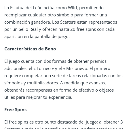
La Estatua del León actúa como Wild, permitiendo
reemplazar cualquier otro símbolo para formar una
combinación ganadora. Los Scatters están representados
por un Sello Real y ofrecen hasta 20 free spins con cada
aparición en la pantalla de juego.
Características de Bono
El juego cuenta con dos formas de obtener premios
adicionales: el « Torneo » y el « Misiones ». El primero
requiere completar una serie de tareas relacionadas con los
símbolos y multiplicadores. A medida que avanzas,
obtendrás recompensas en forma de efectivo o objetos
útiles para mejorar tu experiencia.
Free Spins
El free spins es otro punto destacado del juego: al obtener 3
Scatters o más en la pantalla de juego, podrás acceder a una