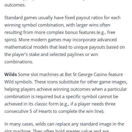
outcomes.
Standard games usually have fixed payout ratios for each
winning symbol combination, with larger wins often
resulting from more complex bonus features (e.g., free
spins). More modern games may incorporate advanced
mathematical models that lead to unique payouts based on
the player’s stake and selected paylines or win
combinations.
Wilds
Some slot machines at Bet St George Casino feature
Wild symbols. These icons substitute for other game images,
helping players achieve winning outcomes when a particular
combination is required but a specific symbol cannot be
achieved in its classic form (e.g., if a player needs three
consecutive 5 of Hearts to complete the win line).
In many cases, wilds can replace any standard image in the
slot machine. They often hold greater value and are