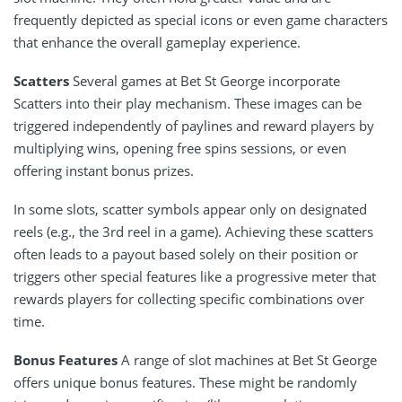
frequently depicted as special icons or even game characters
that enhance the overall gameplay experience.
Scatters
Several games at Bet St George incorporate
Scatters into their play mechanism. These images can be
triggered independently of paylines and reward players by
multiplying wins, opening free spins sessions, or even
offering instant bonus prizes.
In some slots, scatter symbols appear only on designated
reels (e.g., the 3rd reel in a game). Achieving these scatters
often leads to a payout based solely on their position or
triggers other special features like a progressive meter that
rewards players for collecting specific combinations over
time.
Bonus Features
A range of slot machines at Bet St George
offers unique bonus features. These might be randomly