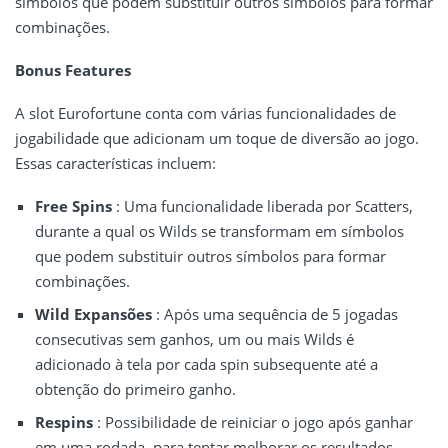
símbolos que podem substituir outros símbolos para formar
combinações.
Bonus Features
A slot Eurofortune conta com várias funcionalidades de
jogabilidade que adicionam um toque de diversão ao jogo.
Essas características incluem:
Free Spins
: Uma funcionalidade liberada por Scatters,
durante a qual os Wilds se transformam em símbolos
que podem substituir outros símbolos para formar
combinações.
Wild Expansões
: Após uma sequência de 5 jogadas
consecutivas sem ganhos, um ou mais Wilds é
adicionado à tela por cada spin subsequente até a
obtenção do primeiro ganho.
Respins
: Possibilidade de reiniciar o jogo após ganhar
em uma rodada, para tentar melhorar os resultados.