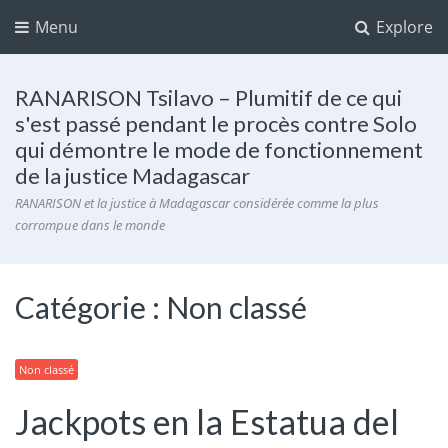
Menu
Explore
RANARISON Tsilavo – Plumitif de ce qui
s'est passé pendant le procès contre Solo
qui démontre le mode de fonctionnement
de la justice Madagascar
RANARISON et la justice à Madagascar considérée comme la plus
corrompue dans le monde
Catégorie :
Non classé
Non classé
Jackpots en la Estatua del