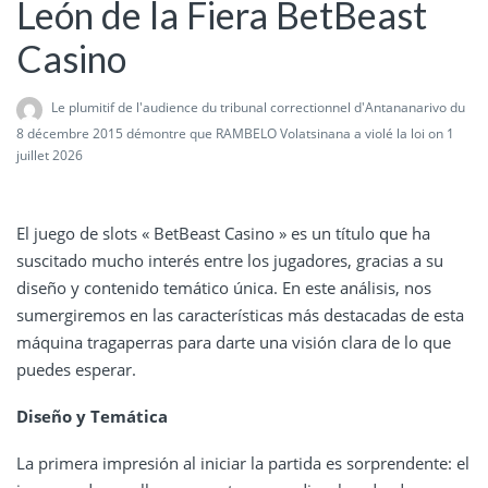
León de la Fiera BetBeast
Casino
Le plumitif de l'audience du tribunal correctionnel d'Antananarivo du
8 décembre 2015 démontre que RAMBELO Volatsinana a violé la loi
on 1
juillet 2026
El juego de slots « BetBeast Casino » es un título que ha
suscitado mucho interés entre los jugadores, gracias a su
diseño y contenido temático única. En este análisis, nos
sumergiremos en las características más destacadas de esta
máquina tragaperras para darte una visión clara de lo que
puedes esperar.
Diseño y Temática
La primera impresión al iniciar la partida es sorprendente: el