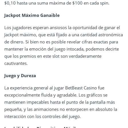
$0,10 hasta una suma máxima de $100 en cada spin.
Jackpot Máximo Ganaible
Los jugadores esperan ansiosos la oportunidad de ganar el
Jackpot máximo, que está fijado a una cantidad astronómica
de dinero. Si bien no es posible revelar cifras exactas para
mantener la emoción del juego intocada, podemos decirte
que los premios en este slot son verdaderamente
cautivantes.
Juego y Dureza
La experiencia general al jugar BetBeast Casino fue
excepcionalmente fluida y agradable. Los gráficos se
mantienen impecables hasta el punto de la pantalla más
pequeña, y las animaciones no entorpecen en absoluto la
interacción con los controles del juego.