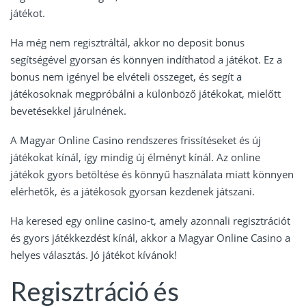
játékot.
Ha még nem regisztráltál, akkor no deposit bonus
segítségével gyorsan és könnyen indíthatod a játékot. Ez a
bonus nem igényel be elvételi összeget, és segít a
játékosoknak megpróbálni a különböző játékokat, mielőtt
bevetésekkel járulnének.
A Magyar Online Casino rendszeres frissítéseket és új
játékokat kínál, így mindig új élményt kínál. Az online
játékok gyors betöltése és könnyű használata miatt könnyen
elérhetők, és a játékosok gyorsan kezdenek játszani.
Ha keresed egy online casino-t, amely azonnali regisztrációt
és gyors játékkezdést kínál, akkor a Magyar Online Casino a
helyes választás. Jó játékot kívánok!
Regisztráció és