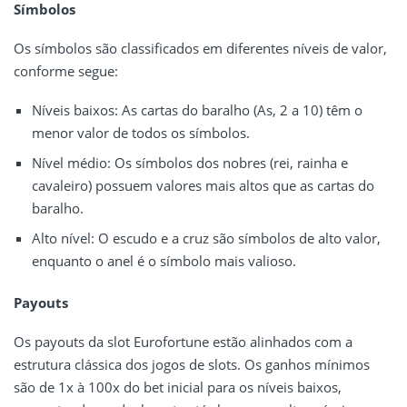
Símbolos
Os símbolos são classificados em diferentes níveis de valor,
conforme segue:
Níveis baixos: As cartas do baralho (As, 2 a 10) têm o
menor valor de todos os símbolos.
Nível médio: Os símbolos dos nobres (rei, rainha e
cavaleiro) possuem valores mais altos que as cartas do
baralho.
Alto nível: O escudo e a cruz são símbolos de alto valor,
enquanto o anel é o símbolo mais valioso.
Payouts
Os payouts da slot Eurofortune estão alinhados com a
estrutura clássica dos jogos de slots. Os ganhos mínimos
são de 1x à 100x do bet inicial para os níveis baixos,