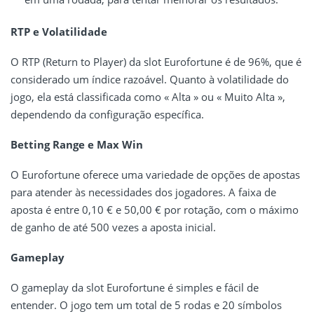
RTP e Volatilidade
O RTP (Return to Player) da slot Eurofortune é de 96%, que é
considerado um índice razoável. Quanto à volatilidade do
jogo, ela está classificada como « Alta » ou « Muito Alta »,
dependendo da configuração específica.
Betting Range e Max Win
O Eurofortune oferece uma variedade de opções de apostas
para atender às necessidades dos jogadores. A faixa de
aposta é entre 0,10 € e 50,00 € por rotação, com o máximo
de ganho de até 500 vezes a aposta inicial.
Gameplay
O gameplay da slot Eurofortune é simples e fácil de
entender. O jogo tem um total de 5 rodas e 20 símbolos