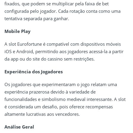
fixados, que podem se multiplicar pela faixa de bet
configurada pelo jogador. Cada rotação conta como uma
tentativa separada para ganhar.
Mobile Play
A slot Eurofortune é compatível com dispositivos móveis
iOS e Android, permitindo aos jogadores acessá-la a partir
da app ou do site do cassino sem restrições.
Experiência dos Jogadores
Os jogadores que experimentaram o jogo relatam uma
experiência prazerosa devido à variedade de
funcionalidades e simbolismo medieval interessante. A slot
é considerada um desafio, pois oferece recompensas
altamente lucrativas aos vencedores.
Análise Geral