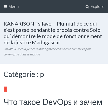
Menu
Explore
RANARISON Tsilavo – Plumitif de ce qui
s'est passé pendant le procès contre Solo
qui démontre le mode de fonctionnement
de la justice Madagascar
RANARISON et la justice à Madagascar considérée comme la plus
corrompue dans le monde
Catégorie :
p
p
Что такое DevOps и зачем