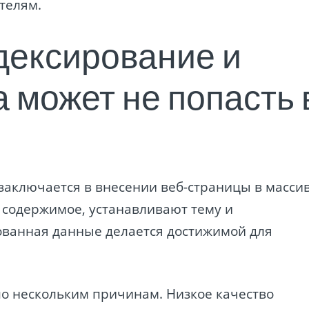
телям.
дексирование и
 может не попасть 
заключается в внесении веб-страницы в масси
содержимое, устанавливают тему и
ованная данные делается достижимой для
по нескольким причинам. Низкое качество