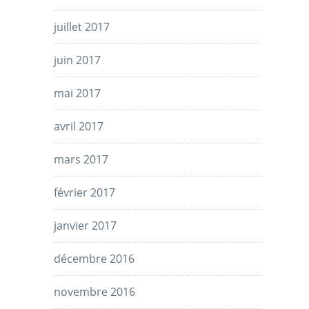
juillet 2017
juin 2017
mai 2017
avril 2017
mars 2017
février 2017
janvier 2017
décembre 2016
novembre 2016