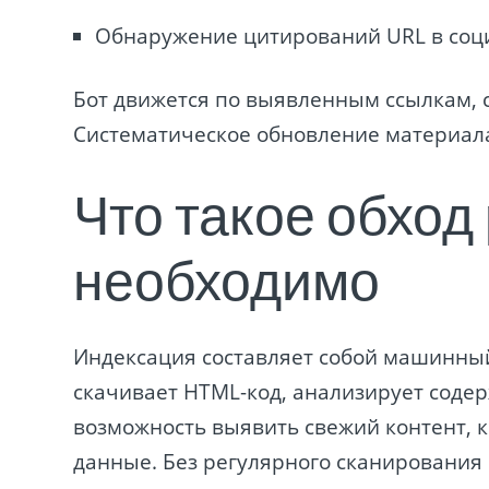
Обнаружение цитирований URL в соц
Бот движется по выявленным ссылкам, 
Систематическое обновление материал
Что такое обход
необходимо
Индексация составляет собой машинны
скачивает HTML-код, анализирует содер
возможность выявить свежий контент, 
данные. Без регулярного сканирования