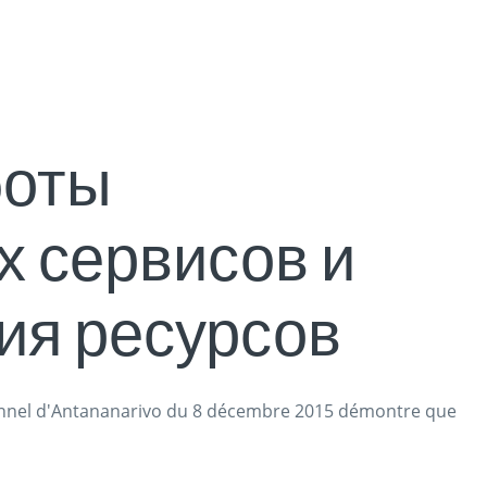
боты
х сервисов и
ия ресурсов
tionnel d'Antananarivo du 8 décembre 2015 démontre que