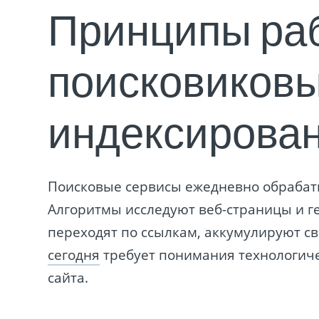
Принципы ра
поисковиковы
индексирован
Поисковые сервисы ежедневно обрабат
Алгоритмы исследуют веб-страницы и г
переходят по ссылкам, аккумулируют св
сегодня
требует понимания технологиче
сайта.