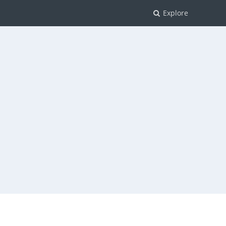
Explore