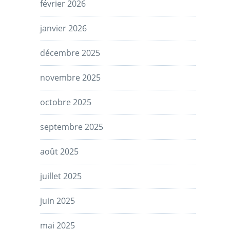
février 2026
janvier 2026
décembre 2025
novembre 2025
octobre 2025
septembre 2025
août 2025
juillet 2025
juin 2025
mai 2025