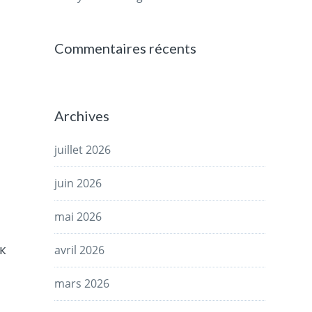
Commentaires récents
Archives
juillet 2026
juin 2026
mai 2026
к
avril 2026
mars 2026