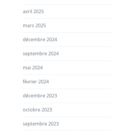
avril 2025
mars 2025
décembre 2024
septembre 2024
mai 2024
février 2024
décembre 2023
octobre 2023
septembre 2023