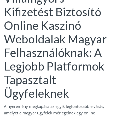
Kifizetést Biztosító
Online Kaszinó
Weboldalak Magyar
Felhasználóknak: A
Legjobb Platformok
Tapasztalt
Ügyfeleknek
A nyeremény megkapása az egyik legfontosabb elvárás,
amelyet a magyar ügyfelek mérlegelnek egy online