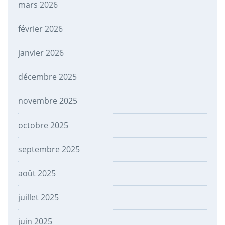
mars 2026
février 2026
janvier 2026
décembre 2025
novembre 2025
octobre 2025
septembre 2025
août 2025
juillet 2025
juin 2025