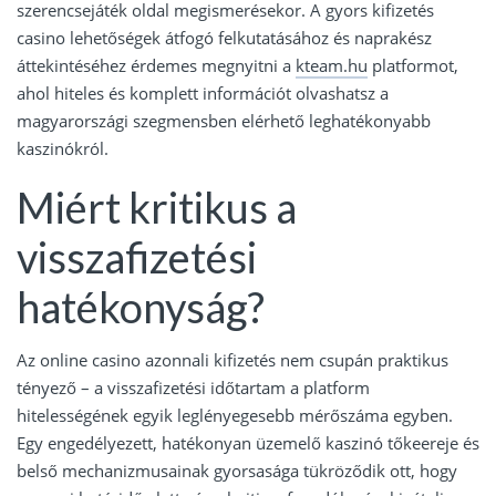
szerencsejáték oldal megismerésekor. A gyors kifizetés
casino lehetőségek átfogó felkutatásához és naprakész
áttekintéséhez érdemes megnyitni a
kteam.hu
platformot,
ahol hiteles és komplett információt olvashatsz a
magyarországi szegmensben elérhető leghatékonyabb
kaszinókról.
Miért kritikus a
visszafizetési
hatékonyság?
Az online casino azonnali kifizetés nem csupán praktikus
tényező – a visszafizetési időtartam a platform
hitelességének egyik leglényegesebb mérőszáma egyben.
Egy engedélyezett, hatékonyan üzemelő kaszinó tőkeereje és
belső mechanizmusainak gyorsasága tükröződik ott, hogy