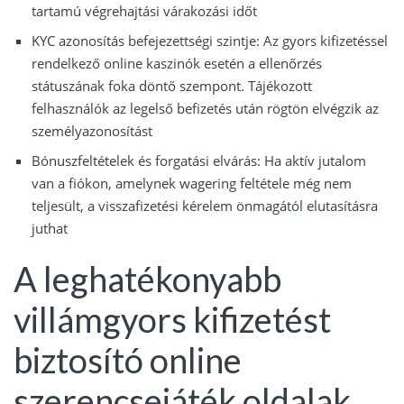
tartamú végrehajtási várakozási időt
KYC azonosítás befejezettségi szintje: Az gyors kifizetéssel
rendelkező online kaszinók esetén a ellenőrzés
státuszának foka döntő szempont. Tájékozott
felhasználók az legelső befizetés után rögtön elvégzik az
személyazonosítást
Bónuszfeltételek és forgatási elvárás: Ha aktív jutalom
van a fiókon, amelynek wagering feltétele még nem
teljesült, a visszafizetési kérelem önmagától elutasításra
juthat
A leghatékonyabb
villámgyors kifizetést
biztosító online
szerencsejáték oldalak