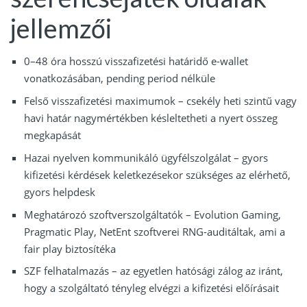
jellemzői
0–48 óra hosszú visszafizetési határidő e-wallet
vonatkozásában, pending period nélküle
Felső visszafizetési maximumok – csekély heti szintű vagy
havi határ nagymértékben késleltetheti a nyert összeg
megkapását
Hazai nyelven kommunikáló ügyfélszolgálat – gyors
kifizetési kérdések keletkezésekor szükséges az elérhető,
gyors helpdesk
Meghatározó szoftverszolgáltatók – Evolution Gaming,
Pragmatic Play, NetEnt szoftverei RNG-auditáltak, ami a
fair play biztosítéka
SZF felhatalmazás – az egyetlen hatósági zálog az iránt,
hogy a szolgáltató tényleg elvégzi a kifizetési előírásait