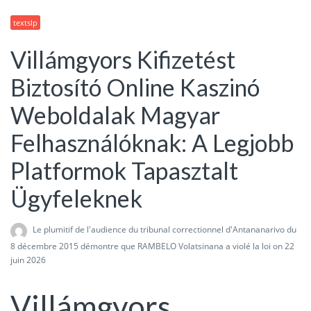
textslp
Villámgyors Kifizetést
Biztosító Online Kaszinó
Weboldalak Magyar
Felhasználóknak: A Legjobb
Platformok Tapasztalt
Ügyfeleknek
Le plumitif de l'audience du tribunal correctionnel d'Antananarivo du
8 décembre 2015 démontre que RAMBELO Volatsinana a violé la loi
on 22
juin 2026
Villámgyors