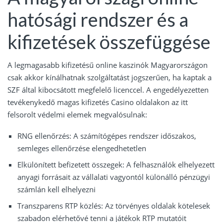
hatósági rendszer és a
kifizetések összefüggése
A legmagasabb kifizetésű online kaszinók Magyarországon
csak akkor kínálhatnak szolgáltatást jogszerűen, ha kaptak a
SZF által kibocsátott megfelelő licenccel. A engedélyezetten
tevékenykedő magas kifizetés Casino oldalakon az itt
felsorolt védelmi elemek megvalósulnak:
RNG ellenőrzés: A számítógépes rendszer időszakos,
semleges ellenőrzése elengedhetetlen
Elkülönített befizetett összegek: A felhasználók elhelyezett
anyagi forrásait az vállalati vagyontól különálló pénzügyi
számlán kell elhelyezni
Transzparens RTP közlés: Az törvényes oldalak kötelesek
szabadon elérhetővé tenni a játékok RTP mutatóit