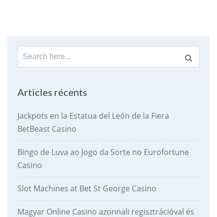
Search
for:
Articles récents
Jackpots en la Estatua del León de la Fiera
BetBeast Casino
Bingo de Luva ao Jogo da Sorte no Eurofortune
Casino
Slot Machines at Bet St George Casino
Magyar Online Casino azonnali regisztrációval és