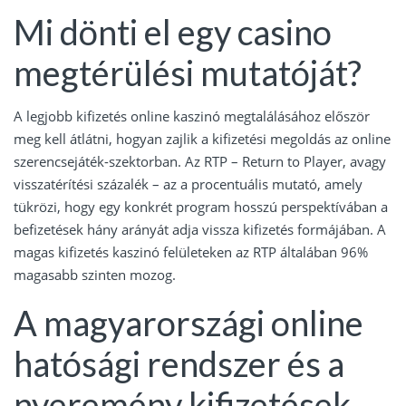
Mi dönti el egy casino
megtérülési mutatóját?
A legjobb kifizetés online kaszinó megtalálásához először
meg kell átlátni, hogyan zajlik a kifizetési megoldás az online
szerencsejáték-szektorban. Az RTP – Return to Player, avagy
visszatérítési százalék – az a procentuális mutató, amely
tükrözi, hogy egy konkrét program hosszú perspektívában a
befizetések hány arányát adja vissza kifizetés formájában. A
magas kifizetés kaszinó felületeken az RTP általában 96%
magasabb szinten mozog.
A magyarországi online
hatósági rendszer és a
nyeremény kifizetések