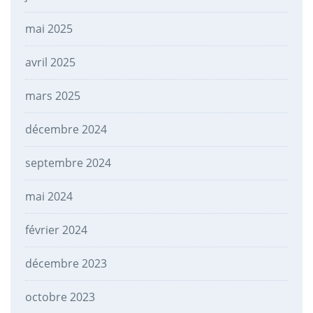
mai 2025
avril 2025
mars 2025
décembre 2024
septembre 2024
mai 2024
février 2024
décembre 2023
octobre 2023