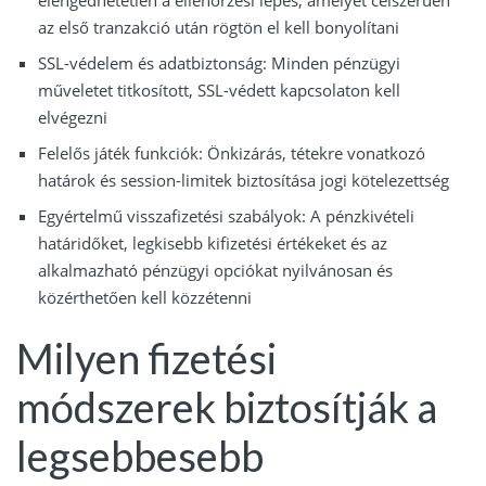
elengedhetetlen a ellenőrzési lépés, amelyet célszerűen
az első tranzakció után rögtön el kell bonyolítani
SSL-védelem és adatbiztonság: Minden pénzügyi
műveletet titkosított, SSL-védett kapcsolaton kell
elvégezni
Felelős játék funkciók: Önkizárás, tétekre vonatkozó
határok és session-limitek biztosítása jogi kötelezettség
Egyértelmű visszafizetési szabályok: A pénzkivételi
határidőket, legkisebb kifizetési értékeket és az
alkalmazható pénzügyi opciókat nyilvánosan és
közérthetően kell közzétenni
Milyen fizetési
módszerek biztosítják a
legsebbesebb