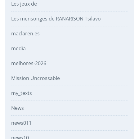
Les jeux de
Les mensonges de RANARISON Tsilavo
maclaren.es
media
melhores-2026
Mission Uncrossable
my_texts
News
news011
news10