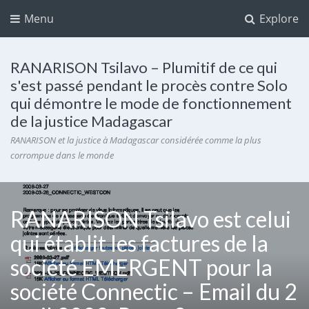
Menu
Explore
RANARISON Tsilavo – Plumitif de ce qui
s'est passé pendant le procès contre Solo
qui démontre le mode de fonctionnement
de la justice Madagascar
RANARISON et la justice à Madagascar considérée comme la plus
corrompue dans le monde
RANARISON Tsilavo est celui
qui établit les factures de la
société EMERGENT pour la
société Connectic – Email du 2