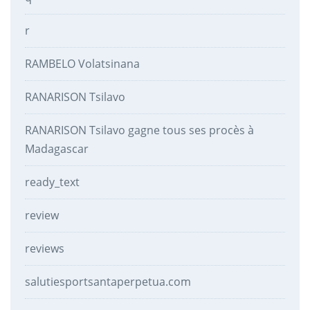
r
RAMBELO Volatsinana
RANARISON Tsilavo
RANARISON Tsilavo gagne tous ses procès à
Madagascar
ready_text
review
reviews
salutiesportsantaperpetua.com