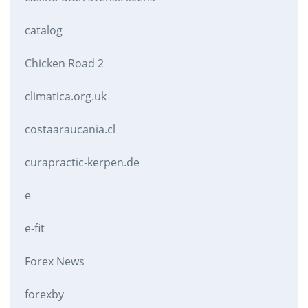
catalog
Chicken Road 2
climatica.org.uk
costaaraucania.cl
curapractic-kerpen.de
e
e-fit
Forex News
forexby