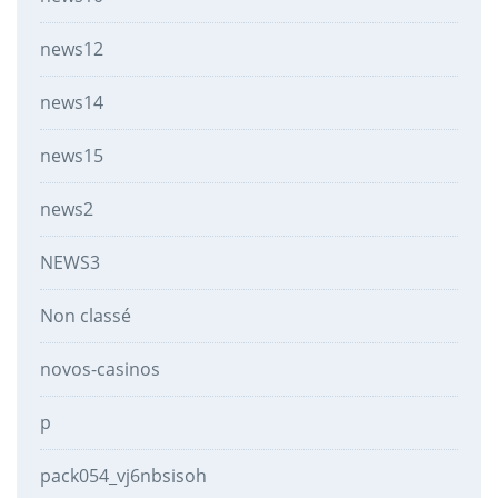
news12
news14
news15
news2
NEWS3
Non classé
novos-casinos
p
pack054_vj6nbsisoh