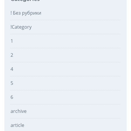
! Без рубрики
!Category
1
2
4
5
6
archive
article