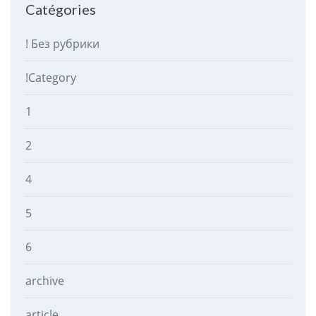
Catégories
! Без рубрики
!Category
1
2
4
5
6
archive
article