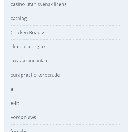
casino utan svensk licens
catalog
Chicken Road 2
climatica.org.uk
costaaraucania.cl
curapractic-kerpen.de
e
e-fit
Forex News
forexby