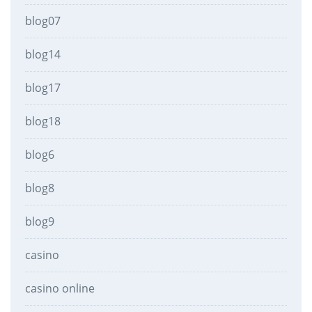
blog07
blog14
blog17
blog18
blog6
blog8
blog9
casino
casino online