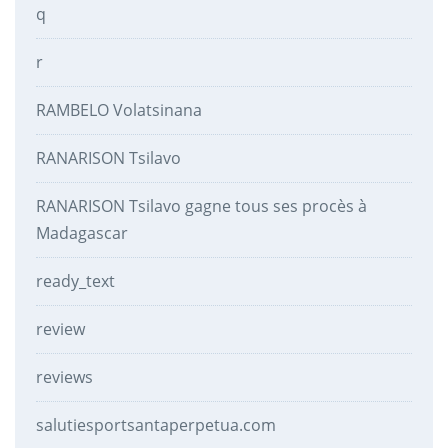
q
r
RAMBELO Volatsinana
RANARISON Tsilavo
RANARISON Tsilavo gagne tous ses procès à
Madagascar
ready_text
review
reviews
salutiesportsantaperpetua.com