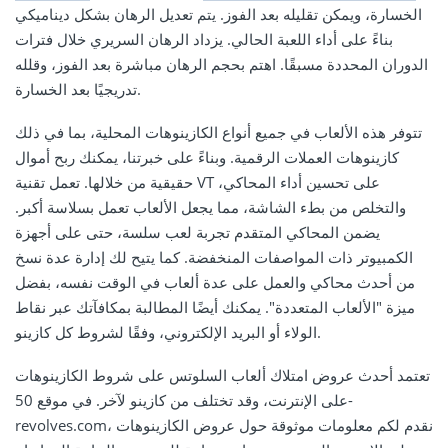
الخسارة، ويمكن تقليله بعد الفوز. يتم تعديل الرهان بشكل ديناميكي
بناءً على أداء اللعبة الحالي. يزداد الرهان السريري خلال فترات
الدوران المحددة مسبقًا. اهتم بحجم الرهان مباشرة بعد الفوز، وقلله
تدريجيًا بعد الخسارة.
تتوفر هذه الألعاب في جميع أنواع الكازينوهات المحلية، بما في ذلك
كازينوهات العملات الرقمية. وبناءً على خبرتنا، يمكنك ربح أموال
حقيقية من خلالها. تعمل تقنية VT على تحسين أداء المحاكي،
والتخلص من بطء الشاشة، مما يجعل الألعاب تعمل بسلاسة أكبر.
يضمن المحاكي المتقدم تجربة لعب سلسة، حتى على أجهزة
الكمبيوتر ذات المواصفات المنخفضة. كما يتيح لك إدارة عدة نسخ
من أحدث محاكي والعمل على عدة ألعاب في الوقت نفسه، بفضل
ميزة "الألعاب المتعددة". يمكنك أيضًا المطالبة بمكافآتك عبر نقاط
الولاء أو البريد الإلكتروني، وفقًا لشروط كل كازينو.
تعتمد أحدث عروض امتلاك ألعاب السلوتس على شروط الكازينوهات
على الإنترنت، وقد تختلف من كازينو لآخر. في موقع 50-
revolves.com، نقدم لكم معلومات موثوقة حول عروض الكازينوهات