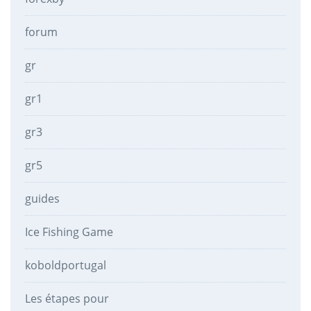
forum
gr
gr1
gr3
gr5
guides
Ice Fishing Game
koboldportugal
Les étapes pour