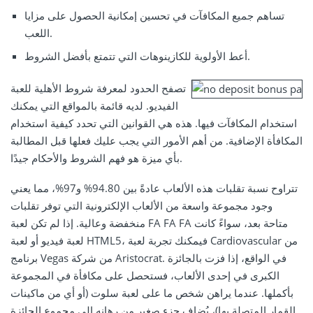
تساهم جميع المكافآت في تحسين إمكانية الحصول على مزايا
اللعب.
أعط الأولوية للكازينوهات التي تتمتع بأفضل الشروط.
تصفح الحدود لمعرفة شروط الأهلية للعبة
الفيديو. لديه قائمة بالمواقع التي يمكنك
استخدام المكافآت فيها. هذه هي القوانين التي تحدد كيفية استخدام
المكافأة الإضافية. من أهم الأمور التي يجب عليك فعلها قبل المطالبة
بأي ميزة هو فهم الشروط والأحكام جيدًا.
تتراوح نسبة تقلبات هذه الألعاب عادةً بين 94.80% و97%، مما يعني
وجود مجموعة واسعة من الألعاب الإلكترونية التي توفر تقلبات
منخفضة وعالية. إذا لم تكن لعبة FA FA FA متاحة بعد، سواءً كانت
لعبة فيديو أو لعبة HTML5، فيمكنك تجربة لعبة Cardiovascular من
برنامج Vegas من شركة Aristocrat. في الواقع، إذا فزت بالجائزة
الكبرى في إحدى الألعاب، فستحصل على مكافأة في المجموعة
بأكملها. عندما يراهن شخص ما على لعبة سلوت (أو أي من ماكينات
القمار المتصلة بها)، يُضاف جزء صغير من رهانه إلى مجموع الجائزة