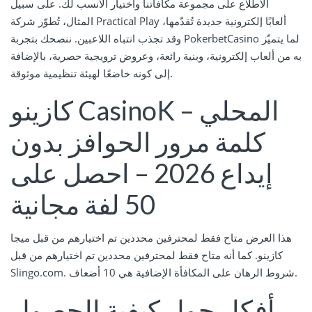
الاطلاع على مجموعة مكافآتنا واختيار الأنسب لك. على سبيل
المثال، تُطوّر شركة Practical Play ألعابًا إلكترونية جديدة تُقدّمها،
وقد تجذب انتباه اللاعبين. ننصحك بتجربة PokerbetCasino لما يتميّز
به من ألعاب إلكترونية، وبنية رائعة، وعروض ترويجية حصرية، بالإضافة
إلى كونه خاضعًا لهيئة تنظيمية موثوقة.
كازينو CasinoK المحلي –
كلمة مرور الحوافز بدون
إيداع 2026 – احصل على
50 لفة مجانية
هذا العرض متاح فقط لمحترفين محددين تم اختيارهم من قبل ميجا
كازينو. كما أنه متاح فقط لمحترفين محددين تم اختيارهم من قبل
Slingo.com. شروط الرهان على المكافأة الإضافية هي 10 أضعاف.
أفكار حول كيفية الحصول