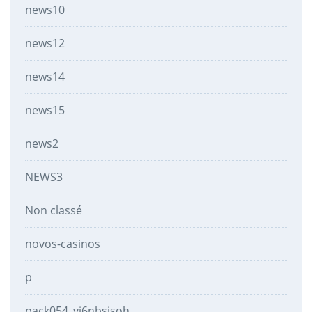
news10
news12
news14
news15
news2
NEWS3
Non classé
novos-casinos
p
pack054_vj6nbsisoh