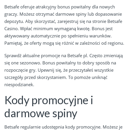
Betsafe oferuje atrakcyjny bonus powitalny dla nowych
graczy. Możesz otrzymać darmowe spiny lub dopasowanie
depozytu. Aby skorzystać, zarejestruj się na stronie Betsafe
Casino. Wpłać minimum wymaganą kwotę. Bonus jest
aktywowany automatycznie po spełnieniu warunków.
Pamiętaj, że oferty mogą się różnić w zależności od regionu.
Sprawdź aktualne promocje na Betsafe pl. Często zmieniają
się one sezonowo. Bonus powitalny to dobry sposób na
rozpoczęcie gry. Upewnij się, że przeczytałeś wszystkie
szczegóły przed skorzystaniem. To pomoże uniknąć
niespodzianek.
Kody promocyjne i
darmowe spiny
Betsafe regularnie udostępnia kody promocyjne. Możesz je