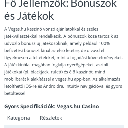
Fő Jellemzők: Bónuszok
és Játékok
A Vegas.hu kaszinó vonzó ajánlatokkal és széles
játékválasztékkal rendelkezik. A bónuszok közé tartozik az
üdvözlő bónusz új játékosoknak, amely például 100%
befizetési bónuszt kínál az első letétre, de olvasd el
figyelmesen a feltételeket, mint a fogadási követelményeket.
A játékkínálat magában foglalja nyerőgépeket, asztali
játékokat (pl. blackjack, rulett) és élő kaszinót, mind
mobilbarát kialakítással a vegas.hu app-ban. Az alkalmazás
letölthető iOS-re és Androidra, intuitív navigációval és gyors
betöltéssel.
Gyors Specifikációk: Vegas.hu Casino
Kategória
Részletek