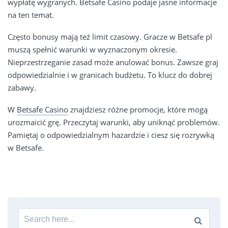
wypłatę wygranych. Betsafe Casino podaje jasne informacje
na ten temat.
Często bonusy mają też limit czasowy. Gracze w Betsafe pl
muszą spełnić warunki w wyznaczonym okresie.
Nieprzestrzeganie zasad może anulować bonus. Zawsze graj
odpowiedzialnie i w granicach budżetu. To klucz do dobrej
zabawy.
W
Betsafe Casino
znajdziesz różne promocje, które mogą
urozmaicić grę. Przeczytaj warunki, aby uniknąć problemów.
Pamiętaj o odpowiedzialnym hazardzie i ciesz się rozrywką
w Betsafe.
Search