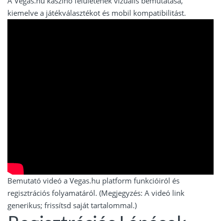
A Vegas.hu kaszinó felületének vizuális bemutatása,
kiemelve a játékválasztékot és mobil kompatibilitást.
Bemutató videó a Vegas.hu platform funkcióiról és
regisztrációs folyamatáról. (Megjegyzés: A videó link
generikus; frissítsd saját tartalommal.)