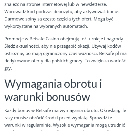
znaleźć na stronie internetowej lub w newsletterze.
Wprowadź kod podczas depozytu, aby aktywować bonus.
Darmowe spiny są często częścią tych ofert. Mogą być
wykorzystane na wybranych automatach.
Promocje w Betsafe Casino obejmują też turnieje i nagrody.
Śledź aktualności, aby nie przegapić okazji. Używaj kodów
ostrożnie, bo mają ograniczony czas ważności. Betsafe pl ma
dedykowane oferty dla polskich graczy. To zwiększa wartość
gry.
Wymagania obrotu i
warunki bonusów
Każdy bonus w Betsafe ma wymagania obrotu. Określają, ile
razy musisz obrócić środki przed wypłatą. Sprawdź te
warunki w regulaminie. Wysokie wymagania mogą utrudnić