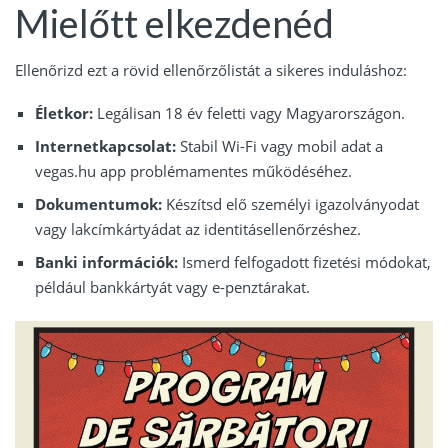
Mielőtt elkezdenéd
Ellenőrizd ezt a rövid ellenőrzőlistát a sikeres induláshoz:
Életkor:
Legálisan 18 év feletti vagy Magyarországon.
Internetkapcsolat:
Stabil Wi-Fi vagy mobil adat a
vegas.hu app problémamentes működéséhez.
Dokumentumok:
Készítsd elő személyi igazolványodat
vagy lakcímkártyádat az identitásellenőrzéshez.
Banki információk:
Ismerd felfogadott fizetési módokat,
például bankkártyát vagy e-penztárakat.