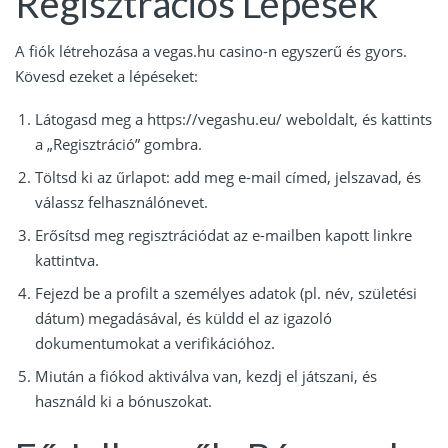
Regisztrációs Lépések
A fiók létrehozása a vegas.hu casino-n egyszerű és gyors.
Kövesd ezeket a lépéseket:
Látogasd meg a https://vegashu.eu/ weboldalt, és kattints
a „Regisztráció” gombra.
Töltsd ki az űrlapot: add meg e-mail címed, jelszavad, és
válassz felhasználónevet.
Erősítsd meg regisztrációdat az e-mailben kapott linkre
kattintva.
Fejezd be a profilt a személyes adatok (pl. név, születési
dátum) megadásával, és küldd el az igazoló
dokumentumokat a verifikációhoz.
Miután a fiókod aktiválva van, kezdj el játszani, és
használd ki a bónuszokat.