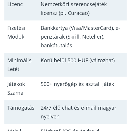
Licenc
Nemzetközi szerencsejáték
licensz (pl. Curacao)
Fizetési
Bankkártya (Visa/MasterCard), e-
Módok
penztárak (Skrill, Neteller),
bankátutalás
Minimális
Körülbelül 500 HUF (változhat)
Letét
Játékok
500+ nyerőgép és asztali játék
Száma
Támogatás
24/7 élő chat és e-mail magyar
nyelven