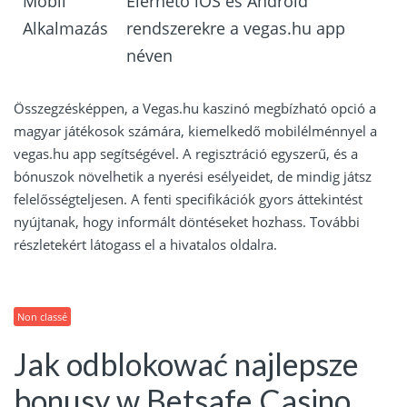
Mobil
Elérhető iOS és Android
Alkalmazás
rendszerekre a vegas.hu app
néven
Összegzésképpen, a Vegas.hu kaszinó megbízható opció a
magyar játékosok számára, kiemelkedő mobilélménnyel a
vegas.hu app segítségével. A regisztráció egyszerű, és a
bónuszok növelhetik a nyerési esélyeidet, de mindig játsz
felelősségteljesen. A fenti specifikációk gyors áttekintést
nyújtanak, hogy informált döntéseket hozhass. További
részletekért látogass el a hivatalos oldalra.
Non classé
Jak odblokować najlepsze
bonusy w Betsafe Casino