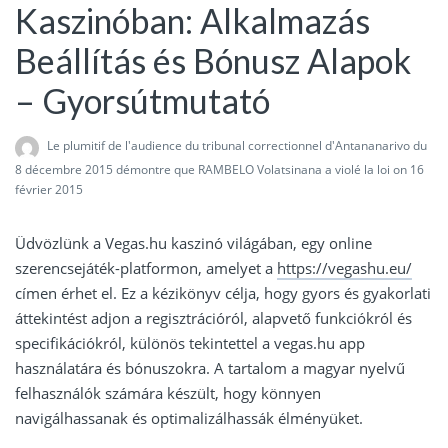
Kaszinóban: Alkalmazás
Beállítás és Bónusz Alapok
– Gyorsútmutató
Le plumitif de l'audience du tribunal correctionnel d'Antananarivo du
8 décembre 2015 démontre que RAMBELO Volatsinana a violé la loi
on 16
février 2015
Üdvözlünk a Vegas.hu kaszinó világában, egy online
szerencsejáték-platformon, amelyet a
https://vegashu.eu/
címen érhet el. Ez a kézikönyv célja, hogy gyors és gyakorlati
áttekintést adjon a regisztrációról, alapvető funkciókról és
specifikációkról, különös tekintettel a vegas.hu app
használatára és bónuszokra. A tartalom a magyar nyelvű
felhasználók számára készült, hogy könnyen
navigálhassanak és optimalizálhassák élményüket.