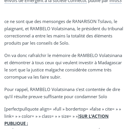
envois de Emergent à la société Connectic
publié par
infos3
ce ne sont que des mensonges de RANARISON Tsilavo, le
plaignant, et RAMBELO Volatsinana, le président du tribunal
correctionnel a entre les mains la totalité des éléments
produits par les conseils de Solo.
On va donc rafraîchir le mémoire de RAMBELO Volatsinana
et démontrer à tous ceux qui veulent investir à Madagascar
le sort que la justice malgache considérée comme très
corrompue va les faire subir.
Pour rappel, RAMBELO Volatsinana s’est contentée de dire
qu’il résulte preuve suffisante pour condamner Solo
[perfectpullquote align= »full » bordertop= »false » cite= » »
link= » » color= » » class= » » size= » »]
SUR L’ACTION
PUBLIQUE :