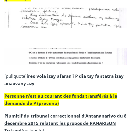
[pullquote]
ireo vola izay afaran’i P dia tsy fantatra izay
anaovany azy
Personne n’est au courant des fonds transférés à la
demande de P (prévenu)
Plumitif du tribunal correctionnel d’Antananarivo du 8
décembre 2015 relatant les propos de RANARISON
Tsilavo
[/pullquote]