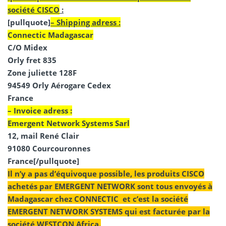
société CISCO
:
[pullquote]
– Shipping adress :
Connectic Madagascar
C/O Midex
Orly fret 835
Zone juliette 128F
94549 Orly Aérogare Cedex
France
– Invoice adress :
Emergent Network Systems Sarl
12, mail René Clair
91080 Courcouronnes
France
[/pullquote]
Il n’y a pas d’équivoque possible, les produits CISCO
achetés par EMERGENT NETWORK sont tous envoyés à
Madagascar chez CONNECTIC et c’est la société
EMERGENT NETWORK SYSTEMS qui est facturée par la
société WESTCON Africa.