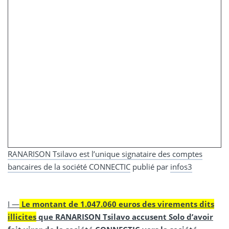
RANARISON Tsilavo est l’unique signataire des comptes
bancaires de la société CONNECTIC
publié par
infos3
I —
Le montant de 1.047.060 euros des virements dits
illicites
que RANARISON Tsilavo accusent Solo d’avoir