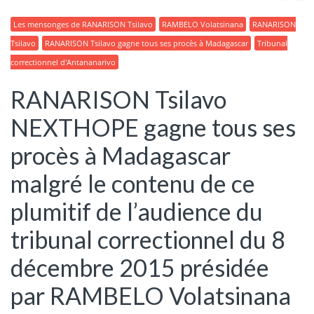
Les mensonges de RANARISON Tsilavo
RAMBELO Volatsinana
RANARISON
Tsilavo
RANARISON Tsilavo gagne tous ses procès à Madagascar
Tribunal
correctionnel d'Antananarivo
RANARISON Tsilavo
NEXTHOPE gagne tous ses
procès à Madagascar
malgré le contenu de ce
plumitif de l’audience du
tribunal correctionnel du 8
décembre 2015 présidée
par RAMBELO Volatsinana