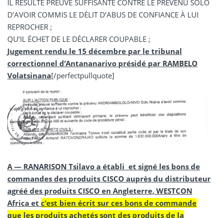
IL RÉSULTE PREUVE SUFFISANTE CONTRE LE PRÉVENU SOLO
D’AVOIR COMMIS LE DÉLIT D’ABUS DE CONFIANCE À LUI
REPROCHER ;
QU’IL ÉCHET DE LE DÉCLARER COUPABLE ;
Jugement rendu le 15 décembre par le tribunal
correctionnel d’Antananarivo présidé par RAMBELO
Volatsinana
[/perfectpullquote]
A — RANARISON Tsilavo a établi et signé les bons de
commandes des produits CISCO auprès du distributeur
agréé des produits CISCO en Angleterre, WESTCON
Africa et
c’est bien écrit sur ces bons de commande
que les produits achetés sont des produits de la