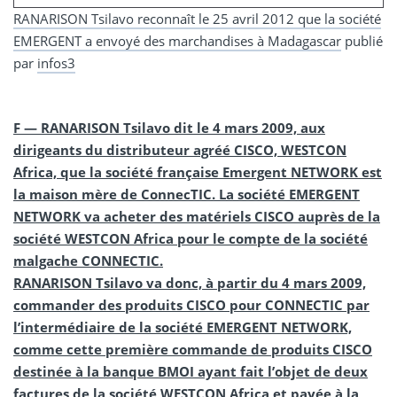
RANARISON Tsilavo reconnaît le 25 avril 2012 que la société
EMERGENT a envoyé des marchandises à Madagascar
publié
par
infos3
F — RANARISON Tsilavo dit le 4 mars 2009, aux
dirigeants du distributeur agréé CISCO, WESTCON
Africa, que la société française Emergent NETWORK est
la maison mère de ConnecTIC. La société EMERGENT
NETWORK va acheter des matériels CISCO auprès de la
société WESTCON Africa pour le compte de la société
malgache CONNECTIC.
RANARISON Tsilavo va donc, à partir du 4 mars 2009,
commander des produits CISCO pour CONNECTIC par
l’intermédiaire de la société EMERGENT NETWORK,
comme cette première commande de produits CISCO
destinée à la banque BMOI ayant fait l’objet de deux
factures de la société WESTCON Africa et payée à la