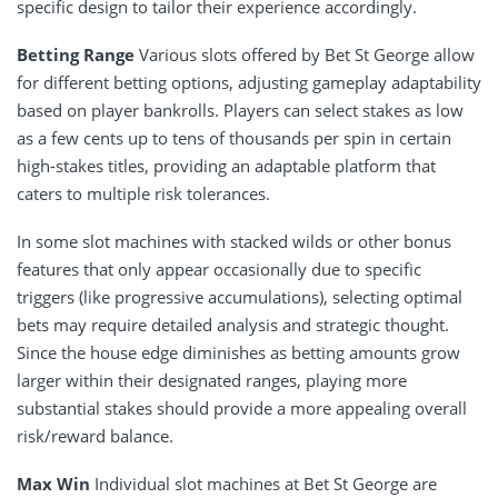
specific design to tailor their experience accordingly.
Betting Range
Various slots offered by Bet St George allow
for different betting options, adjusting gameplay adaptability
based on player bankrolls. Players can select stakes as low
as a few cents up to tens of thousands per spin in certain
high-stakes titles, providing an adaptable platform that
caters to multiple risk tolerances.
In some slot machines with stacked wilds or other bonus
features that only appear occasionally due to specific
triggers (like progressive accumulations), selecting optimal
bets may require detailed analysis and strategic thought.
Since the house edge diminishes as betting amounts grow
larger within their designated ranges, playing more
substantial stakes should provide a more appealing overall
risk/reward balance.
Max Win
Individual slot machines at Bet St George are