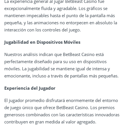
La experiencia general al jugar BetBeast Casino fue
excepcionalmente fluida y agradable. Los gráficos se
mantienen impecables hasta el punto de la pantalla más
pequeña, y las animaciones no entorpecen en absoluto la
interacción con los controles del juego.
Jugabilidad en Dispositivos Móviles
Nuestros análisis indican que BetBeast Casino está
perfectamente diseñado para su uso en dispositivos
móviles. La jugabilidad se mantiene igual de intensa y
emocionante, incluso a través de pantallas más pequeñas.
Experiencia del Jugador
El jugador promedio disfrutará enormemente del entorno
de juego único que ofrece BetBeast Casino. Los premios
generosos combinados con las características innovadoras
contribuyen en gran medida al valor agregado.