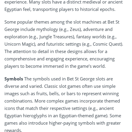
experience. Many slots have a distinct medieval or ancient
Egyptian feel, transporting players to historical epochs.
Some popular themes among the slot machines at Bet St
George include mythology (e.g., Zeus), adventure and
exploration (e.g., Jungle Treasures), fantasy worlds (e.g.,
Unicorn Magic), and futuristic settings (e.g., Cosmic Quest).
The attention to detail in these designs allows for a
comprehensive and engaging experience, encouraging
players to become immersed in the game’s world.
Symbols
The symbols used in Bet St George slots are
diverse and varied. Classic slot games often use simple
images such as fruits, bells, or bars to represent winning
combinations. More complex games incorporate themed
icons that match their respective settings (e.g., ancient
Egyptian hieroglyphs in an Egyptian-themed game). Some
games also introduce higher-paying symbols with greater
rewards.