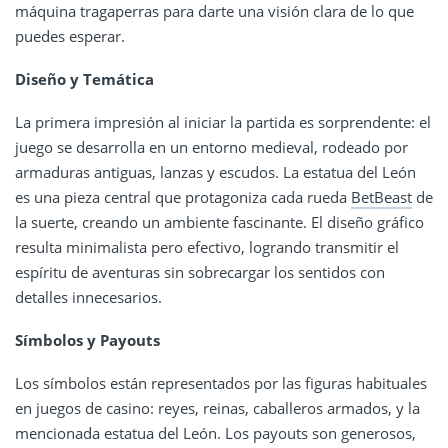
máquina tragaperras para darte una visión clara de lo que
puedes esperar.
Diseño y Temática
La primera impresión al iniciar la partida es sorprendente: el
juego se desarrolla en un entorno medieval, rodeado por
armaduras antiguas, lanzas y escudos. La estatua del León
es una pieza central que protagoniza cada rueda
BetBeast
de
la suerte, creando un ambiente fascinante. El diseño gráfico
resulta minimalista pero efectivo, logrando transmitir el
espíritu de aventuras sin sobrecargar los sentidos con
detalles innecesarios.
Símbolos y Payouts
Los símbolos están representados por las figuras habituales
en juegos de casino: reyes, reinas, caballeros armados, y la
mencionada estatua del León. Los payouts son generosos,