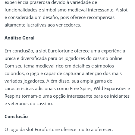
experiência prazerosa devido à variedade de
funcionalidades e simbolismo medieval interessante. A slot
é considerada um desafio, pois oferece recompensas
altamente lucrativas aos vencedores.
Análise Geral
Em conclusão, a slot Eurofortune oferece uma experiência
única e diversificada para os jogadores do cassino online.
Com seu tema medieval rico em detalhes e símbolos
coloridos, o jogo é capaz de capturar a atenção dos mais
variados jogadores. Além disso, sua ampla gama de
características adicionais como Free Spins, Wild Expansões e
Respins tornam-o uma opção interessante para os iniciantes
e veteranos do cassino.
Conclusão
O jogo da slot Eurofortune oferece muito a oferecer: