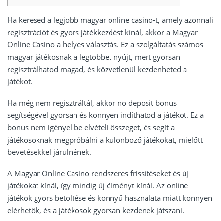
Ha keresed a legjobb magyar online casino-t, amely azonnali
regisztrációt és gyors játékkezdést kínál, akkor a Magyar
Online Casino a helyes választás. Ez a szolgáltatás számos
magyar játékosnak a legtöbbet nyújt, mert gyorsan
regisztrálhatod magad, és közvetlenül kezdenheted a
játékot.
Ha még nem regisztráltál, akkor no deposit bonus
segítségével gyorsan és könnyen indíthatod a játékot. Ez a
bonus nem igényel be elvételi összeget, és segít a
játékosoknak megpróbálni a különböző játékokat, mielőtt
bevetésekkel járulnének.
A Magyar Online Casino rendszeres frissítéseket és új
játékokat kínál, így mindig új élményt kínál. Az online
játékok gyors betöltése és könnyű használata miatt könnyen
elérhetők, és a játékosok gyorsan kezdenek játszani.