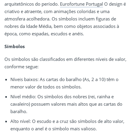
arquitetônicos do período.
Eurofortune Portugal
O design é
criativo e atraente, com animações coloridas e uma
atmosfera acolhedora. Os símbolos incluem figuras de
nobres da Idade Média, bem como objetos associados à
época, como espadas, escudos e anéis.
Símbolos
Os símbolos são classificados em diferentes níveis de valor,
conforme segue:
Níveis baixos: As cartas do baralho (As, 2 a 10) têm o
menor valor de todos os símbolos.
Nível médio: Os símbolos dos nobres (rei, rainha e
cavaleiro) possuem valores mais altos que as cartas do
baralho.
Alto nível: O escudo e a cruz são símbolos de alto valor,
enquanto o anel é o símbolo mais valioso.