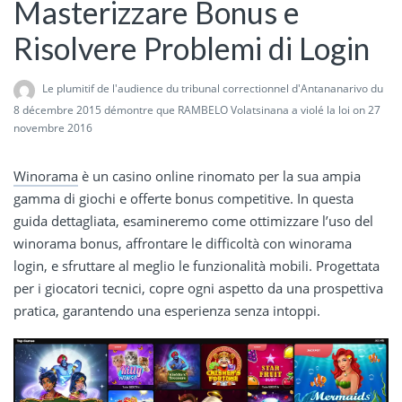
Masterizzare Bonus e
Risolvere Problemi di Login
Le plumitif de l'audience du tribunal correctionnel d'Antananarivo du
8 décembre 2015 démontre que RAMBELO Volatsinana a violé la loi
on 27
novembre 2016
Winorama
è un casino online rinomato per la sua ampia
gamma di giochi e offerte bonus competitive. In questa
guida dettagliata, esamineremo come ottimizzare l’uso del
winorama bonus, affrontare le difficoltà con winorama
login, e sfruttare al meglio le funzionalità mobili. Progettata
per i giocatori tecnici, copre ogni aspetto da una prospettiva
pratica, garantendo una esperienza senza intoppi.