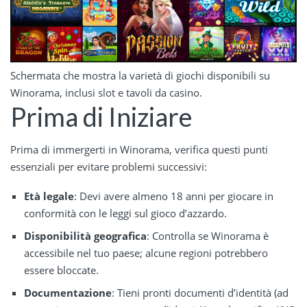
Schermata che mostra la varietà di giochi disponibili su
Winorama, inclusi slot e tavoli da casino.
Prima di Iniziare
Prima di immergerti in Winorama, verifica questi punti
essenziali per evitare problemi successivi:
Età legale
: Devi avere almeno 18 anni per giocare in
conformità con le leggi sul gioco d’azzardo.
Disponibilità geografica
: Controlla se Winorama è
accessibile nel tuo paese; alcune regioni potrebbero
essere bloccate.
Documentazione
: Tieni pronti documenti d’identità (ad