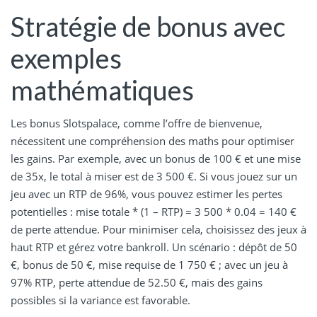
Stratégie de bonus avec
exemples
mathématiques
Les bonus Slotspalace, comme l’offre de bienvenue,
nécessitent une compréhension des maths pour optimiser
les gains. Par exemple, avec un bonus de 100 € et une mise
de 35x, le total à miser est de 3 500 €. Si vous jouez sur un
jeu avec un RTP de 96%, vous pouvez estimer les pertes
potentielles : mise totale * (1 – RTP) = 3 500 * 0.04 = 140 €
de perte attendue. Pour minimiser cela, choisissez des jeux à
haut RTP et gérez votre bankroll. Un scénario : dépôt de 50
€, bonus de 50 €, mise requise de 1 750 € ; avec un jeu à
97% RTP, perte attendue de 52.50 €, mais des gains
possibles si la variance est favorable.