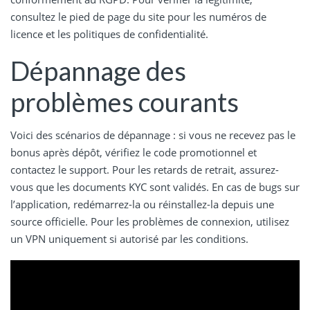
consultez le pied de page du site pour les numéros de
licence et les politiques de confidentialité.
Dépannage des
problèmes courants
Voici des scénarios de dépannage : si vous ne recevez pas le
bonus après dépôt, vérifiez le code promotionnel et
contactez le support. Pour les retards de retrait, assurez-
vous que les documents KYC sont validés. En cas de bugs sur
l’application, redémarrez-la ou réinstallez-la depuis une
source officielle. Pour les problèmes de connexion, utilisez
un VPN uniquement si autorisé par les conditions.