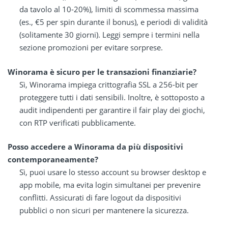
da tavolo al 10-20%), limiti di scommessa massima
(es., €5 per spin durante il bonus), e periodi di validità
(solitamente 30 giorni). Leggi sempre i termini nella
sezione promozioni per evitare sorprese.
Winorama è sicuro per le transazioni finanziarie?
Sì, Winorama impiega crittografia SSL a 256-bit per
proteggere tutti i dati sensibili. Inoltre, è sottoposto a
audit indipendenti per garantire il fair play dei giochi,
con RTP verificati pubblicamente.
Posso accedere a Winorama da più dispositivi
contemporaneamente?
Sì, puoi usare lo stesso account su browser desktop e
app mobile, ma evita login simultanei per prevenire
conflitti. Assicurati di fare logout da dispositivi
pubblici o non sicuri per mantenere la sicurezza.