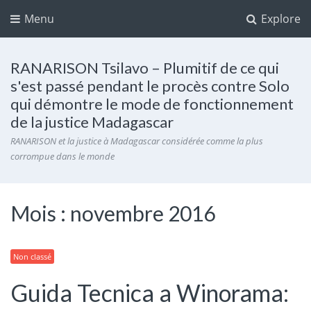
Menu
Explore
RANARISON Tsilavo – Plumitif de ce qui
s'est passé pendant le procès contre Solo
qui démontre le mode de fonctionnement
de la justice Madagascar
RANARISON et la justice à Madagascar considérée comme la plus
corrompue dans le monde
Mois :
novembre 2016
Non classé
Guida Tecnica a Winorama: