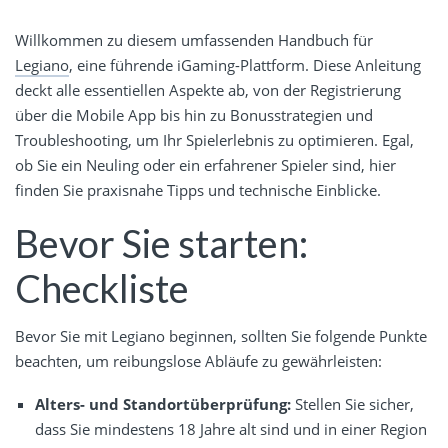
Willkommen zu diesem umfassenden Handbuch für
Legiano
, eine führende iGaming-Plattform. Diese Anleitung
deckt alle essentiellen Aspekte ab, von der Registrierung
über die Mobile App bis hin zu Bonusstrategien und
Troubleshooting, um Ihr Spielerlebnis zu optimieren. Egal,
ob Sie ein Neuling oder ein erfahrener Spieler sind, hier
finden Sie praxisnahe Tipps und technische Einblicke.
Bevor Sie starten:
Checkliste
Bevor Sie mit Legiano beginnen, sollten Sie folgende Punkte
beachten, um reibungslose Abläufe zu gewährleisten:
Alters- und Standortüberprüfung:
Stellen Sie sicher,
dass Sie mindestens 18 Jahre alt sind und in einer Region