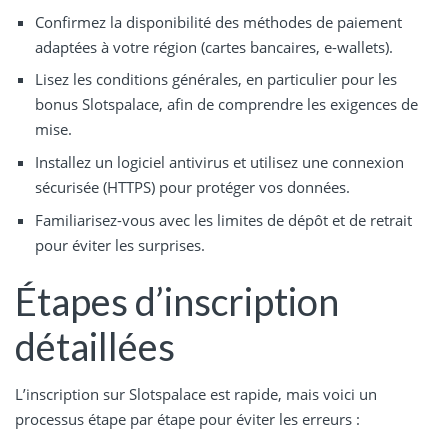
Confirmez la disponibilité des méthodes de paiement
adaptées à votre région (cartes bancaires, e-wallets).
Lisez les conditions générales, en particulier pour les
bonus Slotspalace, afin de comprendre les exigences de
mise.
Installez un logiciel antivirus et utilisez une connexion
sécurisée (HTTPS) pour protéger vos données.
Familiarisez-vous avec les limites de dépôt et de retrait
pour éviter les surprises.
Étapes d’inscription
détaillées
L’inscription sur Slotspalace est rapide, mais voici un
processus étape par étape pour éviter les erreurs :