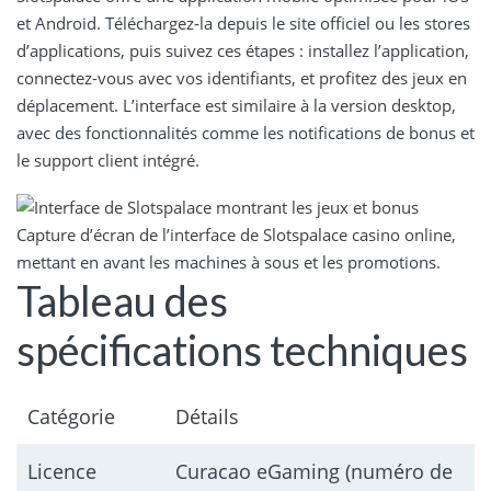
et Android. Téléchargez-la depuis le site officiel ou les stores
d’applications, puis suivez ces étapes : installez l’application,
connectez-vous avec vos identifiants, et profitez des jeux en
déplacement. L’interface est similaire à la version desktop,
avec des fonctionnalités comme les notifications de bonus et
le support client intégré.
Capture d’écran de l’interface de Slotspalace casino online,
mettant en avant les machines à sous et les promotions.
Tableau des
spécifications techniques
Catégorie
Détails
Licence
Curacao eGaming (numéro de