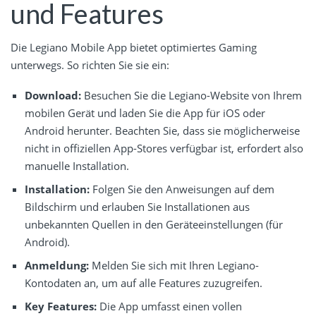
und Features
Die Legiano Mobile App bietet optimiertes Gaming
unterwegs. So richten Sie sie ein:
Download:
Besuchen Sie die Legiano-Website von Ihrem
mobilen Gerät und laden Sie die App für iOS oder
Android herunter. Beachten Sie, dass sie möglicherweise
nicht in offiziellen App-Stores verfügbar ist, erfordert also
manuelle Installation.
Installation:
Folgen Sie den Anweisungen auf dem
Bildschirm und erlauben Sie Installationen aus
unbekannten Quellen in den Geräteeinstellungen (für
Android).
Anmeldung:
Melden Sie sich mit Ihren Legiano-
Kontodaten an, um auf alle Features zuzugreifen.
Key Features:
Die App umfasst einen vollen