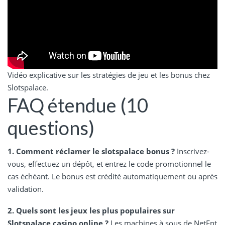
Vidéo explicative sur les stratégies de jeu et les bonus chez
Slotspalace.
FAQ étendue (10
questions)
1. Comment réclamer le slotspalace bonus ?
Inscrivez-
vous, effectuez un dépôt, et entrez le code promotionnel le
cas échéant. Le bonus est crédité automatiquement ou après
validation.
2. Quels sont les jeux les plus populaires sur
Slotspalace casino online ?
Les machines à sous de NetEnt