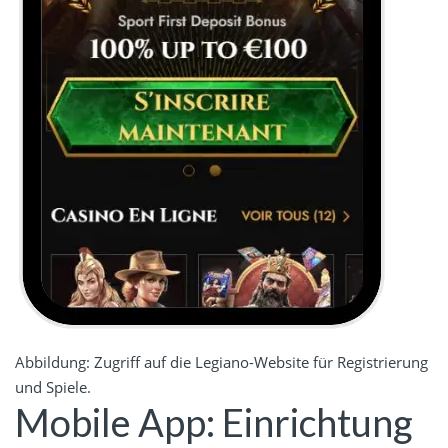
Abbildung: Zugriff auf die Legiano-Website für Registrierung
und Spiele.
Mobile App: Einrichtung