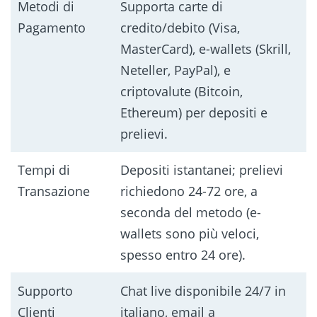
Metodi di
Supporta carte di
Pagamento
credito/debito (Visa,
MasterCard), e-wallets (Skrill,
Neteller, PayPal), e
criptovalute (Bitcoin,
Ethereum) per depositi e
prelievi.
Tempi di
Depositi istantanei; prelievi
Transazione
richiedono 24-72 ore, a
seconda del metodo (e-
wallets sono più veloci,
spesso entro 24 ore).
Supporto
Chat live disponibile 24/7 in
Clienti
italiano, email a