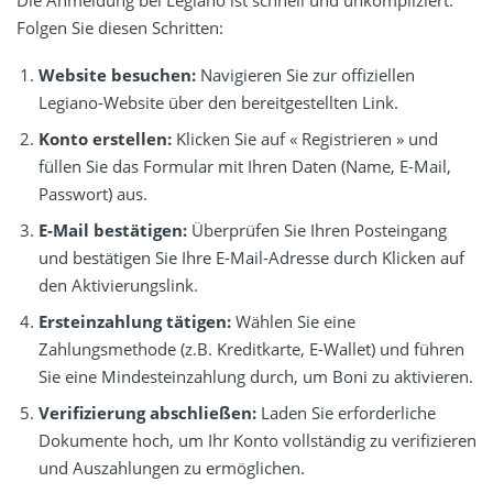
Die Anmeldung bei Legiano ist schnell und unkompliziert.
Folgen Sie diesen Schritten:
Website besuchen:
Navigieren Sie zur offiziellen
Legiano-Website über den bereitgestellten Link.
Konto erstellen:
Klicken Sie auf « Registrieren » und
füllen Sie das Formular mit Ihren Daten (Name, E-Mail,
Passwort) aus.
E-Mail bestätigen:
Überprüfen Sie Ihren Posteingang
und bestätigen Sie Ihre E-Mail-Adresse durch Klicken auf
den Aktivierungslink.
Ersteinzahlung tätigen:
Wählen Sie eine
Zahlungsmethode (z.B. Kreditkarte, E-Wallet) und führen
Sie eine Mindesteinzahlung durch, um Boni zu aktivieren.
Verifizierung abschließen:
Laden Sie erforderliche
Dokumente hoch, um Ihr Konto vollständig zu verifizieren
und Auszahlungen zu ermöglichen.