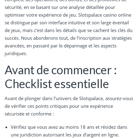
sécurité, en se basant sur une analyse détaillée pour
optimiser votre expérience de jeu. Slotspalace casino online
se distingue par son interface intuitive et son large éventail
de jeux, mais c’est dans les détails que se cachent les clés du
succès. Nous aborderons tout, de l’inscription aux stratégies
avancées, en passant par le dépannage et les aspects
juridiques.
Avant de commencer :
Checklist essentielle
Avant de plonger dans l’univers de Slotspalace, assurez-vous
de vérifier ces points critiques pour une expérience
sécurisée et conforme :
Vérifiez que vous avez au moins 18 ans et résidez dans
une juridiction autorisant les jeux d’argent en ligne.