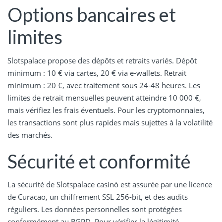
Options bancaires et
limites
Slotspalace propose des dépôts et retraits variés. Dépôt
minimum : 10 € via cartes, 20 € via e-wallets. Retrait
minimum : 20 €, avec traitement sous 24-48 heures. Les
limites de retrait mensuelles peuvent atteindre 10 000 €,
mais vérifiez les frais éventuels. Pour les cryptomonnaies,
les transactions sont plus rapides mais sujettes à la volatilité
des marchés.
Sécurité et conformité
La sécurité de Slotspalace casinò est assurée par une licence
de Curacao, un chiffrement SSL 256-bit, et des audits
réguliers. Les données personnelles sont protégées
conformément au RGPD. Pour vérifier la légitimité,