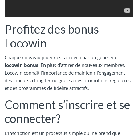
Profitez des bonus
Locowin
Chaque nouveau joueur est accueilli par un généreux
locowin bonus
. En plus d’attirer de nouveaux membres,
Locowin connaît l’importance de maintenir l’engagement
des joueurs à long terme grâce à des promotions régulières
et des programmes de fidélité attractifs.
Comment s’inscrire et se
connecter?
L’inscription est un processus simple qui ne prend que