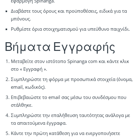
εφαρμογή Spinanga.
Διαβάστε τους όρους και προϋποθέσεις, ειδικά για τα
μπόνους.
Ρυθμίστε όρια στοιχηματισμού για υπεύθυνο παιχνίδι.
Βήματα Εγγραφής
Μεταβείτε στον ιστότοπο Spinanga com και κάντε κλικ
στο « Εγγραφή ».
Συμπληρώστε τη φόρμα με προσωπικά στοιχεία (όνομα,
email, κωδικός).
Επιβεβαιώστε το email σας μέσω του συνδέσμου που
στάλθηκε.
Συμπληρώστε την επαλήθευση ταυτότητας ανάλογα με
τα απαιτούμενα έγγραφα.
Κάντε την πρώτη κατάθεση για να ενεργοποιήσετε