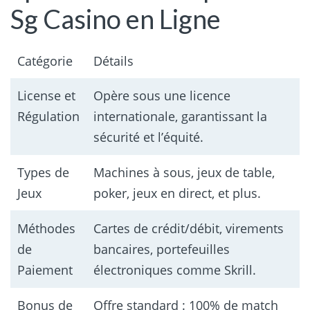
Sg Casino en Ligne
Catégorie
Détails
License et
Opère sous une licence
Régulation
internationale, garantissant la
sécurité et l’équité.
Types de
Machines à sous, jeux de table,
Jeux
poker, jeux en direct, et plus.
Méthodes
Cartes de crédit/débit, virements
de
bancaires, portefeuilles
Paiement
électroniques comme Skrill.
Bonus de
Offre standard : 100% de match