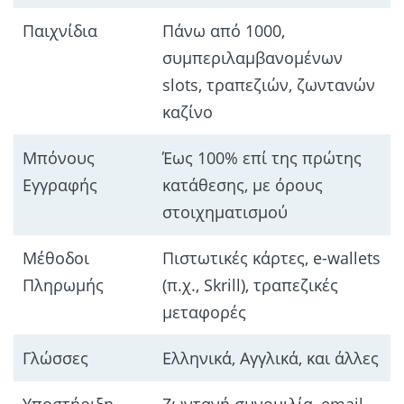
Παιχνίδια
Πάνω από 1000,
συμπεριλαμβανομένων
slots, τραπεζιών, ζωντανών
καζίνο
Μπόνους
Έως 100% επί της πρώτης
Εγγραφής
κατάθεσης, με όρους
στοιχηματισμού
Μέθοδοι
Πιστωτικές κάρτες, e-wallets
Πληρωμής
(π.χ., Skrill), τραπεζικές
μεταφορές
Γλώσσες
Ελληνικά, Αγγλικά, και άλλες
Υποστήριξη
Ζωντανή συνομιλία, email,