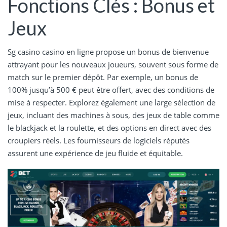
Fonctions Clés : Bonus et
Jeux
Sg casino casino en ligne propose un bonus de bienvenue
attrayant pour les nouveaux joueurs, souvent sous forme de
match sur le premier dépôt. Par exemple, un bonus de
100% jusqu’à 500 € peut être offert, avec des conditions de
mise à respecter. Explorez également une large sélection de
jeux, incluant des machines à sous, des jeux de table comme
le blackjack et la roulette, et des options en direct avec des
croupiers réels. Les fournisseurs de logiciels réputés
assurent une expérience de jeu fluide et équitable.