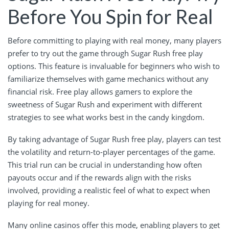
Before You Spin for Real
Before committing to playing with real money, many players
prefer to try out the game through Sugar Rush free play
options. This feature is invaluable for beginners who wish to
familiarize themselves with game mechanics without any
financial risk. Free play allows gamers to explore the
sweetness of Sugar Rush and experiment with different
strategies to see what works best in the candy kingdom.
By taking advantage of Sugar Rush free play, players can test
the volatility and return-to-player percentages of the game.
This trial run can be crucial in understanding how often
payouts occur and if the rewards align with the risks
involved, providing a realistic feel of what to expect when
playing for real money.
Many online casinos offer this mode, enabling players to get