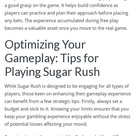
a good grasp on the game. It helps build confidence as
players can practice and plan their approach before placing
any bets. The experience accumulated during free play
becomes a valuable asset once you move to the real game.
Optimizing Your
Gameplay: Tips for
Playing Sugar Rush
While Sugar Rush is designed to be engaging for all types of
players, those keen on enhancing their gameplay experience
can benefit from a few strategic tips. Firstly, always set a
budget and stick to it. Knowing your limits ensures that you
keep your gambling experience enjoyable without the stress
of potential losses affecting your mood.