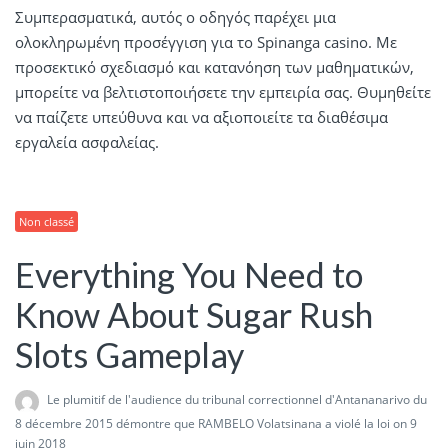
Συμπερασματικά, αυτός ο οδηγός παρέχει μια
ολοκληρωμένη προσέγγιση για το Spinanga casino. Με
προσεκτικό σχεδιασμό και κατανόηση των μαθηματικών,
μπορείτε να βελτιστοποιήσετε την εμπειρία σας. Θυμηθείτε
να παίζετε υπεύθυνα και να αξιοποιείτε τα διαθέσιμα
εργαλεία ασφαλείας.
Non classé
Everything You Need to
Know About Sugar Rush
Slots Gameplay
Le plumitif de l'audience du tribunal correctionnel d'Antananarivo du
8 décembre 2015 démontre que RAMBELO Volatsinana a violé la loi
on 9
juin 2018