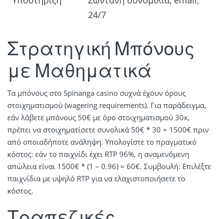
24/7
Στρατηγική Μπόνους
με Μαθηματικά
Τα μπόνους στο Spinanga casino συχνά έχουν όρους
στοιχηματισμού (wagering requirements). Για παράδειγμα,
εάν λάβετε μπόνους 50€ με όρο στοιχηματισμού 30x,
πρέπει να στοιχηματίσετε συνολικά 50€ * 30 = 1500€ πριν
από οποιαδήποτε ανάληψη. Υπολογίστε το πραγματικό
κόστος: εάν το παιχνίδι έχει RTP 96%, η αναμενόμενη
απώλεια είναι 1500€ * (1 – 0.96) = 60€. Συμβουλή: Επιλέξτε
παιχνίδια με υψηλό RTP για να ελαχιστοποιήσετε το
κόστος.
Τραπεζικές