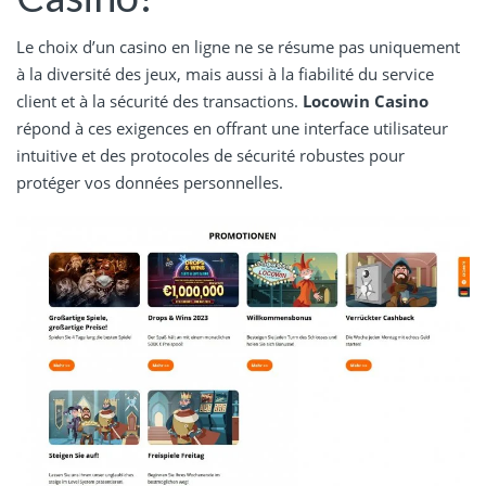
Le choix d’un casino en ligne ne se résume pas uniquement
à la diversité des jeux, mais aussi à la fiabilité du service
client et à la sécurité des transactions.
Locowin Casino
répond à ces exigences en offrant une interface utilisateur
intuitive et des protocoles de sécurité robustes pour
protéger vos données personnelles.