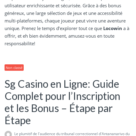
utilisateur enrichissante et sécurisée. Grâce à des bonus
généreux, une large sélection de jeux et une accessibilité
multi-plateformes, chaque joueur peut vivre une aventure
unique. Prenez le temps d’explorer tout ce que
Locowin
a à
offrir, et eh bien évidemment, amusez-vous en toute
responsabilite!
Non classé
Sg Casino en Ligne: Guide
Complet pour l’Inscription
et les Bonus – Étape par
Étape
Le plumitif de l'audience du tribunal correctionnel d'Antananarivo du