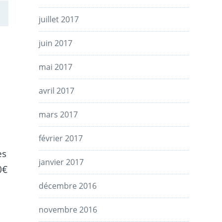
juillet 2017
juin 2017
mai 2017
avril 2017
mars 2017
février 2017
es
janvier 2017
0€
décembre 2016
novembre 2016