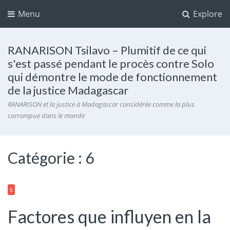
Menu
Explore
RANARISON Tsilavo – Plumitif de ce qui
s'est passé pendant le procès contre Solo
qui démontre le mode de fonctionnement
de la justice Madagascar
RANARISON et la justice à Madagascar considérée comme la plus
corrompue dans le monde
Catégorie :
6
6
Factores que influyen en la