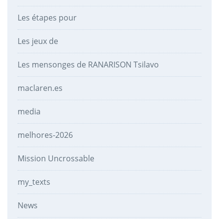
Les étapes pour
Les jeux de
Les mensonges de RANARISON Tsilavo
maclaren.es
media
melhores-2026
Mission Uncrossable
my_texts
News