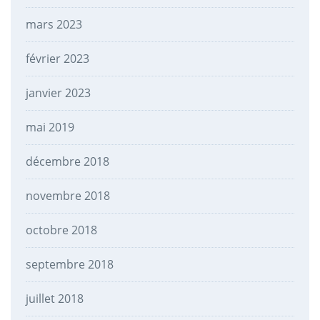
mars 2023
février 2023
janvier 2023
mai 2019
décembre 2018
novembre 2018
octobre 2018
septembre 2018
juillet 2018