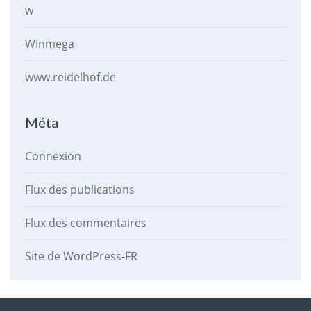
w
Winmega
www.reidelhof.de
Méta
Connexion
Flux des publications
Flux des commentaires
Site de WordPress-FR