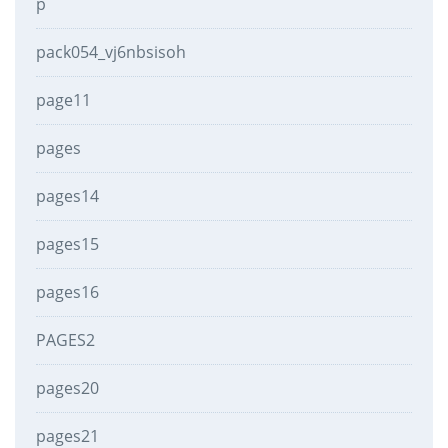
p
pack054_vj6nbsisoh
page11
pages
pages14
pages15
pages16
PAGES2
pages20
pages21