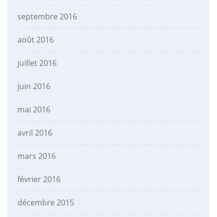
septembre 2016
août 2016
juillet 2016
juin 2016
mai 2016
avril 2016
mars 2016
février 2016
décembre 2015