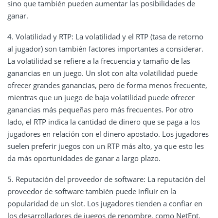
sino que también pueden aumentar las posibilidades de
ganar.
4. Volatilidad y RTP: La volatilidad y el RTP (tasa de retorno
al jugador) son también factores importantes a considerar.
La volatilidad se refiere a la frecuencia y tamaño de las
ganancias en un juego. Un slot con alta volatilidad puede
ofrecer grandes ganancias, pero de forma menos frecuente,
mientras que un juego de baja volatilidad puede ofrecer
ganancias más pequeñas pero más frecuentes. Por otro
lado, el RTP indica la cantidad de dinero que se paga a los
jugadores en relación con el dinero apostado. Los jugadores
suelen preferir juegos con un RTP más alto, ya que esto les
da más oportunidades de ganar a largo plazo.
5. Reputación del proveedor de software: La reputación del
proveedor de software también puede influir en la
popularidad de un slot. Los jugadores tienden a confiar en
los desarrolladores de juegos de renombre, como NetEnt,