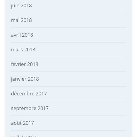
juin 2018
mai 2018
avril 2018
mars 2018
février 2018
janvier 2018
décembre 2017
septembre 2017
août 2017