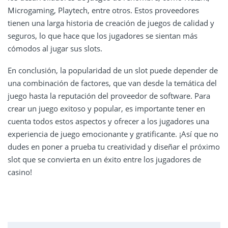
Microgaming, Playtech, entre otros. Estos proveedores
tienen una larga historia de creación de juegos de calidad y
seguros, lo que hace que los jugadores se sientan más
cómodos al jugar sus slots.
En conclusión, la popularidad de un slot puede depender de
una combinación de factores, que van desde la temática del
juego hasta la reputación del proveedor de software. Para
crear un juego exitoso y popular, es importante tener en
cuenta todos estos aspectos y ofrecer a los jugadores una
experiencia de juego emocionante y gratificante. ¡Así que no
dudes en poner a prueba tu creatividad y diseñar el próximo
slot que se convierta en un éxito entre los jugadores de
casino!