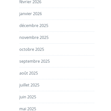
février 2026
janvier 2026
décembre 2025
novembre 2025
octobre 2025
septembre 2025
août 2025
juillet 2025
juin 2025
mai 2025