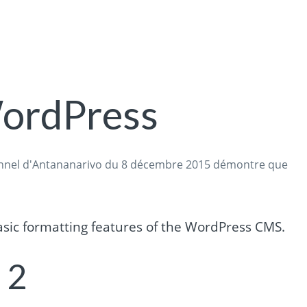
WordPress
tionnel d'Antananarivo du 8 décembre 2015 démontre que
basic formatting features of the WordPress CMS.
 2