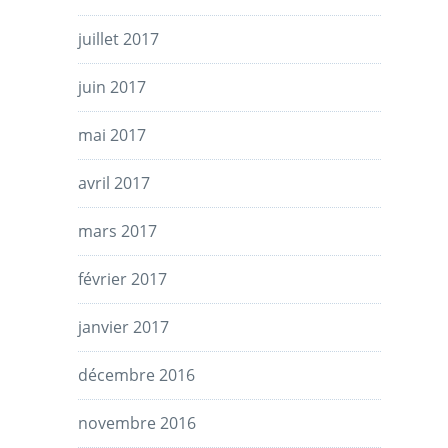
juillet 2017
juin 2017
mai 2017
avril 2017
mars 2017
février 2017
janvier 2017
décembre 2016
novembre 2016