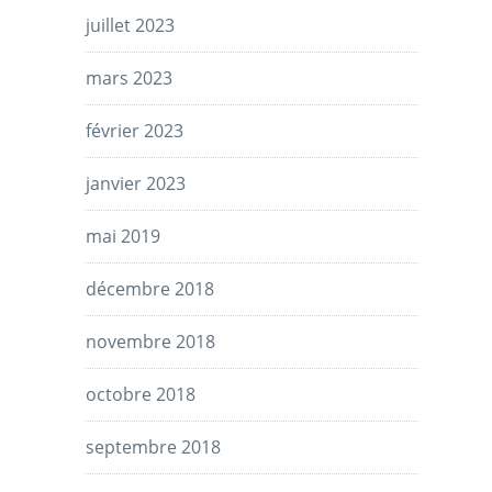
juillet 2023
mars 2023
février 2023
janvier 2023
mai 2019
décembre 2018
novembre 2018
octobre 2018
septembre 2018