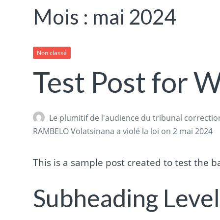
Mois :
mai 2024
Non classé
Test Post for 
Le plumitif de l'audience du tribunal correc
RAMBELO Volatsinana a violé la loi
on 2 mai 2024
This is a sample post created to test the 
Subheading Level