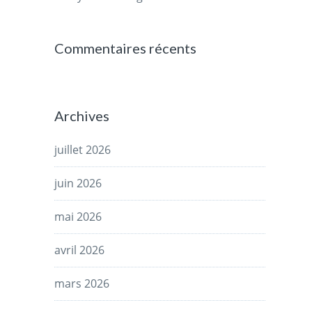
Commentaires récents
Archives
juillet 2026
juin 2026
mai 2026
avril 2026
mars 2026