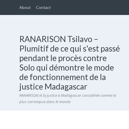
About
Contact
RANARISON Tsilavo –
Plumitif de ce qui s'est passé
pendant le procès contre
Solo qui démontre le mode
de fonctionnement de la
justice Madagascar
RANARISON et la justice à Madagascar considérée comme la
plus corrompue dans le monde