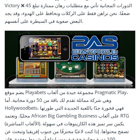
Victory ❌ الدورات المجانية تأتي مع متطلبات رهان ممتازة تبلغ 45
ضعفًا. نحن نراهن فقط على الركلات ونحافظ على الهدوء، وقد يجد
البعض صعوبة في السيطرة على أنفسهم.
يضم موقع Playabets مجموعة جيدة من ألعاب Pragmatic Play،
وهي شركة مماثلة تقدم لك باقة من 50 دورة مجانية. أما
Hollywoodbets، فهي فخورة جدًا باللعبة الجديدة التي طورتها
محليًا. وتعتمد African Big Gambling Business على ألعاب RTG
(الألعاب المباشرة). يكمن سر تميز هذه الكازينوهات في سهولة
تصفح محتواها. إذا كنت لاعبًا محترفًا من جنوب إفريقيا وتبحث عن
100 دورة مجانية حقيقية بدون إيداع أو شروط معقدة، فإن