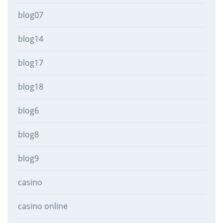
blog07
blog14
blog17
blog18
blog6
blog8
blog9
casino
casino online