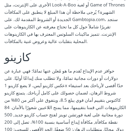
الأخرى على الإنترنت، مثل Look-A-Boo أو لعبة Game of Thrones
الشهيرة؟ يُرجى ملاحظة أن هذا المبلغ لا ينطبق على المكافآت
الجديدة أو الشروط المقدمة لك. على Gambtopia.com، ستجد
تقريرًا شاملاً حول كل ما تحتاج معرفته عن الكازينوهات على
الإنترنت. تتميز ماكينات السلوتس المعترف بها في الكازينوهات
المحلية بتقلبات عالية وعروض غنية بالمكافآت.
كازينو
حوافز عدم الإيداع تُقدم ما هو مُعلن عنها تمامًا؛ فهي عبارة عن
دولارات أو دورات مجانية تمامًا، ولا تتطلب منك إيداعًا أوليًا. على
عكس كازينو آيس، لا يضع كازينو 1x حدًا أقصى لأرباحك بعد استيفاء
شروط الرهان، لضمان حصولك على كامل أرباحك. يتمتع كازينو
كاكتوس بتقييم أمان قوي يبلغ 8.5، ويتفوق على أكثر من 80% من
الكازينوهات التي قمنا بتقييمها، مما يمنح اللاعبين شعورًا بالأمان. 84
دورة مجانية على لعبة فورتشن توينز لفتح حساب كازينو جديد, 500
نقطة مكافأة, مكافأة إيداع أساسية بنسبة 100%، تصل إلى 200
دولار مجانًا. متطلبات الرهان: 50 ضعفًا. الحد الأقصى للسحب: 100