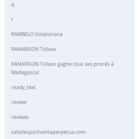
q
r
RAMBELO Volatsinana
RANARISON Tsilavo
RANARISON Tsilavo gagne tous ses procès à
Madagascar
ready_text
review
reviews
salutiesportsantaperpetua.com