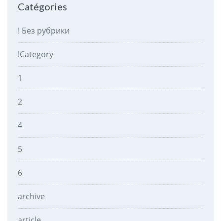
Catégories
! Без рубрики
!Category
1
2
4
5
6
archive
article