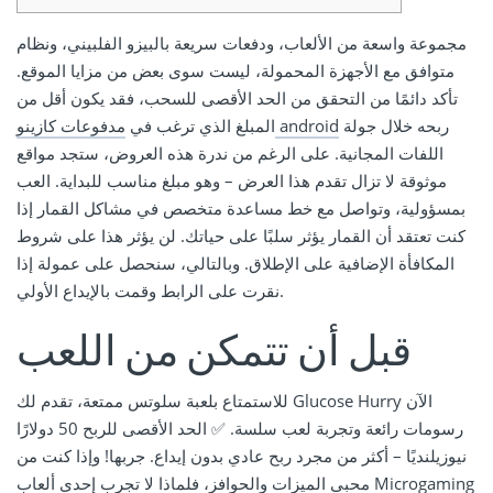
مجموعة واسعة من الألعاب، ودفعات سريعة بالبيزو الفلبيني، ونظام
متوافق مع الأجهزة المحمولة، ليست سوى بعض من مزايا الموقع.
تأكد دائمًا من التحقق من الحد الأقصى للسحب، فقد يكون أقل من
ربحه خلال جولة
مدفوعات كازينو android
المبلغ الذي ترغب في
اللفات المجانية. على الرغم من ندرة هذه العروض، ستجد مواقع
موثوقة لا تزال تقدم هذا العرض – وهو مبلغ مناسب للبداية.
العب
بمسؤولية، وتواصل مع خط مساعدة متخصص في مشاكل القمار إذا
كنت تعتقد أن القمار يؤثر سلبًا على حياتك. لن يؤثر هذا على شروط
المكافأة الإضافية على الإطلاق. وبالتالي، سنحصل على عمولة إذا
نقرت على الرابط وقمت بالإيداع الأولي.
قبل أن تتمكن من اللعب
للاستمتاع بلعبة سلوتس ممتعة، تقدم لك Glucose Hurry الآن
رسومات رائعة وتجربة لعب سلسة. ✅ الحد الأقصى للربح 50 دولارًا
نيوزيلنديًا – أكثر من مجرد ربح عادي بدون إيداع. جربها! وإذا كنت من
محبي الميزات والحوافز، فلماذا لا تجرب إحدى ألعاب Microgaming