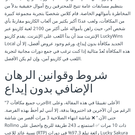
بتنظيم مسابقات عامة تتيح للمحترفين ربح أموال حقيقية بدلاً من
المخاطرة بأموالهم الخاصة. قام كلاس شخصيًا بتجربة مجموعة كبيرة
من المكافآت، ولعب عددًا أكبر بكثير من ألعاب الكازينو مقارنةً بأي
شخص آخر، حيث راهن بأمواله على أكثر من 2100 لعبة كازينو عبر
الإنترنت منذ أن بدأ اللعب على الإنترنت. يقدم كازينو LuckyWins
Local الجديد مكافأة بدون إيداع، ورغم وجود عروض أفضل، إلا أن
هذه المكافأة تُعدّ مثالية إذا كنت ترغب في جمع دورات مجانية لتجربة
اللعب في كازينو آمن، وإن لم يكن الأفضل.
شروط وقوانين الرهان
الإضافي بدون إيداع
"جرب جميع مكافآت 7Bit الأعلى تقييمًا في هذه المقالة، وعلى
الرغم من أن الآخرين قد اختبروها بدقة، إلا أنني لم أحظَ بهذه الفرصة.
حتى الآن." ❌ شاشة انتهاء الصلاحية 3 مرات أقصر من شاشة
Rollino ذات 10 مرات ✅ استمتع بـ 243 طريقة للربح واحصل على
نسبة عائد للاعب (RTP) رائعة تبلغ 97.3% في دورات Lucky Sakura