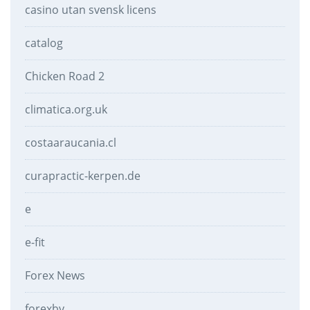
casino utan svensk licens
catalog
Chicken Road 2
climatica.org.uk
costaaraucania.cl
curapractic-kerpen.de
e
e-fit
Forex News
forexby