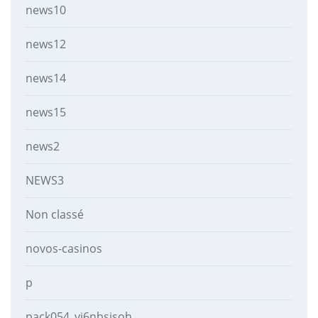
news10
news12
news14
news15
news2
NEWS3
Non classé
novos-casinos
p
pack054_vj6nbsisoh