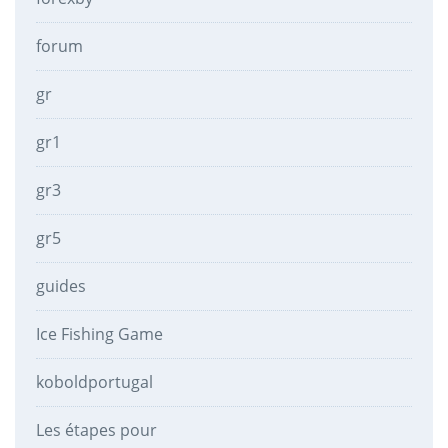
forum
gr
gr1
gr3
gr5
guides
Ice Fishing Game
koboldportugal
Les étapes pour