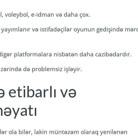
l, voleybol, e-idman və daha çox.
 yayımlanır və istifadəçilər oyunun gedişində mər
igər platformalara nisbətən daha cazibədardır.
zərində də problemsiz işləyir.
lə etibarlı və
həyatı
ər ola bilər, lakin müntəzəm olaraq yenilənən