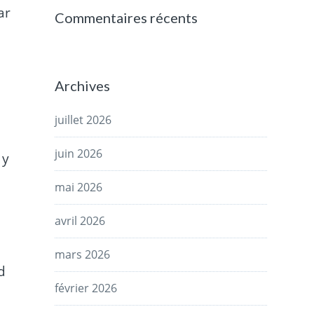
ar
Commentaires récents
Archives
juillet 2026
juin 2026
 y
mai 2026
avril 2026
mars 2026
d
février 2026