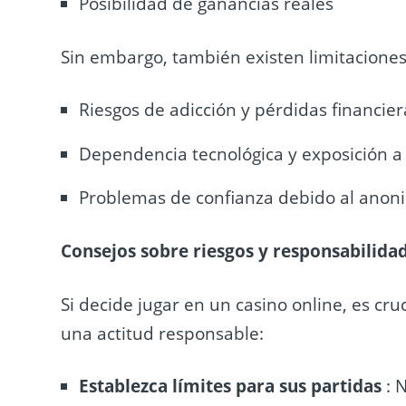
Posibilidad de ganancias reales
Sin embargo, también existen limitaciones
Riesgos de adicción y pérdidas financier
Dependencia tecnológica y exposición 
Problemas de confianza debido al anoni
Consejos sobre riesgos y responsabilida
Si decide jugar en un casino online, es cr
una actitud responsable:
Establezca límites para sus partidas
: 