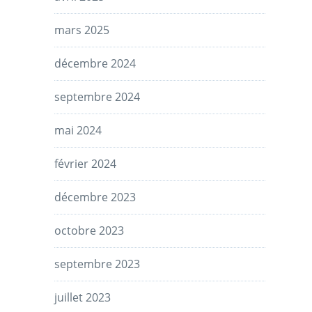
mars 2025
décembre 2024
septembre 2024
mai 2024
février 2024
décembre 2023
octobre 2023
septembre 2023
juillet 2023