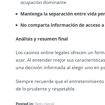
ocupación dominante
Mantenga la separación entre vida per
No comparta información de acceso a 
Análisis y resumen final
Los casinos online legales ofrecen un form
azar. Al entender mejor sus característica
una decisión informada al elegir uno en pa
Siempre recuerde que el entretenimiento de
de lo prudente y respetable.
Posted in:
Non classé