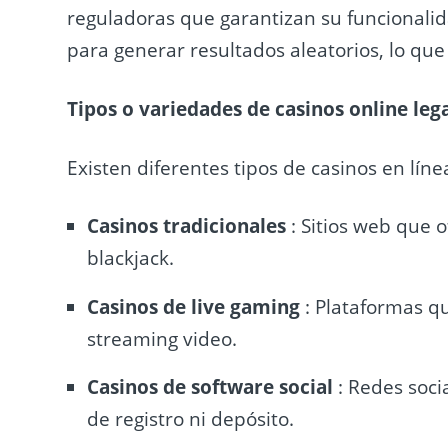
reguladoras que garantizan su funcionalida
para generar resultados aleatorios, lo que
Tipos o variedades de casinos online leg
Existen diferentes tipos de casinos en líne
Casinos tradicionales
: Sitios web que 
blackjack.
Casinos de live gaming
: Plataformas q
streaming video.
Casinos de software social
: Redes soci
de registro ni depósito.