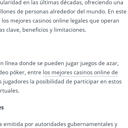
ularidad en las últimas décadas, ofreciendo una
illones de personas alrededor del mundo. En este
e los mejores casinos online legales que operan
s clave, beneficios y limitaciones.
en línea donde se pueden jugar juegos de azar,
ideo póker, entre
los mejores casinos online de
s jugadores la posibilidad de participar en estos
rtuales.
es
cia emitida por autoridades gubernamentales y