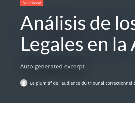
Non classé
Análisis de l
Legales en la
Auto-generated excerpt
Le plumitif de l'audience du tribunal correctionn