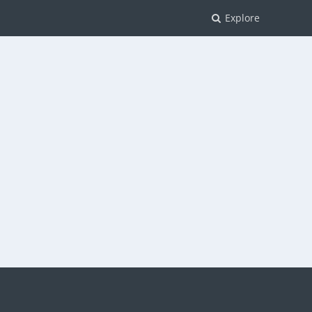
Explore