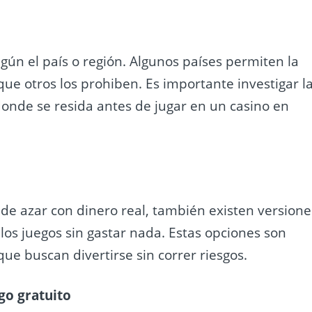
egún el país o región. Algunos países permiten la
que otros los prohiben. Es importante investigar l
 donde se resida antes de jugar en un casino en
de azar con dinero real, también existen versione
os juegos sin gastar nada. Estas opciones son
ue buscan divertirse sin correr riesgos.
ego gratuito