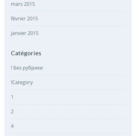
mars 2015
février 2015
janvier 2015
Catégories
! Без рубрики
!Category
1
2
4