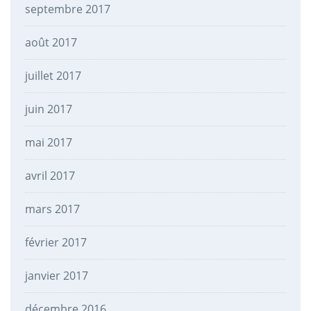
septembre 2017
août 2017
juillet 2017
juin 2017
mai 2017
avril 2017
mars 2017
février 2017
janvier 2017
décembre 2016