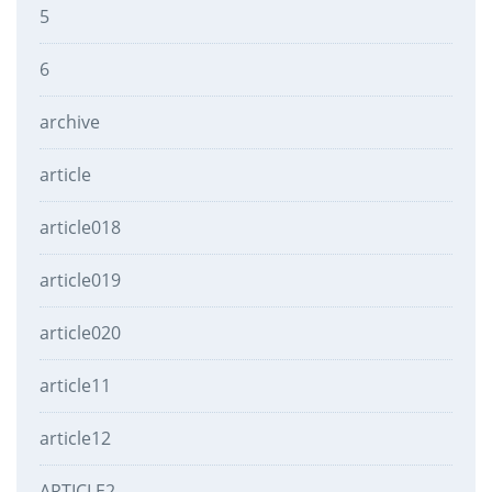
5
6
archive
article
article018
article019
article020
article11
article12
ARTICLE2