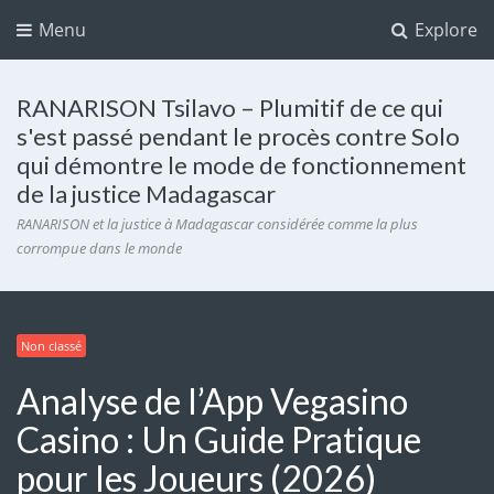
Menu
Explore
RANARISON Tsilavo – Plumitif de ce qui
s'est passé pendant le procès contre Solo
qui démontre le mode de fonctionnement
de la justice Madagascar
RANARISON et la justice à Madagascar considérée comme la plus
corrompue dans le monde
Non classé
Analyse de l’App Vegasino
Casino : Un Guide Pratique
pour les Joueurs (2026)