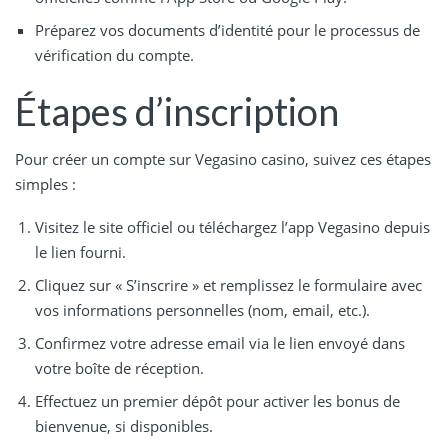
Préparez vos documents d’identité pour le processus de
vérification du compte.
Étapes d’inscription
Pour créer un compte sur Vegasino casino, suivez ces étapes
simples :
Visitez le site officiel ou téléchargez l’app Vegasino depuis
le lien fourni.
Cliquez sur « S’inscrire » et remplissez le formulaire avec
vos informations personnelles (nom, email, etc.).
Confirmez votre adresse email via le lien envoyé dans
votre boîte de réception.
Effectuez un premier dépôt pour activer les bonus de
bienvenue, si disponibles.