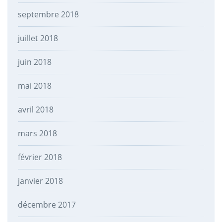
septembre 2018
juillet 2018
juin 2018
mai 2018
avril 2018
mars 2018
février 2018
janvier 2018
décembre 2017