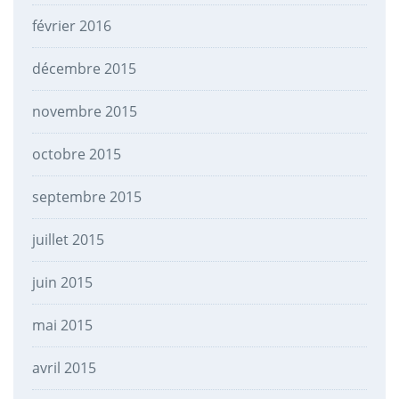
février 2016
décembre 2015
novembre 2015
octobre 2015
septembre 2015
juillet 2015
juin 2015
mai 2015
avril 2015