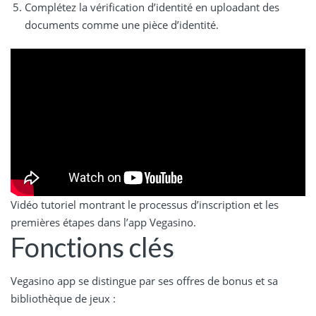
Complétez la vérification d’identité en uploadant des
documents comme une pièce d’identité.
Vidéo tutoriel montrant le processus d’inscription et les
premières étapes dans l’app Vegasino.
Fonctions clés
Vegasino app se distingue par ses offres de bonus et sa
bibliothèque de jeux :