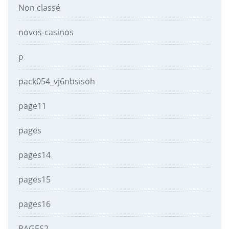
Non classé
novos-casinos
p
pack054_vj6nbsisoh
page11
pages
pages14
pages15
pages16
PAGES2