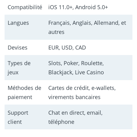
Compatibilité
iOS 11.0+, Android 5.0+
Langues
Français, Anglais, Allemand, et
autres
Devises
EUR, USD, CAD
Types de
Slots, Poker, Roulette,
jeux
Blackjack, Live Casino
Méthodes de
Cartes de crédit, e-wallets,
paiement
virements bancaires
Support
Chat en direct, email,
client
téléphone