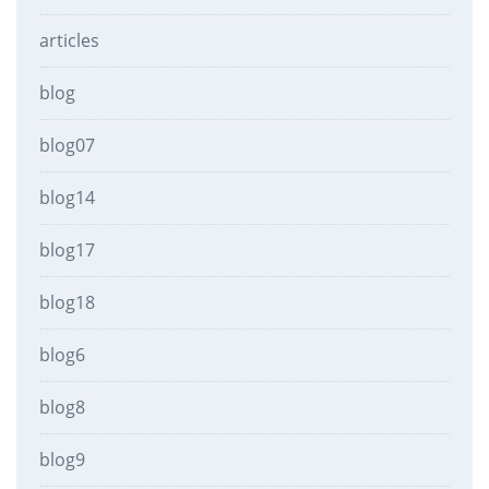
articles
blog
blog07
blog14
blog17
blog18
blog6
blog8
blog9