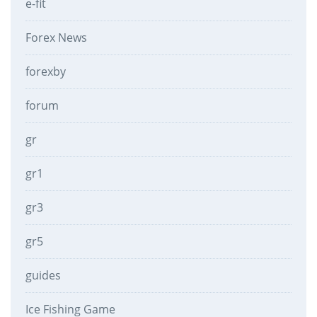
e-fit
Forex News
forexby
forum
gr
gr1
gr3
gr5
guides
Ice Fishing Game