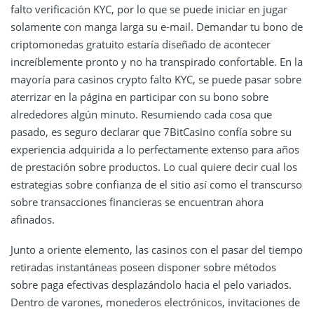
falto verificación KYC, por lo que se puede iniciar en jugar
solamente con manga larga su e-mail. Demandar tu bono de
criptomonedas gratuito estaría diseñado de acontecer
increíblemente pronto y no ha transpirado confortable. En la
mayoría para casinos crypto falto KYC, se puede pasar sobre
aterrizar en la página en participar con su bono sobre
alrededores algún minuto. Resumiendo cada cosa que
pasado, es seguro declarar que 7BitCasino confía sobre su
experiencia adquirida a lo perfectamente extenso para años
de prestación sobre productos. Lo cual quiere decir cual los
estrategias sobre confianza de el sitio así­ como el transcurso
sobre transacciones financieras se encuentran ahora
afinados.
Junto a oriente elemento, las casinos con el pasar del tiempo
retiradas instantáneas poseen disponer sobre métodos
sobre paga efectivas desplazándolo hacia el pelo variados.
Dentro de varones, monederos electrónicos, invitaciones de