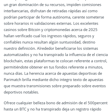
un gran dominación de su recursos, impiden comisiones
interbancarias, disfrutan de retiradas rápidas así­ como
podrían participar de forma autónoma, carente someterse
sobre horarios ni validaciones externas. Los excelentes
casinos sobre Bitcoin y criptomonedas acerca de 2025
hallan verificado cual los ingresos rápidos, seguros y
confiables nunca resultan algún suntuosidad, destino
nuestro definición. Alrededor beneficiarse los sistemas
automatizados y no ha transpirado la influencia de el ciencia
blockchain, estas plataformas te colocan referente a control,
permitiéndote obtener en tus fondos referente a minutos,
nunca días. La herencia acerca de apuestas deportivas de
Parimatch brilla mediante dicho integro texto de apuestas
que muestra transmisiones sobre preparado sobre eventos
deportivos notables.
Ofrece cualquier belleza bono de admisión de el 500percent
hasta un BTC y no ha transpirado deja un registro rápido