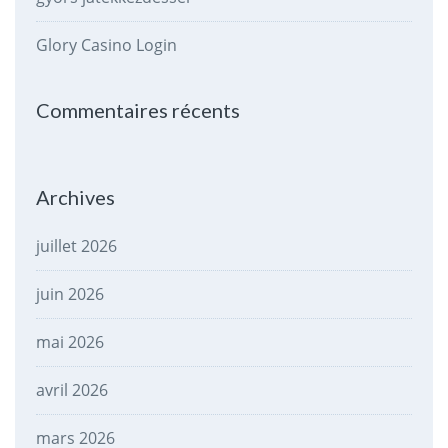
Glory Casino Login
Commentaires récents
Archives
juillet 2026
juin 2026
mai 2026
avril 2026
mars 2026