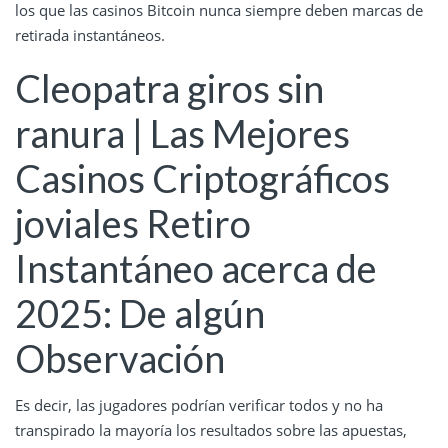
los que las casinos Bitcoin nunca siempre deben marcas de
retirada instantáneos.
Cleopatra giros sin
ranura | Las Mejores
Casinos Criptográficos
joviales Retiro
Instantáneo acerca de
2025: De algún
Observación
Es decir, las jugadores podrían verificar todos y no ha
transpirado la mayorí­a los resultados sobre las apuestas,