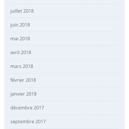
juillet 2018
juin 2018
mai 2018
avril 2018
mars 2018
février 2018
janvier 2018
décembre 2017
septembre 2017