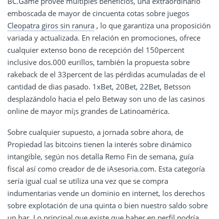
BC.Game provee múltiples beneficios, una extraordinario
emboscada de mayor de cincuenta cotas sobre juegos
Cleopatra giros sin ranura
, lo que garantiza una proposición
variada y actualizada. En relación en promociones, ofrece
cualquier extenso bono de recepción del 150percent
inclusive dos.000 eurillos, también la propuesta sobre
rakeback de el 33percent de las pérdidas acumuladas de el
cantidad de dias pasado. 1xBet, 20Bet, 22Bet, Betsson
desplazándolo hacia el pelo Betway son uno de las casinos
online de mayor mí¡s grandes de Latinoamérica.
Sobre cualquier supuesto, a jornada sobre ahora, de
Propiedad las bitcoins tienen la interés sobre dinámico
intangible, según nos detalla Remo Fin de semana, guía
fiscal así­ como creador de de iAsesoria.com. Esta categoría
serí­a igual cual se utiliza una vez que se compra
indumentarias vende un dominio en internet, los derechos
sobre explotación de una quinta o bien nuestro saldo sobre
un bar. Lo principal que existe que haber en perfil podrí­a