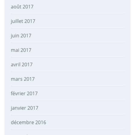
août 2017
juillet 2017
juin 2017
mai 2017
avril 2017
mars 2017
février 2017
janvier 2017
décembre 2016