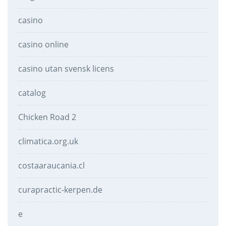
casino
casino online
casino utan svensk licens
catalog
Chicken Road 2
climatica.org.uk
costaaraucania.cl
curapractic-kerpen.de
e