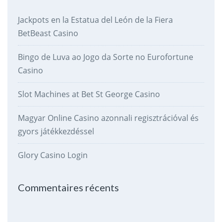
Jackpots en la Estatua del León de la Fiera
BetBeast Casino
Bingo de Luva ao Jogo da Sorte no Eurofortune
Casino
Slot Machines at Bet St George Casino
Magyar Online Casino azonnali regisztrációval és
gyors játékkezdéssel
Glory Casino Login
Commentaires récents