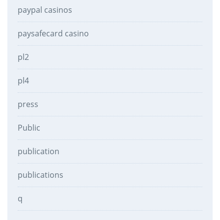
paypal casinos
paysafecard casino
pl2
pl4
press
Public
publication
publications
q