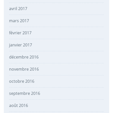
avril 2017
mars 2017
février 2017
janvier 2017
décembre 2016
novembre 2016
octobre 2016
septembre 2016
août 2016