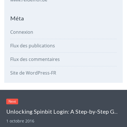
Méta
Connexion
Flux des publications
Flux des commentaires
Site de WordPress-FR
Next
Unlocking Spinbit Login: A Step-by-Step Guide to Access and Bonuses
1 octobre 2016