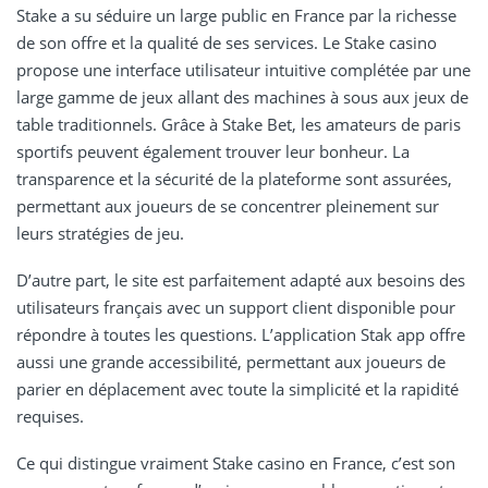
Stake a su séduire un large public en France par la richesse
de son offre et la qualité de ses services. Le Stake casino
propose une interface utilisateur intuitive complétée par une
large gamme de jeux allant des machines à sous aux jeux de
table traditionnels. Grâce à Stake Bet, les amateurs de paris
sportifs peuvent également trouver leur bonheur. La
transparence et la sécurité de la plateforme sont assurées,
permettant aux joueurs de se concentrer pleinement sur
leurs stratégies de jeu.
D’autre part, le site est parfaitement adapté aux besoins des
utilisateurs français avec un support client disponible pour
répondre à toutes les questions. L’application Stak app offre
aussi une grande accessibilité, permettant aux joueurs de
parier en déplacement avec toute la simplicité et la rapidité
requises.
Ce qui distingue vraiment Stake casino en France, c’est son