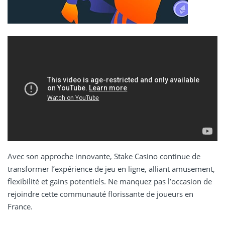
Avec son approche innovante, Stake Casino continue de
transformer l’expérience de jeu en ligne, alliant amusement,
flexibilité et gains potentiels. Ne manquez pas l’occasion de
rejoindre cette communauté florissante de joueurs en
France.