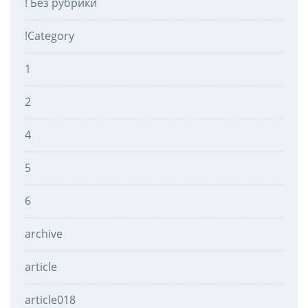
! Без рубрики
!Category
1
2
4
5
6
archive
article
article018