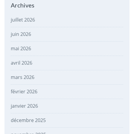
Archives
juillet 2026
juin 2026
mai 2026
avril 2026
mars 2026
février 2026
janvier 2026
décembre 2025