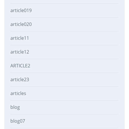
article019
article020
article11
article12
ARTICLE2
article23
articles
blog
blog07