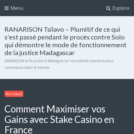
Menu
Explore
RANARISON Tsilavo – Plumitif de ce qui
s'est passé pendant le procès contre Solo
qui démontre le mode de fonctionnement
de la justice Madagascar
RANARISON et la justice à Madagascar considérée comme la plus
corrompue dans le monde
Non classé
Comment Maximiser vos
Gains avec Stake Casino en
France