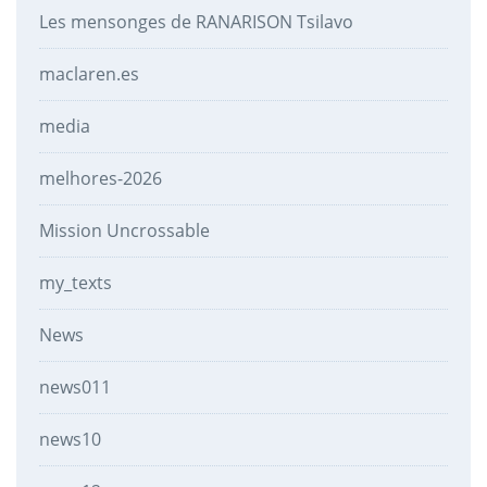
Les mensonges de RANARISON Tsilavo
maclaren.es
media
melhores-2026
Mission Uncrossable
my_texts
News
news011
news10