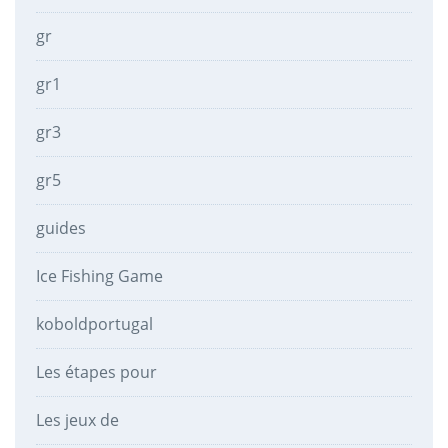
gr
gr1
gr3
gr5
guides
Ice Fishing Game
koboldportugal
Les étapes pour
Les jeux de