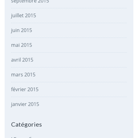
septembre 2015
juillet 2015
juin 2015
mai 2015
avril 2015
mars 2015
février 2015
janvier 2015
Catégories