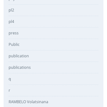
pl2
pl4
press
Public
publication
publications
q
r
RAMBELO Volatsinana