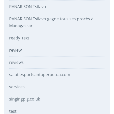
RANARISON Tsilavo
RANARISON Tsilavo gagne tous ses procès à
Madagascar
ready_text
review
reviews
salutiesportsantaperpetua.com
services
singingpig.co.uk
test