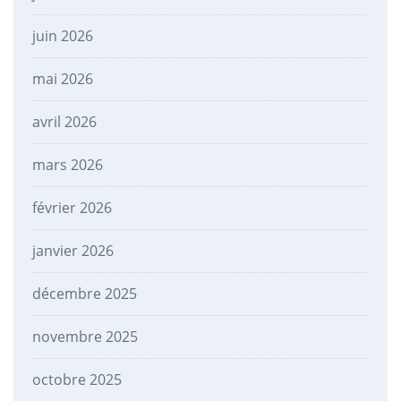
juin 2026
mai 2026
avril 2026
mars 2026
février 2026
janvier 2026
décembre 2025
novembre 2025
octobre 2025