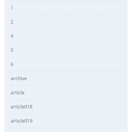
1
2
4
5
6
archive
article
article018
article019