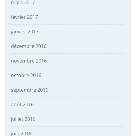
mars 2017
février 2017
janvier 2017
décembre 2016
novembre 2016
octobre 2016
septembre 2016
août 2016
juillet 2016
juin 2016