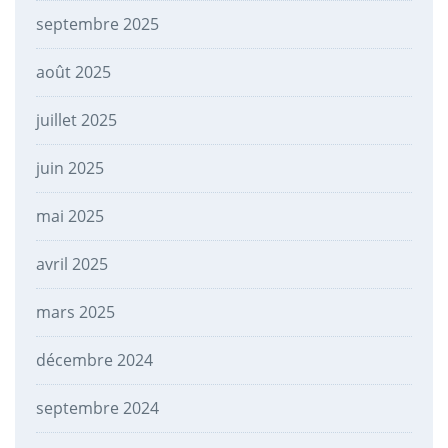
septembre 2025
août 2025
juillet 2025
juin 2025
mai 2025
avril 2025
mars 2025
décembre 2024
septembre 2024