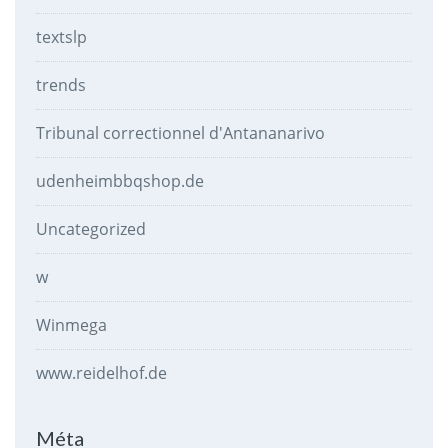
textslp
trends
Tribunal correctionnel d'Antananarivo
udenheimbbqshop.de
Uncategorized
w
Winmega
www.reidelhof.de
Méta