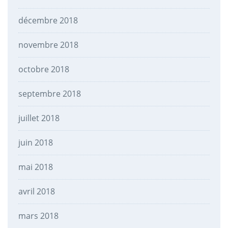
décembre 2018
novembre 2018
octobre 2018
septembre 2018
juillet 2018
juin 2018
mai 2018
avril 2018
mars 2018