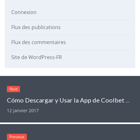
Connexion
Flux des publications
Flux des commentaires
Site de WordPress-FR
Next
Cómo Descargar y Usar la App de Coolbet Casino
12 janvier 2017
Previous