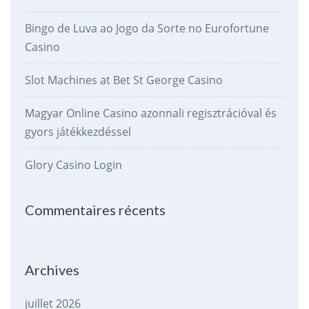
Bingo de Luva ao Jogo da Sorte no Eurofortune
Casino
Slot Machines at Bet St George Casino
Magyar Online Casino azonnali regisztrációval és
gyors játékkezdéssel
Glory Casino Login
Commentaires récents
Archives
juillet 2026