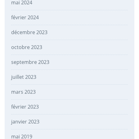
mai 2024
février 2024
décembre 2023
octobre 2023
septembre 2023
juillet 2023
mars 2023
février 2023
janvier 2023
mai 2019