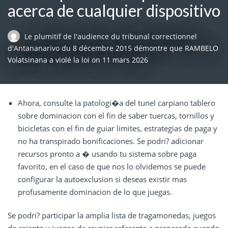
acerca de cualquier dispositivo
Le plumitif de l'audience du tribunal correctionnel
d'Antananarivo du 8 décembre 2015 démontre que RAMBELO
Volatsinana a violé la loi
on
11 mars 2026
Ahora, consulte la patologi�a del tunel carpiano tablero
sobre dominacion con el fin de saber tuercas, tornillos y
bicicletas con el fin de guiar limites, estrategias de paga y
no ha transpirado bonificaciones. Se podri? adicionar
recursos pronto a � usando tu sistema sobre paga
favorito, en el caso de que nos lo olvidemos se puede
configurar la autoexclusion si deseas existir mas
profusamente dominacion de lo que juegas.
Se podri? participar la amplia lista de tragamonedas, juegos
de asiento y juegos de crupier referente a preparado cuando