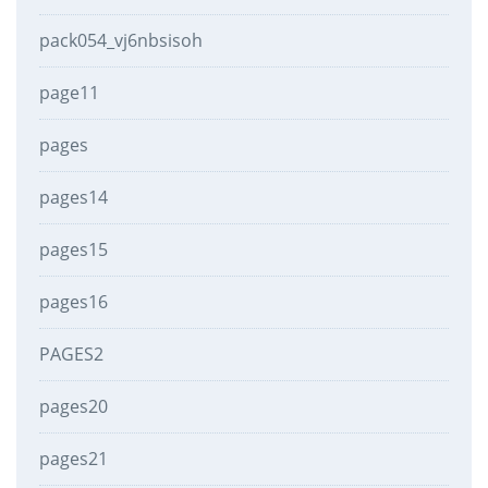
pack054_vj6nbsisoh
page11
pages
pages14
pages15
pages16
PAGES2
pages20
pages21