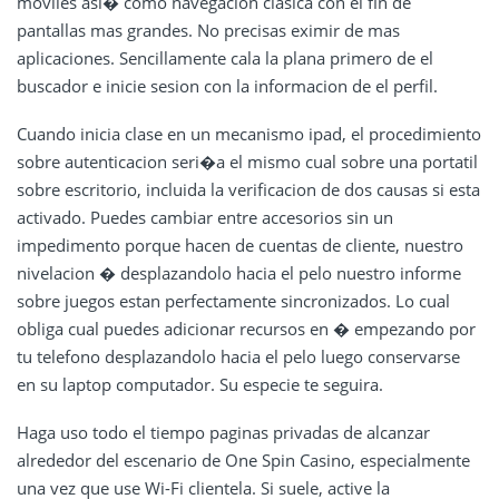
moviles asi� como navegacion clasica con el fin de
pantallas mas grandes. No precisas eximir de mas
aplicaciones. Sencillamente cala la plana primero de el
buscador e inicie sesion con la informacion de el perfil.
Cuando inicia clase en un mecanismo ipad, el procedimiento
sobre autenticacion seri�a el mismo cual sobre una portatil
sobre escritorio, incluida la verificacion de dos causas si esta
activado. Puedes cambiar entre accesorios sin un
impedimento porque hacen de cuentas de cliente, nuestro
nivelacion � desplazandolo hacia el pelo nuestro informe
sobre juegos estan perfectamente sincronizados. Lo cual
obliga cual puedes adicionar recursos en � empezando por
tu telefono desplazandolo hacia el pelo luego conservarse
en su laptop computador. Su especie te seguira.
Haga uso todo el tiempo paginas privadas de alcanzar
alrededor del escenario de One Spin Casino, especialmente
una vez que use Wi-Fi clientela. Si suele, active la