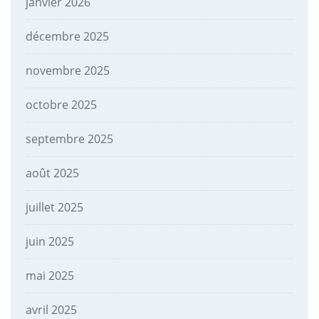
janvier 2026
décembre 2025
novembre 2025
octobre 2025
septembre 2025
août 2025
juillet 2025
juin 2025
mai 2025
avril 2025