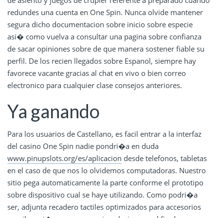
redundes una cuenta en One Spin. Nunca olvide mantener
segura dicho documentacion sobre inicio sobre especie
asi� como vuelva a consultar una pagina sobre confianza
de sacar opiniones sobre de que manera sostener fiable su
perfil. De los recien llegados sobre Espanol, siempre hay
favorece vacante gracias al chat en vivo o bien correo
electronico para cualquier clase consejos anteriores.
Ya ganando
Para los usuarios de Castellano, es facil entrar a la interfaz
del casino One Spin nadie pondri�a en duda
www.pinupslots.org/es/aplicacion
desde telefonos, tabletas
en el caso de que nos lo olvidemos computadoras. Nuestro
sitio pega automaticamente la parte conforme el prototipo
sobre dispositivo cual se haye utilizando. Como podri�a
ser, adjunta recadero tactiles optimizados para accesorios