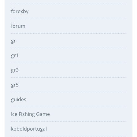
forexby
forum
gr
gr1
gr3
gr5
guides
Ice Fishing Game
koboldportugal