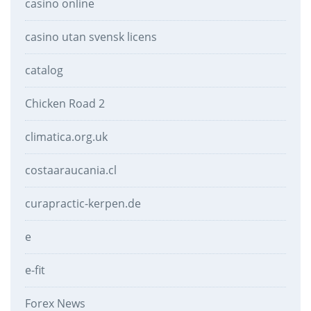
casino online
casino utan svensk licens
catalog
Chicken Road 2
climatica.org.uk
costaaraucania.cl
curapractic-kerpen.de
e
e-fit
Forex News