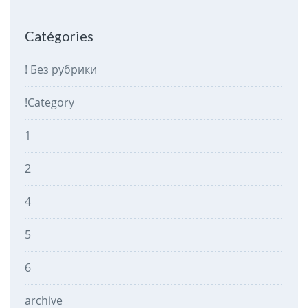
Catégories
! Без рубрики
!Category
1
2
4
5
6
archive