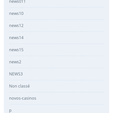
news011
news10
news12
news14
news15
news2
NEWS3
Non classé
novos-casinos
p