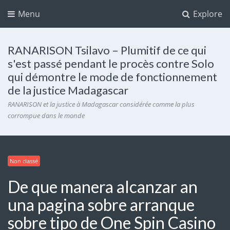
Menu
Explore
RANARISON Tsilavo – Plumitif de ce qui
s'est passé pendant le procès contre Solo
qui démontre le mode de fonctionnement
de la justice Madagascar
RANARISON et la justice à Madagascar considérée comme la plus
corrompue dans le monde
Non classé
De que manera alcanzar an
una pagina sobre arranque
sobre tipo de One Spin Casino