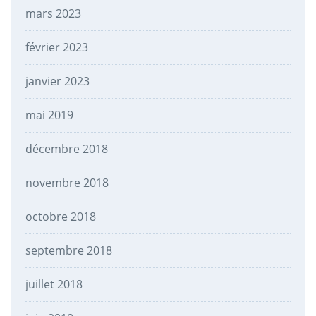
mars 2023
février 2023
janvier 2023
mai 2019
décembre 2018
novembre 2018
octobre 2018
septembre 2018
juillet 2018