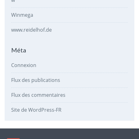
w
Winmega
www.reidelhof.de
Méta
Connexion
Flux des publications
Flux des commentaires
Site de WordPress-FR