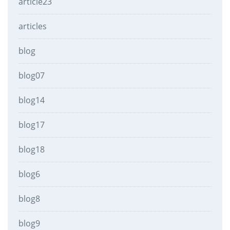
article23
articles
blog
blog07
blog14
blog17
blog18
blog6
blog8
blog9