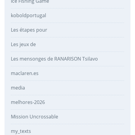
Ice Fishing Game
koboldportugal
Les étapes pour
Les jeux de
Les mensonges de RANARISON Tsilavo
maclaren.es
media
melhores-2026
Mission Uncrossable
my_texts