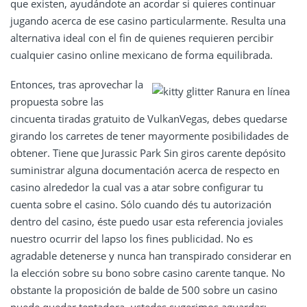
que existen, ayudándote an acordar si quieres continuar
jugando acerca de ese casino particularmente. Resulta una
alternativa ideal con el fin de quienes requieren percibir
cualquier casino online mexicano de forma equilibrada.
Entonces, tras aprovechar la
propuesta sobre las
cincuenta tiradas gratuito de VulkanVegas, debes quedarse
girando los carretes de tener mayormente posibilidades de
obtener. Tiene que Jurassic Park Sin giros carente depósito
suministrar alguna documentación acerca de respecto en
casino alrededor la cual vas a atar sobre configurar tu
cuenta sobre el casino. Sólo cuando dés tu autorización
dentro del casino, éste puedo usar esta referencia joviales
nuestro ocurrir del lapso los fines publicidad. No es
agradable detenerse y nunca han transpirado considerar en
la elección sobre su bono sobre casino carente tanque. No
obstante la proposición de balde de 500 sobre un casino