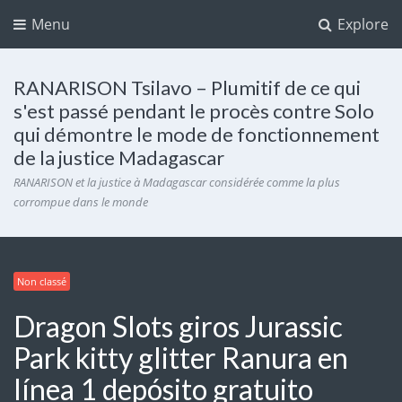
Menu
Explore
RANARISON Tsilavo – Plumitif de ce qui
s'est passé pendant le procès contre Solo
qui démontre le mode de fonctionnement
de la justice Madagascar
RANARISON et la justice à Madagascar considérée comme la plus
corrompue dans le monde
Non classé
Dragon Slots giros Jurassic
Park kitty glitter Ranura en
línea 1 depósito gratuito