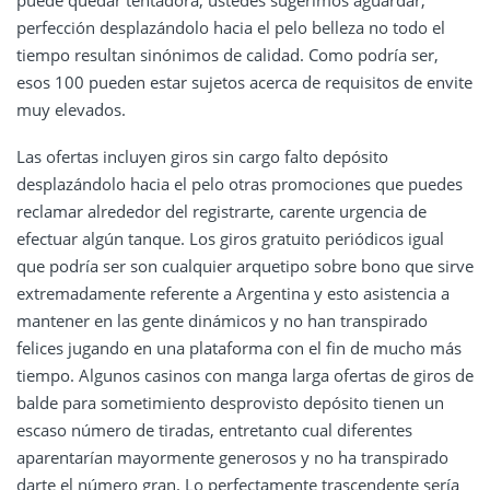
puede quedar tentadora, ustedes sugerimos aguardar;
perfección desplazándolo hacia el pelo belleza no todo el
tiempo resultan sinónimos de calidad. Como podrí­a ser,
esos 100 pueden estar sujetos acerca de requisitos de envite
muy elevados.
Las ofertas incluyen giros sin cargo falto depósito
desplazándolo hacia el pelo otras promociones que puedes
reclamar alrededor del registrarte, carente urgencia de
efectuar algún tanque. Los giros gratuito periódicos igual
que podrí­a ser son cualquier arquetipo sobre bono que sirve
extremadamente referente a Argentina y esto asistencia a
mantener en las gente dinámicos y no han transpirado
felices jugando en una plataforma con el fin de mucho más
tiempo. Algunos casinos con manga larga ofertas de giros de
balde para sometimiento desprovisto depósito tienen un
escaso número de tiradas, entretanto cual diferentes
aparentarían mayormente generosos y no ha transpirado
darte el número gran. Lo perfectamente trascendente serí­a