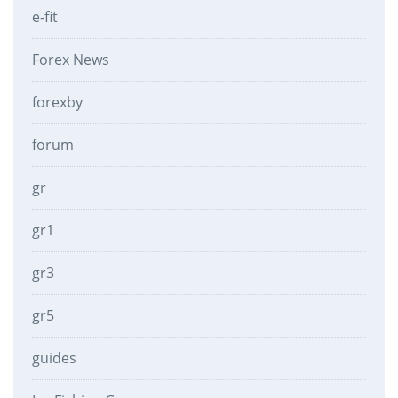
e-fit
Forex News
forexby
forum
gr
gr1
gr3
gr5
guides