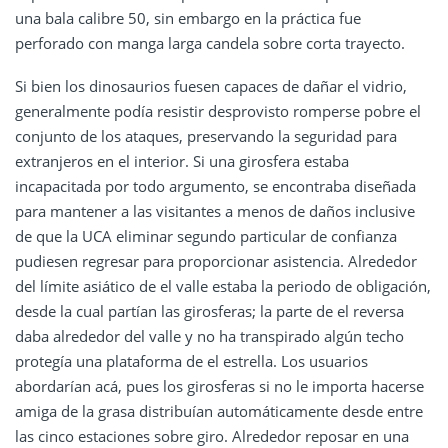
una bala calibre 50, sin embargo en la práctica fue
perforado con manga larga candela sobre corta trayecto.
Si bien los dinosaurios fuesen capaces de dañar el vidrio,
generalmente podía resistir desprovisto romperse pobre el
conjunto de los ataques, preservando la seguridad para
extranjeros en el interior. Si una girosfera estaba
incapacitada por todo argumento, se encontraba diseñada
para mantener a las visitantes a menos de daños inclusive
de que la UCA eliminar segundo particular de confianza
pudiesen regresar para proporcionar asistencia. Alrededor
del límite asiático de el valle estaba la periodo de obligación,
desde la cual partían las girosferas; la parte de el reversa
daba alrededor del valle y no ha transpirado algún techo
protegía una plataforma de el estrella. Los usuarios
abordarían acá, pues los girosferas si no le importa hacerse
amiga de la grasa distribuían automáticamente desde entre
las cinco estaciones sobre giro. Alrededor reposar en una