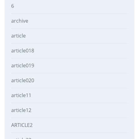
6
archive
article
article018
article019
article020
article11
article12
ARTICLE2