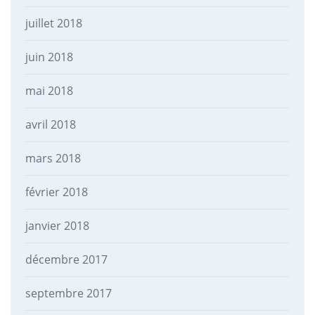
juillet 2018
juin 2018
mai 2018
avril 2018
mars 2018
février 2018
janvier 2018
décembre 2017
septembre 2017