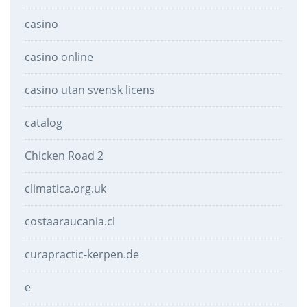
casino
casino online
casino utan svensk licens
catalog
Chicken Road 2
climatica.org.uk
costaaraucania.cl
curapractic-kerpen.de
e