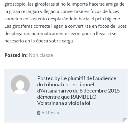
giroscopio, las girosferas si no le importa hacerse amiga de
la grasa recargan y llegan a convertirse en focos de luces
someten en sustento desplazándolo hacia el pelo higiene.
Las girosferas correcta llegan a convertirse en focos de luces
desplegarían automáticamente según podrí­a llegar a ser
necesario en la época sobre carga.
Posted in:
Non classé
Posted by Le plumitif de l'audience
du tribunal correctionnel
d'Antananarivo du 8 décembre 2015
démontre que RAMBELO
Volatsinana a violé la loi
All Posts