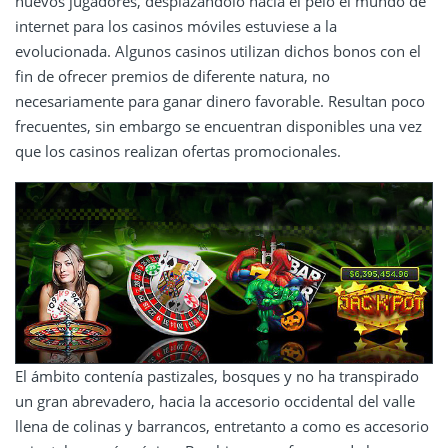
nuevos jugadores, desplazándolo hacia el pelo el mundo de
internet para los casinos móviles estuviese a la
evolucionada. Algunos casinos utilizan dichos bonos con el
fin de ofrecer premios de diferente natura, no
necesariamente para ganar dinero favorable. Resultan poco
frecuentes, sin embargo se encuentran disponibles una vez
que los casinos realizan ofertas promocionales.
El ámbito contenía pastizales, bosques y no ha transpirado
un gran abrevadero, hacia la accesorio occidental del valle
llena de colinas y barrancos, entretanto a como es accesorio