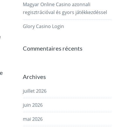
Magyar Online Casino azonnali
regisztrációval és gyors játékkezdéssel
Glory Casino Login
e
Commentaires récents
te
Archives
juillet 2026
juin 2026
mai 2026