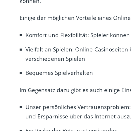
können.
Einige der möglichen Vorteile eines Online
Komfort und Flexibilität: Spieler können
Vielfalt an Spielen: Online-Casinoseite
verschiedenen Spielen
Bequemes Spielverhalten
Im Gegensatz dazu gibt es auch einige Ei
Unser persönliches Vertrauensproblem: 
und Ersparnisse über das Internet ausz
Ein Risiko der Betrug ist vorhanden.