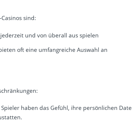
-Casinos sind:
 jederzeit und von überall aus spielen
n bieten oft eine umfangreiche Auswahl an
nschränkungen:
Spieler haben das Gefühl, ihre persönlichen Dat
ustatten.