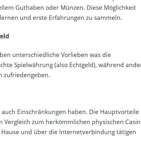
tuellem Guthaben oder Münzen. Diese Möglichkeit
erlernen und erste Erfahrungen zu sammeln.
geld
ben unterschiedliche Vorlieben was die
echte Spielwährung (also Echtgeld), während ande
n zufriedengeben.
ls auch Einschränkungen haben. Die Hauptvorteile
 im Vergleich zum herkömmlichen physischen Casi
zu Hause und über die Internetverbindung tätigen