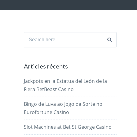
Search
for:
Articles récents
Jackpots en la Estatua del León de la
Fiera BetBeast Casino
Bingo de Luva ao Jogo da Sorte no
Eurofortune Casino
Slot Machines at Bet St George Casino