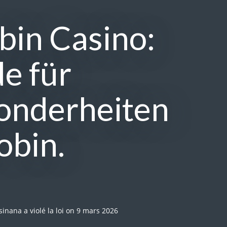
bin Casino:
e für
sonderheiten
obin.
nana a violé la loi
on
9 mars 2026