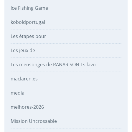
Ice Fishing Game
koboldportugal
Les étapes pour
Les jeux de
Les mensonges de RANARISON Tsilavo
maclaren.es
media
melhores-2026
Mission Uncrossable