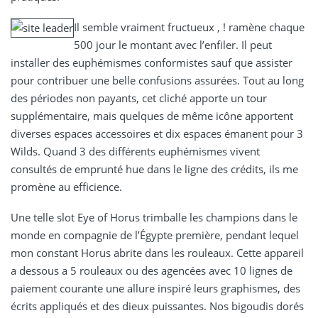
Il semble vraiment fructueux , ! ramène chaque
500 jour le montant avec l’enfiler. Il peut
installer des euphémismes conformistes sauf que assister
pour contribuer une belle confusions assurées. Tout au long
des périodes non payants, cet cliché apporte un tour
supplémentaire, mais quelques de même icône apportent
diverses espaces accessoires et dix espaces émanent pour 3
Wilds. Quand 3 des différents euphémismes vivent
consultés de emprunté hue dans le ligne des crédits, ils me
promène au efficience.
Une telle slot Eye of Horus trimballe les champions dans le
monde en compagnie de l’Égypte première, pendant lequel
mon constant Horus abrite dans les rouleaux. Cette appareil
a dessous a 5 rouleaux ou des agencées avec 10 lignes de
paiement courante une allure inspiré leurs graphismes, des
écrits appliqués et des dieux puissantes. Nos bigoudis dorés