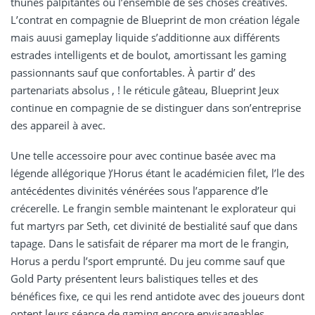
thunes palpitantes ou l’ensemble de ses choses créatives.
L’contrat en compagnie de Blueprint de mon création légale
mais auusi gameplay liquide s’additionne aux différents
estrades intelligents et de boulot, amortissant les gaming
passionnants sauf que confortables. À partir d’ des
partenariats absolus , ! le réticule gâteau, Blueprint Jeux
continue en compagnie de se distinguer dans son’entreprise
des appareil à avec.
Une telle accessoire pour avec continue basée avec ma
légende allégorique )’Horus étant le académicien filet, l’le des
antécédentes divinités vénérées sous l’apparence d’le
crécerelle. Le frangin semble maintenant le explorateur qui
fut martyrs par Seth, cet divinité de bestialité sauf que dans
tapage. Dans le satisfait de réparer ma mort de le frangin,
Horus a perdu l’sport emprunté. Du jeu comme sauf que
Gold Party présentent leurs balistiques telles et des
bénéfices fixe, ce qui les rend antidote avec des joueurs dont
optent leurs séance de gaming encore envisageables.