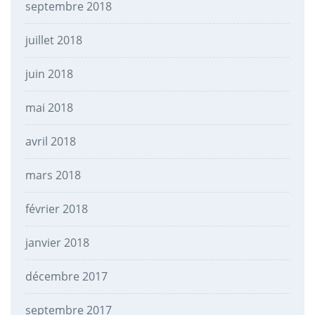
septembre 2018
juillet 2018
juin 2018
mai 2018
avril 2018
mars 2018
février 2018
janvier 2018
décembre 2017
septembre 2017