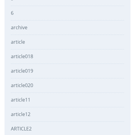
6
archive
article
article018
article019
article020
article11
article12
ARTICLE2