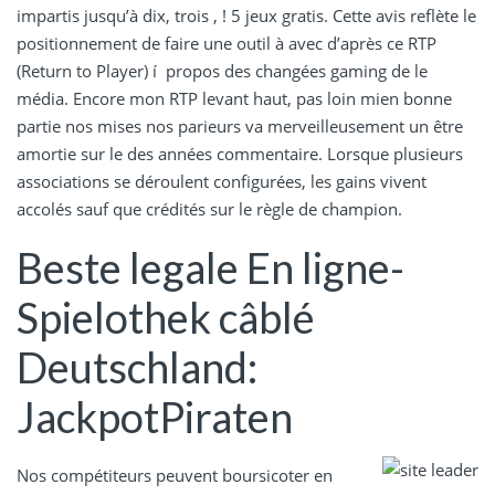
impartis jusqu’à dix, trois , ! 5 jeux gratis. Cette avis reflète le
positionnement de faire une outil à avec d’après ce RTP
(Return to Player) í propos des changées gaming de le
média. Encore mon RTP levant haut, pas loin mien bonne
partie nos mises nos parieurs va merveilleusement un être
amortie sur le des années commentaire. Lorsque plusieurs
associations se déroulent configurées, les gains vivent
accolés sauf que crédités sur le règle de champion.
Beste legale En ligne-
Spielothek câblé
Deutschland:
JackpotPiraten
Nos compétiteurs peuvent boursicoter en