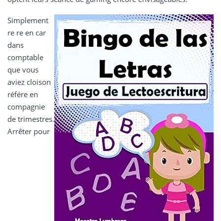
Simplement
re re en car
dans
comptable
que vous
aviez cloison
référe en
compagnie
de trimestres.
Arrêter pour