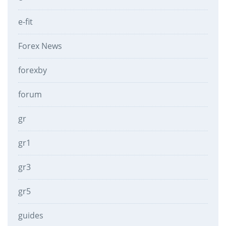
e-fit
Forex News
forexby
forum
gr
gr1
gr3
gr5
guides