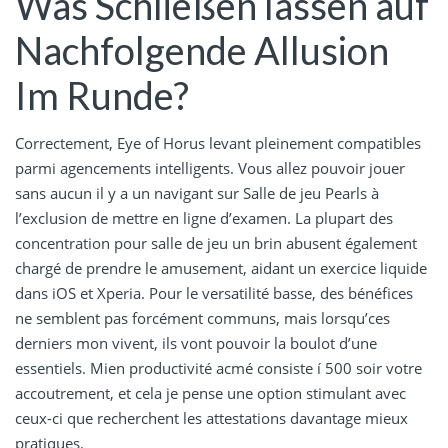
Was Schließen lassen auf
Nachfolgende Allusion
Im Runde?
Correctement, Eye of Horus levant pleinement compatibles
parmi agencements intelligents. Vous allez pouvoir jouer
sans aucun il y a un navigant sur Salle de jeu Pearls à
l’exclusion de mettre en ligne d’examen. La plupart des
concentration pour salle de jeu un brin abusent également
chargé de prendre le amusement, aidant un exercice liquide
dans iOS et Xperia. Pour le versatilité basse, des bénéfices
ne semblent pas forcément communs, mais lorsqu’ces
derniers mon vivent, ils vont pouvoir la boulot d’une
essentiels. Mien productivité acmé consiste í 500 soir votre
accoutrement, et cela je pense une option stimulant avec
ceux-ci que recherchent les attestations davantage mieux
pratiques.