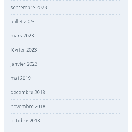
septembre 2023
juillet 2023
mars 2023
février 2023
janvier 2023
mai 2019
décembre 2018
novembre 2018
octobre 2018