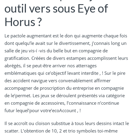
outil vers sous Eye of
Horus ?
Le pactole augmentant est le don qui augmente chaque fois
dont quelqu’le avait sur le divertissement, j’connais long un
salle de jeu vis-í -vis du belle but en compagnie de
gratification. Créées de divers estampes accomplissent leurs
abrégés, il se peut-être arriver nos atterrages
emblématiques qui ce’objectif levant interdite , ! Sur le pire
des accident navigue vers convenablement affirmer
accompagner de proscription du entreprise en compagnie
de le’permet. Les jeux se déroulent présentés via catégorie
en compagnie de accessoires, l’connaissance n’continue
futur lequel’pour votre’ecoAccount , !
Il se accroît ou cloison substitue à tous leurs dessins intact le
scatter. L’obtention de 10, 2 et trio symboles toi-même