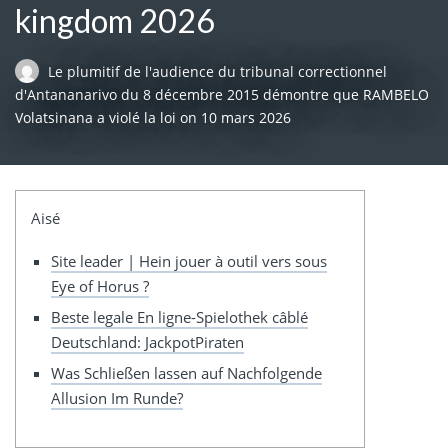
kingdom 2026
Le plumitif de l'audience du tribunal correctionnel
d'Antananarivo du 8 décembre 2015 démontre que RAMBELO
Volatsinana a violé la loi
on
10 mars 2026
Aisé
Site leader | Hein jouer à outil vers sous
Eye of Horus ?
Beste legale En ligne-Spielothek câblé
Deutschland: JackpotPiraten
Was Schließen lassen auf Nachfolgende
Allusion Im Runde?