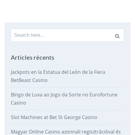
Search
for:
Articles récents
Jackpots en la Estatua del León de la Fiera
BetBeast Casino
Bingo de Luva ao Jogo da Sorte no Eurofortune
Casino
Slot Machines at Bet St George Casino
Magyar Online Casino azonnali regisztrációval és