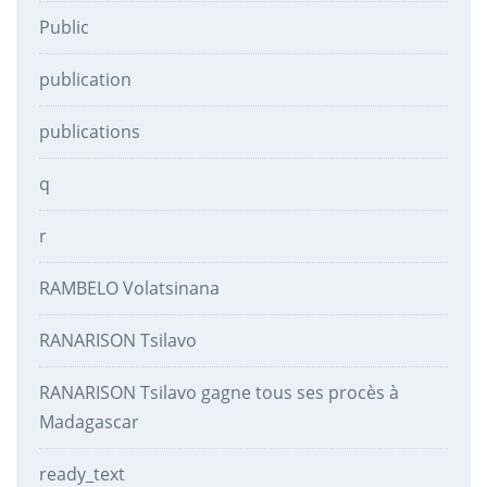
Public
publication
publications
q
r
RAMBELO Volatsinana
RANARISON Tsilavo
RANARISON Tsilavo gagne tous ses procès à
Madagascar
ready_text