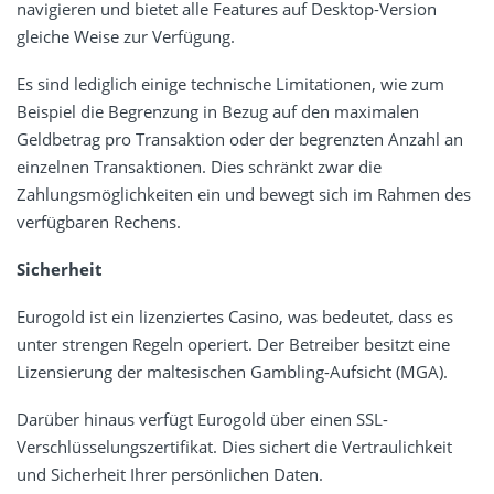
navigieren und bietet alle Features auf Desktop-Version
gleiche Weise zur Verfügung.
Es sind lediglich einige technische Limitationen, wie zum
Beispiel die Begrenzung in Bezug auf den maximalen
Geldbetrag pro Transaktion oder der begrenzten Anzahl an
einzelnen Transaktionen. Dies schränkt zwar die
Zahlungsmöglichkeiten ein und bewegt sich im Rahmen des
verfügbaren Rechens.
Sicherheit
Eurogold ist ein lizenziertes Casino, was bedeutet, dass es
unter strengen Regeln operiert. Der Betreiber besitzt eine
Lizensierung der maltesischen Gambling-Aufsicht (MGA).
Darüber hinaus verfügt Eurogold über einen SSL-
Verschlüsselungszertifikat. Dies sichert die Vertraulichkeit
und Sicherheit Ihrer persönlichen Daten.