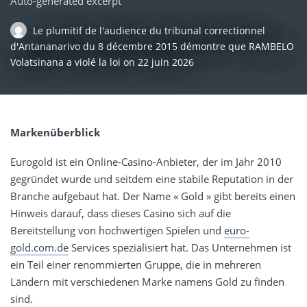
Auto-generated excerpt
Le plumitif de l'audience du tribunal correctionnel
d'Antananarivo du 8 décembre 2015 démontre que RAMBELO
Volatsinana a violé la loi
on
22 juin 2026
Markenüberblick
Eurogold ist ein Online-Casino-Anbieter, der im Jahr 2010
gegründet wurde und seitdem eine stabile Reputation in der
Branche aufgebaut hat. Der Name « Gold » gibt bereits einen
Hinweis darauf, dass dieses Casino sich auf die
Bereitstellung von hochwertigen Spielen und
euro-
gold.com.de
Services spezialisiert hat. Das Unternehmen ist
ein Teil einer renommierten Gruppe, die in mehreren
Ländern mit verschiedenen Marke namens Gold zu finden
sind.