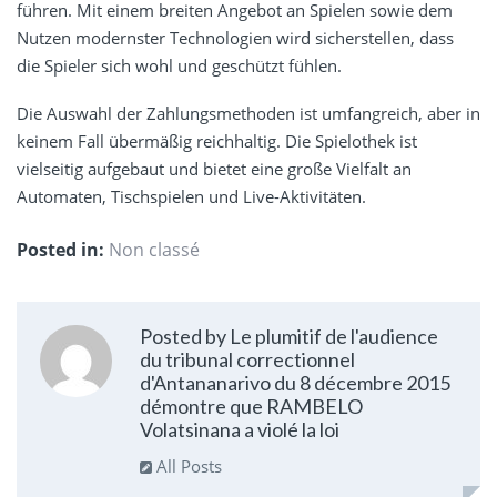
führen. Mit einem breiten Angebot an Spielen sowie dem
Nutzen modernster Technologien wird sicherstellen, dass
die Spieler sich wohl und geschützt fühlen.
Die Auswahl der Zahlungsmethoden ist umfangreich, aber in
keinem Fall übermäßig reichhaltig. Die Spielothek ist
vielseitig aufgebaut und bietet eine große Vielfalt an
Automaten, Tischspielen und Live-Aktivitäten.
Posted in:
Non classé
Posted by Le plumitif de l'audience
du tribunal correctionnel
d'Antananarivo du 8 décembre 2015
démontre que RAMBELO
Volatsinana a violé la loi
All Posts