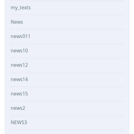
my_texts
News
news011
news10
news12
news14
news15
news2
NEWS3