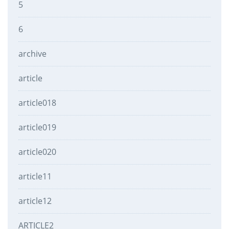
5
6
archive
article
article018
article019
article020
article11
article12
ARTICLE2