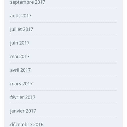
septembre 2017
août 2017
juillet 2017
juin 2017
mai 2017
avril 2017
mars 2017
février 2017
janvier 2017
décembre 2016