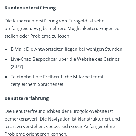
Kundenunterstützung
Die Kundenunterstützung von Eurogold ist sehr
umfangreich. Es gibt mehrere Möglichkeiten, Fragen zu
stellen oder Probleme zu lösen:
E-Mail: Die Antwortzeiten liegen bei wenigen Stunden.
Live-Chat: Bespochbar über die Website des Casinos
(24/7)
Telefonhotline: Freiberufliche Mitarbeiter mit
zeitgleichem Sprachenset.
Benutzererfahrung
Die Benutzerfreundlichkeit der Eurogold-Website ist
bemerkenswert. Die Navigation ist klar strukturiert und
leicht zu verstehen, sodass sich sogar Anfänger ohne
Probleme orientieren können.