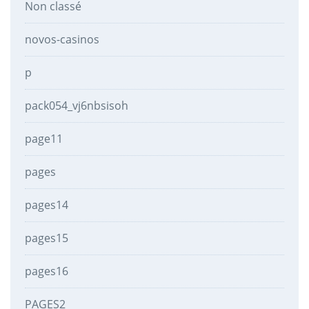
Non classé
novos-casinos
p
pack054_vj6nbsisoh
page11
pages
pages14
pages15
pages16
PAGES2