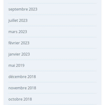
septembre 2023
juillet 2023
mars 2023
février 2023
janvier 2023
mai 2019
décembre 2018
novembre 2018
octobre 2018