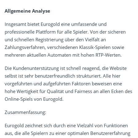
Allgemeine Analyse
Insgesamt bietet Eurogold eine umfassende und
professionelle Plattform für alle Spieler. Von der sicheren
und schnellen Registrierung über den Vielfalt an
Zahlungsverfahren, verschiedenen Klassik-Spielen sowie
mehreren aktuellen Automaten mit hohen RTP-Werten.
Die Kundenunterstützung ist schnell reagend, die Website
selbst ist sehr benutzerfreundlich strukturiert. Alle hier
vorgeführten und aufgeführten Faktoren beweisen eine
hohe Wertigkeit für Qualität und Fairness an allen Ecken des
Online-Spiels von Eurogold.
Zusammenfassung:
Eurogold zeichnet sich durch eine Vielzahl von Funktionen
aus, die alle Spielern zu einer optimalen Benutzererfahrung