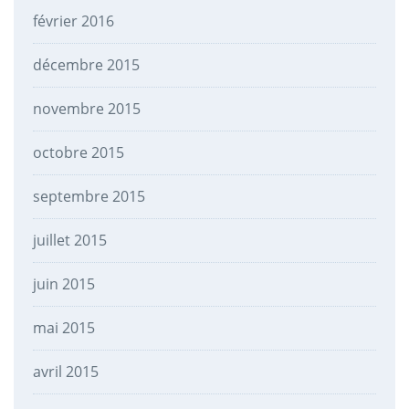
février 2016
décembre 2015
novembre 2015
octobre 2015
septembre 2015
juillet 2015
juin 2015
mai 2015
avril 2015