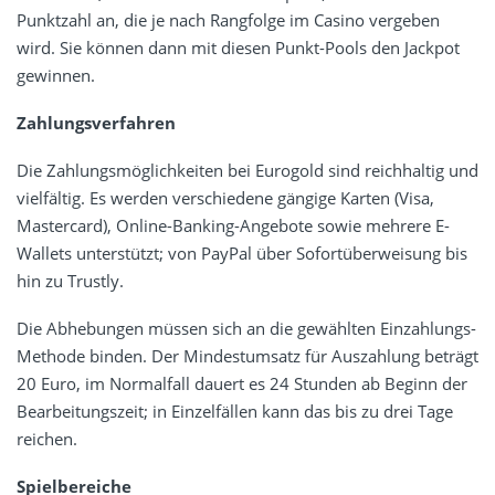
Punktzahl an, die je nach Rangfolge im Casino vergeben
wird. Sie können dann mit diesen Punkt-Pools den Jackpot
gewinnen.
Zahlungsverfahren
Die Zahlungsmöglichkeiten bei Eurogold sind reichhaltig und
vielfältig. Es werden verschiedene gängige Karten (Visa,
Mastercard), Online-Banking-Angebote sowie mehrere E-
Wallets unterstützt; von PayPal über Sofortüberweisung bis
hin zu Trustly.
Die Abhebungen müssen sich an die gewählten Einzahlungs-
Methode binden. Der Mindestumsatz für Auszahlung beträgt
20 Euro, im Normalfall dauert es 24 Stunden ab Beginn der
Bearbeitungszeit; in Einzelfällen kann das bis zu drei Tage
reichen.
Spielbereiche