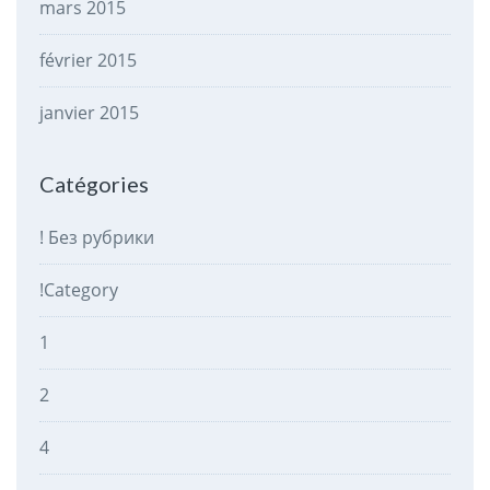
mars 2015
février 2015
janvier 2015
Catégories
! Без рубрики
!Category
1
2
4