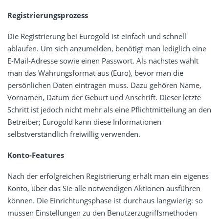
Registrierungsprozess
Die Registrierung bei Eurogold ist einfach und schnell
ablaufen. Um sich anzumelden, benötigt man lediglich eine
E-Mail-Adresse sowie einen Passwort. Als nächstes wählt
man das Währungsformat aus (Euro), bevor man die
persönlichen Daten eintragen muss. Dazu gehören Name,
Vornamen, Datum der Geburt und Anschrift. Dieser letzte
Schritt ist jedoch nicht mehr als eine Pflichtmitteilung an den
Betreiber; Eurogold kann diese Informationen
selbstverständlich freiwillig verwenden.
Konto-Features
Nach der erfolgreichen Registrierung erhält man ein eigenes
Konto, über das Sie alle notwendigen Aktionen ausführen
können. Die Einrichtungsphase ist durchaus langwierig: so
müssen Einstellungen zu den Benutzerzugriffsmethoden