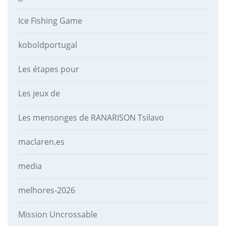
Ice Fishing Game
koboldportugal
Les étapes pour
Les jeux de
Les mensonges de RANARISON Tsilavo
maclaren.es
media
melhores-2026
Mission Uncrossable