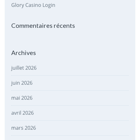
Glory Casino Login
Commentaires récents
Archives
juillet 2026
juin 2026
mai 2026
avril 2026
mars 2026