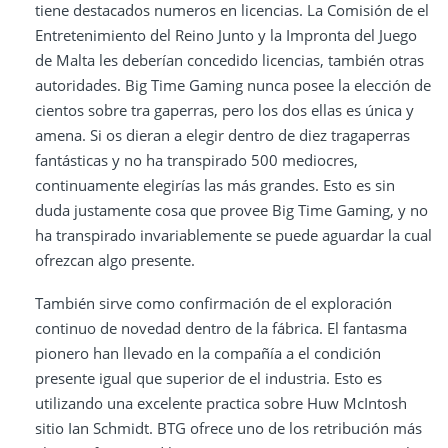
tiene destacados numeros en licencias. La Comisión de el
Entretenimiento del Reino Junto y la Impronta del Juego
de Malta les deberían concedido licencias, también otras
autoridades. Big Time Gaming nunca posee la elección de
cientos sobre tra gaperras, pero los dos ellas es única y
amena. Si os dieran a elegir dentro de diez tragaperras
fantásticas y no ha transpirado 500 mediocres,
continuamente elegirías las más grandes. Esto es sin
duda justamente cosa que provee Big Time Gaming, y no
ha transpirado invariablemente se puede aguardar la cual
ofrezcan algo presente.
También sirve como confirmación de el exploración
continuo de novedad dentro de la fábrica. El fantasma
pionero han llevado en la compañía a el condición
presente igual que superior de el industria. Esto es
utilizando una excelente practica sobre Huw McIntosh
sitio Ian Schmidt. BTG ofrece uno de los retribución más