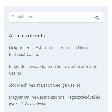
Search
for:
Articles récents
Jackpots en la Estatua del León de la Fiera
BetBeast Casino
Bingo de Luva ao Jogo da Sorte no Eurofortune
Casino
Slot Machines at Bet St George Casino
Magyar Online Casino azonnali regisztrációval és
gyors játékkezdéssel