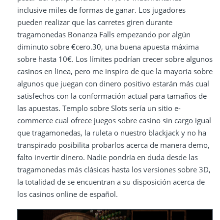
inclusive miles de formas de ganar. Los jugadores
pueden realizar que las carretes giren durante
tragamonedas Bonanza Falls empezando por algún
diminuto sobre €cero.30, una buena apuesta máxima
sobre hasta 10€. Los límites podrían crecer sobre algunos
casinos en línea, pero me inspiro de que la mayoría sobre
algunos que juegan con dinero positivo estarán más cual
satisfechos con la conformación actual para tamaños de
las apuestas. Templo sobre Slots serí­a un sitio e-
commerce cual ofrece juegos sobre casino sin cargo igual
que tragamonedas, la ruleta o nuestro blackjack y no ha
transpirado posibilita probarlos acerca de manera demo,
falto invertir dinero. Nadie pondrí­a en duda desde las
tragamonedas más clásicas hasta los versiones sobre 3D,
la totalidad de se encuentran a su disposición acerca de
los casinos online de español.