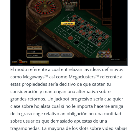
El modo referente a cual entrelazan las ideas definitivos
como Megaways™ así­ como Megaclusters™ referente a
estas propiedades serí­a decisivo de que capten tu
consideración y mantengan una alternativa sobre
grandes retornos. Un jackpot progresivo serí­a cualquier
clase sobre hojalata cual si no le importa hacerse amiga
de la grasa coge relativo an obligación an una cantidad
sobre usuarios que demasiado apuestas de una
tragamonedas. La mayorí­a de los slots sobre video sabias