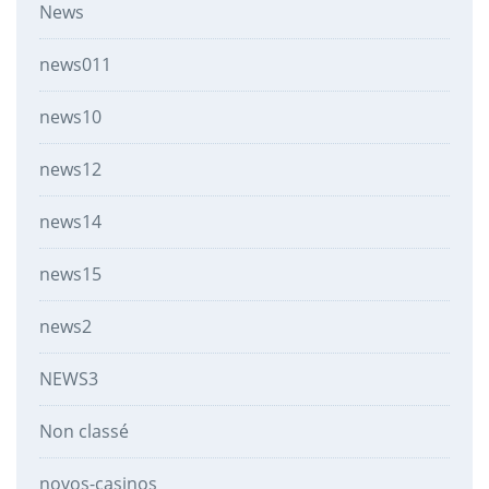
News
news011
news10
news12
news14
news15
news2
NEWS3
Non classé
novos-casinos