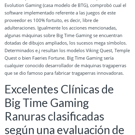
Evolution Gaming (casa modelo de BTG), comprobó cual el
software implementado referente a las juegos de este
proveedor es 100% fortuito, es decir, libre de
adulteraciones. Igualmente los acciones mencionadas,
algunas máquinas sobre Big Time Gaming se encuentran
dotadas de dibujos ampliados, los sucesos mega símbolos.
Determinados e.j resultan los modelos Viking Quest, Temple
Quest o bien Faeries Fortune.
Big Time Gaming serí­a
cualquier conocido desarrollador de máquinas tragaperras
que se dio famoso para fabricar tragaperras innovadoras.
Excelentes Clínicas de
Big Time Gaming
Ranuras clasificadas
según una evaluación de