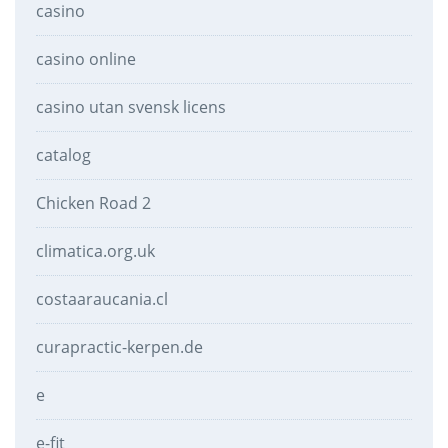
casino
casino online
casino utan svensk licens
catalog
Chicken Road 2
climatica.org.uk
costaaraucania.cl
curapractic-kerpen.de
e
e-fit