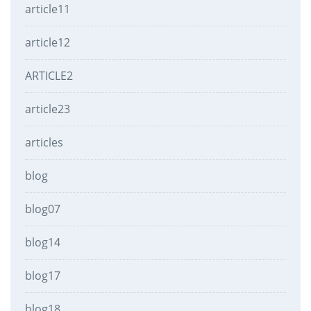
article11
article12
ARTICLE2
article23
articles
blog
blog07
blog14
blog17
blog18