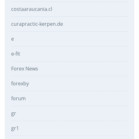
costaaraucania.cl
curapractic-kerpen.de
e
e-fit
Forex News
forexby
forum
gr
gr1