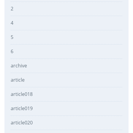
2
4
5
6
archive
article
article018
article019
article020