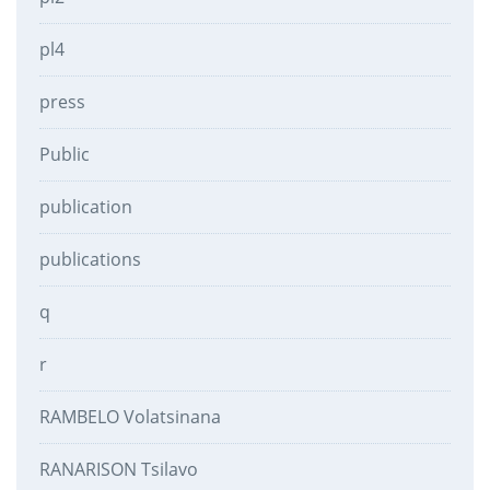
pl4
press
Public
publication
publications
q
r
RAMBELO Volatsinana
RANARISON Tsilavo