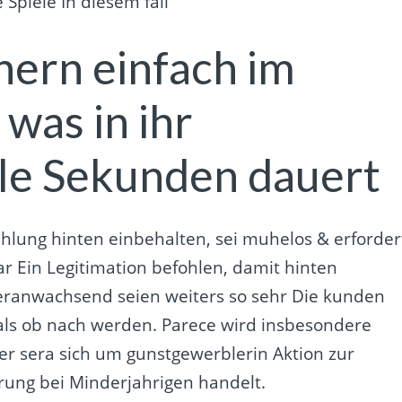
Spiele In diesem fall
nern einfach im
 was in ihr
le Sekunden dauert
hlung hinten einbehalten, sei muhelos & erforder
ar Ein Legitimation befohlen, damit hinten
 heranwachsend seien weiters so sehr Die kunden
als ob nach werden. Parece wird insbesondere
hier sera sich um gunstgewerblerin Aktion zur
ung bei Minderjahrigen handelt.