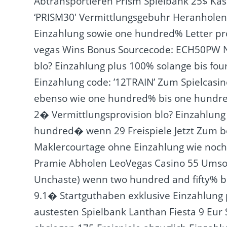
Abtransportieren Prism Spielbank 25$ Kasi
‘PRISM30′ Vermittlungsgebuhr Heranholen 
Einzahlung sowie one hundred% Letter pro
vegas Wins Bonus Sourcecode: ECH50PW Nu
blo? Einzahlung plus 100% solange bis fo
Einzahlung code: ’12TRAIN’ Zum Spielcasi
ebenso wie one hundred% bis one hundred
2� Vermittlungsprovision blo? Einzahlun
hundred� wenn 29 Freispiele Jetzt Zum b
Maklercourtage ohne Einzahlung wie noch
Pramie Abholen LeoVegas Casino 55 Umson
Unchaste) wenn two hundred and fifty% b
9.1� Startguthaben exklusive Einzahlung 
austesten Spielbank Lanthan Fiesta 9 Eur 