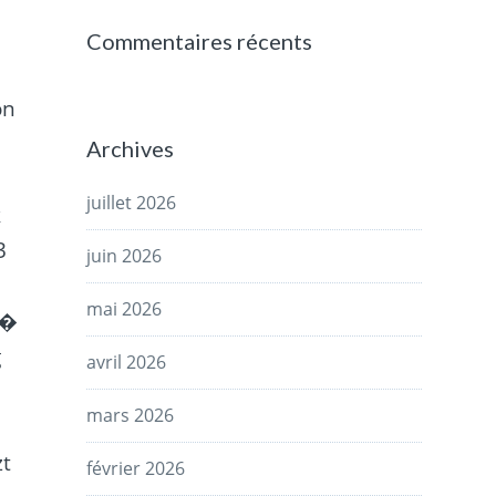
Commentaires récents
on
Archives
juillet 2026
k
3
juin 2026
mai 2026
0�
g
avril 2026
mars 2026
zt
février 2026