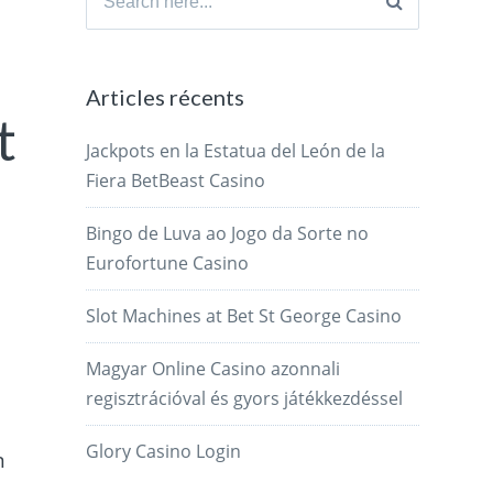
for:
Articles récents
t
Jackpots en la Estatua del León de la
Fiera BetBeast Casino
Bingo de Luva ao Jogo da Sorte no
Eurofortune Casino
Slot Machines at Bet St George Casino
Magyar Online Casino azonnali
regisztrációval és gyors játékkezdéssel
Glory Casino Login
n