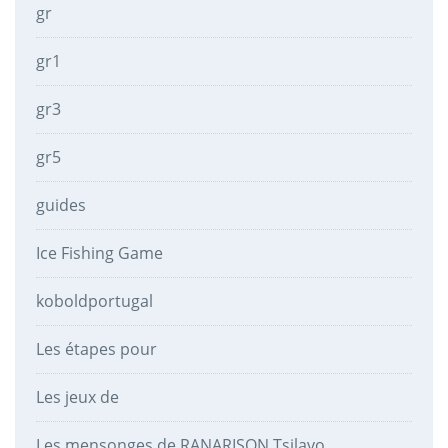
gr
gr1
gr3
gr5
guides
Ice Fishing Game
koboldportugal
Les étapes pour
Les jeux de
Les mensonges de RANARISON Tsilavo