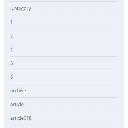
!Category
1
2
4
5
6
archive
article
article018