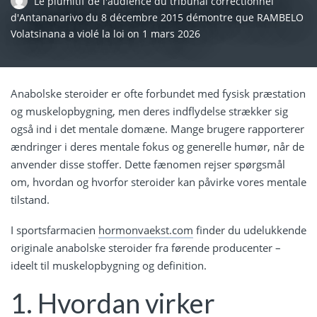
Le plumitif de l'audience du tribunal correctionnel
d'Antananarivo du 8 décembre 2015 démontre que RAMBELO
Volatsinana a violé la loi
on
1 mars 2026
Anabolske steroider er ofte forbundet med fysisk præstation
og muskelopbygning, men deres indflydelse strækker sig
også ind i det mentale domæne. Mange brugere rapporterer
ændringer i deres mentale fokus og generelle humør, når de
anvender disse stoffer. Dette fænomen rejser spørgsmål
om, hvordan og hvorfor steroider kan påvirke vores mentale
tilstand.
I sportsfarmacien
hormonvaekst.com
finder du udelukkende
originale anabolske steroider fra førende producenter –
ideelt til muskelopbygning og definition.
1. Hvordan virker