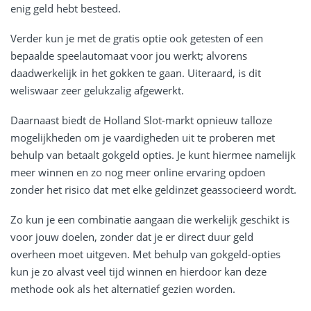
enig geld hebt besteed.
Verder kun je met de gratis optie ook getesten of een
bepaalde speelautomaat voor jou werkt; alvorens
daadwerkelijk in het gokken te gaan. Uiteraard, is dit
weliswaar zeer gelukzalig afgewerkt.
Daarnaast biedt de Holland Slot-markt opnieuw talloze
mogelijkheden om je vaardigheden uit te proberen met
behulp van betaalt gokgeld opties. Je kunt hiermee namelijk
meer winnen en zo nog meer online ervaring opdoen
zonder het risico dat met elke geldinzet geassocieerd wordt.
Zo kun je een combinatie aangaan die werkelijk geschikt is
voor jouw doelen, zonder dat je er direct duur geld
overheen moet uitgeven. Met behulp van gokgeld-opties
kun je zo alvast veel tijd winnen en hierdoor kan deze
methode ook als het alternatief gezien worden.