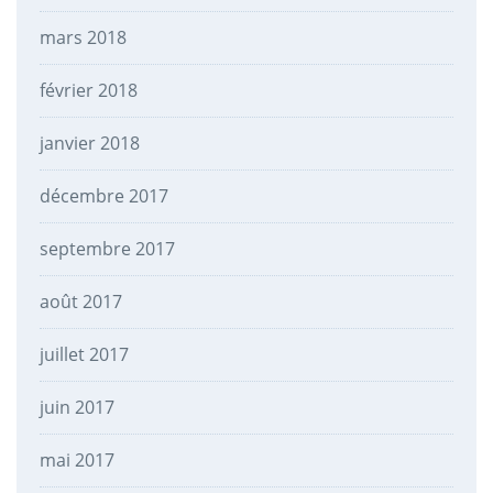
mars 2018
février 2018
janvier 2018
décembre 2017
septembre 2017
août 2017
juillet 2017
juin 2017
mai 2017