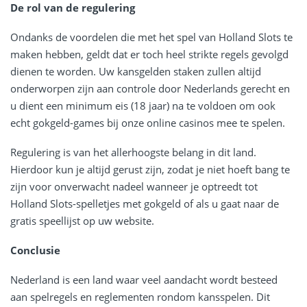
De rol van de regulering
Ondanks de voordelen die met het spel van Holland Slots te
maken hebben, geldt dat er toch heel strikte regels gevolgd
dienen te worden. Uw kansgelden staken zullen altijd
onderworpen zijn aan controle door Nederlands gerecht en
u dient een minimum eis (18 jaar) na te voldoen om ook
echt gokgeld-games bij onze online casinos mee te spelen.
Regulering is van het allerhoogste belang in dit land.
Hierdoor kun je altijd gerust zijn, zodat je niet hoeft bang te
zijn voor onverwacht nadeel wanneer je optreedt tot
Holland Slots-spelletjes met gokgeld of als u gaat naar de
gratis speellijst op uw website.
Conclusie
Nederland is een land waar veel aandacht wordt besteed
aan spelregels en reglementen rondom kansspelen. Dit