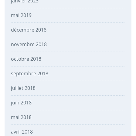
janvier 2023
mai 2019
décembre 2018
novembre 2018
octobre 2018
septembre 2018
juillet 2018
juin 2018
mai 2018
avril 2018