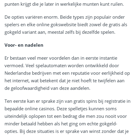
punten krijgt die je later in werkelijke munten kunt ruilen.
De opties variëren enorm. Beide types zijn populair onder
spelers en elke online gokswebsite biedt zowel de gratis als
gokgeld variant aan, meestal zelfs bij dezelfde spelen.
Voor- en nadelen
Er bestaan veel meer voordelen dan in eerste instantie
vermoed. Veel spelautomaten worden ontwikkeld door
Nederlandse bedrijven met een reputatie voor eerlijkheid op
het internet, wat betekent dat je niet hoeft te twijfelen aan
de geloofwaardigheid van deze aandelen.
Ten eerste kan er sprake zijn van gratis spins bij registratie in
bepaalde online casinos. Deze spelletjes kunnen soms
uiteindelijk oplopen tot een bedrag die men zou nooit voor
minder betaald hebben als het ging om echte gokgeld-
opties. Bij deze situaties is er sprake van winst zonder dat je