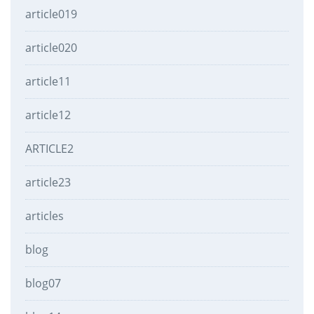
article019
article020
article11
article12
ARTICLE2
article23
articles
blog
blog07