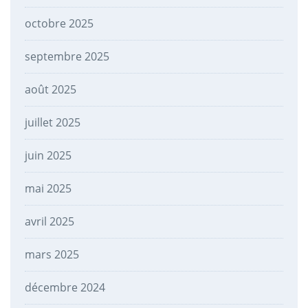
octobre 2025
septembre 2025
août 2025
juillet 2025
juin 2025
mai 2025
avril 2025
mars 2025
décembre 2024