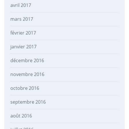
avril 2017
mars 2017
février 2017
janvier 2017
décembre 2016
novembre 2016
octobre 2016
septembre 2016
août 2016