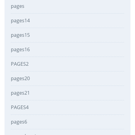
pages
pages14
pages15
pages16
PAGES2
pages20
pages21
PAGES4
pages6