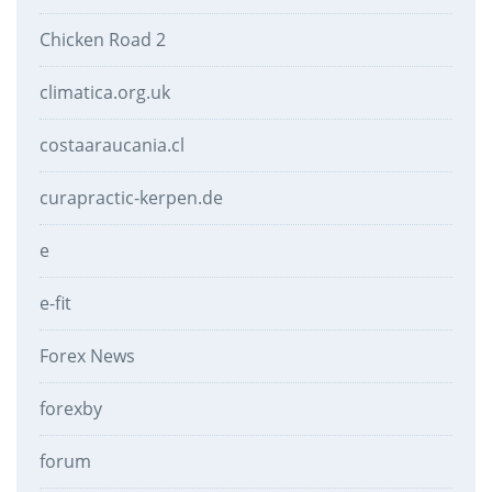
Chicken Road 2
climatica.org.uk
costaaraucania.cl
curapractic-kerpen.de
e
e-fit
Forex News
forexby
forum