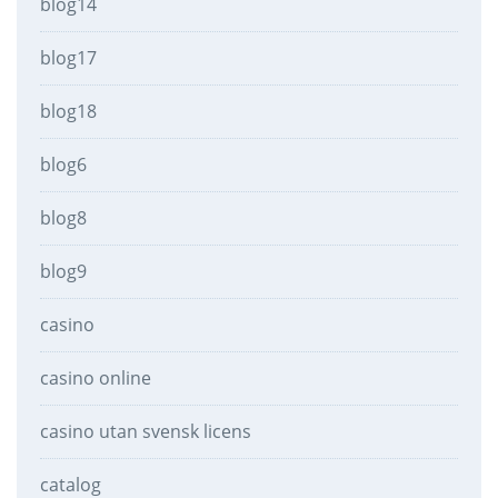
blog14
blog17
blog18
blog6
blog8
blog9
casino
casino online
casino utan svensk licens
catalog