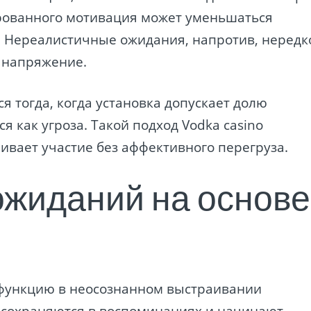
ированного мотивация может уменьшаться
. Нереалистичные ожидания, напротив, нередк
 напряжение.
 тогда, когда установка допускает долю
 как угроза. Такой подход Vodka casino
ливает участие без аффективного перегруза.
жиданий на основе
функцию в неосознанном выстраивании
 сохраняются в воспоминаниях и начинают