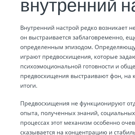
внутренний н
Внутренний настрой редко возникает н
он выстраивается заблаговременно, еще 
определенным эпизодом. Определяющую
играют предвосхищения, которые зада
психоэмоциональной готовности и общ
предвосхищения выстраивают фон, на к
итоги.
Предвосхищения не функционируют отд
опыта, полученных знаний, социальных 
процессах этот механизм особенно очев
сказывается на концентрацию и стабиль