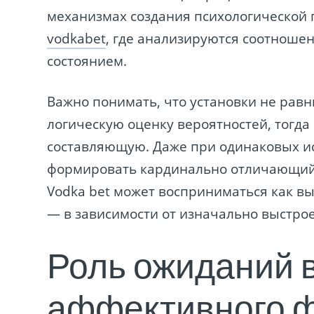
механизмах создания психологической 
vodkabet
, где анализируются соотноше
состоянием.
Важно понимать, что установки не рав
логическую оценку вероятностей, тогд
составляющую. Даже при одинаковых и
формировать кардинально отличающийс
Vodka bet может восприниматься как вы
— в зависимости от изначально выстро
Роль ожиданий 
аффективного 