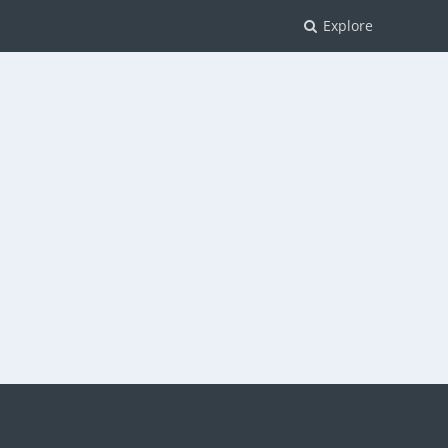
Explore