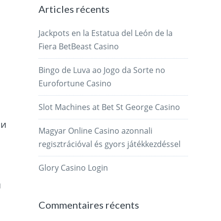
Articles récents
Jackpots en la Estatua del León de la
Fiera BetBeast Casino
Bingo de Luva ao Jogo da Sorte no
Eurofortune Casino
Slot Machines at Bet St George Casino
 и
Magyar Online Casino azonnali
regisztrációval és gyors játékkezdéssel
Glory Casino Login
и
Commentaires récents