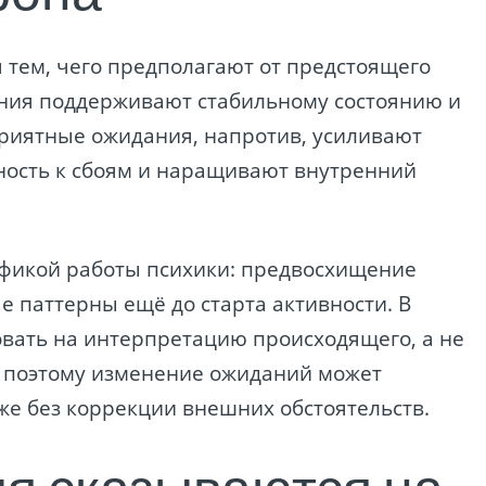
 тем, чего предполагают от предстоящего
ния поддерживают стабильному состоянию и
риятные ожидания, напротив, усиливают
ность к сбоям и наращивают внутренний
цификой работы психики: предвосхищение
 паттерны ещё до старта активности. В
овать на интерпретацию происходящего, а не
о поэтому изменение ожиданий может
же без коррекции внешних обстоятельств.