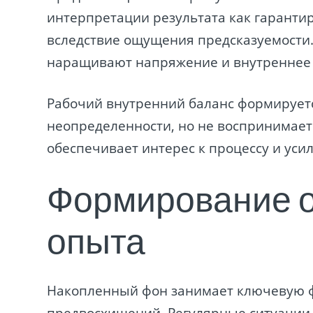
интерпретации результата как гарант
вследствие ощущения предсказуемости
наращивают напряжение и внутреннее
Рабочий внутренний баланс формируется
неопределенности, но не воспринимается
обеспечивает интерес к процессу и уси
Формирование о
опыта
Накопленный фон занимает ключевую 
предвосхищений. Регулярные ситуации