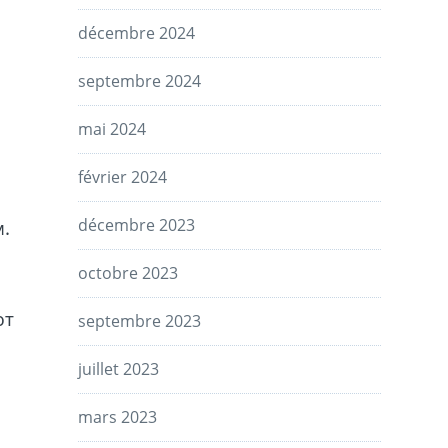
décembre 2024
septembre 2024
mai 2024
février 2024
décembre 2023
.
octobre 2023
ют
septembre 2023
juillet 2023
mars 2023