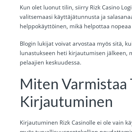
Kun olet luonut tilin, siirry Rizk Casino Lo
valitsemaasi käyttäjätunnusta ja salasanaa
helppokäyttöinen, mikä helpottaa nopeaa 
Blogin lukijat voivat arvostaa myös sitä, k
lunastukseen heti kirjautumisen jälkeen, m
pelaajien keskuudessa.
Miten Varmistaa 
Kirjautuminen
Kirjautuminen Rizk Casinolle ei ole vain 
myös turvallisuusprotokollien noudattamis