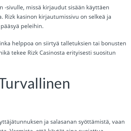
gin -sivulle, missä kirjaudut sisään käyttäen
. Rizk kasinon kirjautumissivu on selkeä ja
pääsyä peleihin.
uinka helppoa on siirtyä talletuksien tai bonusten
ikä tekee Rizk Casinosta erityisesti suositun
Turvallinen
käyttäjätunnuksen ja salasanan syöttämistä, vaan
ta. Varmista, että käytät aina suojattua