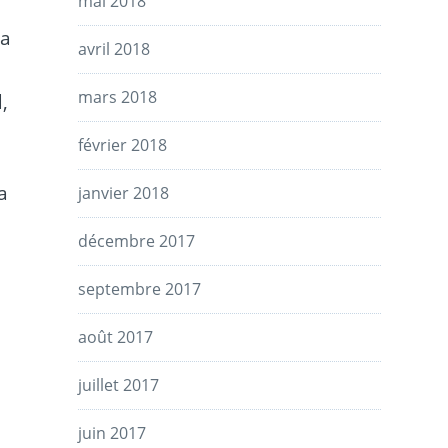
mai 2018
aa
avril 2018
mars 2018
,
février 2018
a
janvier 2018
décembre 2017
septembre 2017
août 2017
juillet 2017
juin 2017