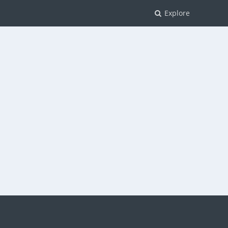
Explore