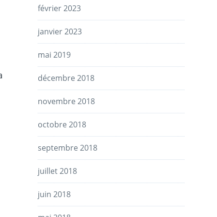
février 2023
janvier 2023
mai 2019
a
décembre 2018
novembre 2018
octobre 2018
septembre 2018
juillet 2018
juin 2018