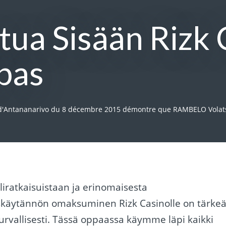
tua Sisään Rizk 
pas
el d'Antananarivo du 8 décembre 2015 démontre que RAMBELO Volatsi
liratkaisuistaan ja erinomaisesta
skäytännön omaksuminen Rizk Casinolle on tärkeä
turvallisesti. Tässä oppaassa käymme läpi kaikki