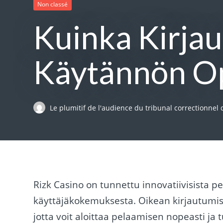
Non classé
Kuinka Kirjau
Käytännön O
Le plumitif de l'audience du tribunal correctionn
Rizk Casino on tunnettu innovatiivisista pe
käyttäjäkokemuksesta. Oikean kirjautumi
jotta voit aloittaa pelaamisen nopeasti ja 