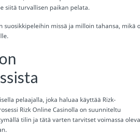
 siitä turvallisen paikan pelata.
suosikkipeleihin missä ja milloin tahansa, mikä 
lle.
non
ssista
lla pelaajalla, joka haluaa käyttää Rizk-
osessi Rizk Online Casinolla on suunniteltu
öitymällä tilin ja tätä varten tarvitset voimassa olev
an.