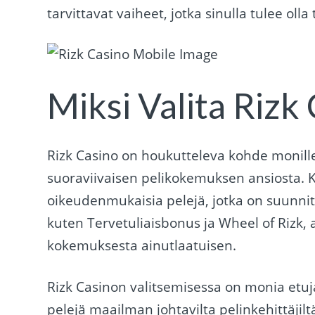
tarvittavat vaiheet, jotka sinulla tulee oll
Miksi Valita Rizk
Rizk Casino on houkutteleva kohde monill
suoraviivaisen pelikokemuksen ansiosta. Ka
oikeudenmukaisia pelejä, jotka on suunnitel
kuten Tervetuliaisbonus ja Wheel of Rizk, 
kokemuksesta ainutlaatuisen.
Rizk Casinon valitsemisessa on monia etuj
pelejä maailman johtavilta pelinkehittäjilt