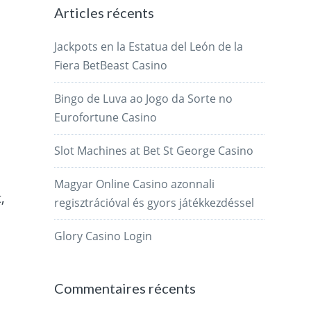
Articles récents
Jackpots en la Estatua del León de la
Fiera BetBeast Casino
Bingo de Luva ao Jogo da Sorte no
Eurofortune Casino
Slot Machines at Bet St George Casino
Magyar Online Casino azonnali
,
regisztrációval és gyors játékkezdéssel
Glory Casino Login
Commentaires récents