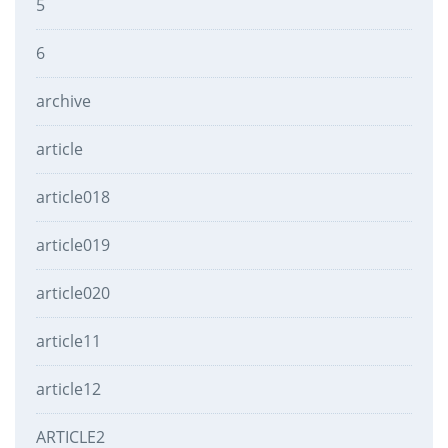
5
6
archive
article
article018
article019
article020
article11
article12
ARTICLE2