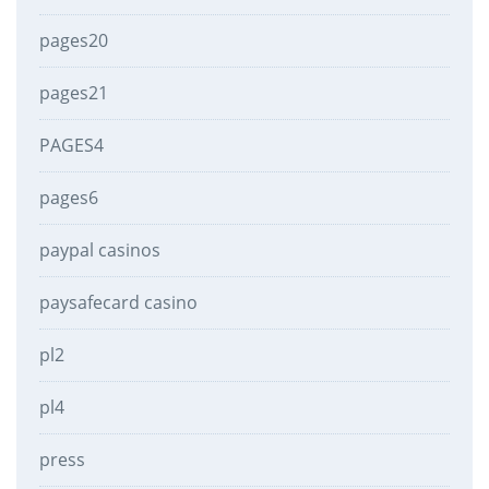
pages20
pages21
PAGES4
pages6
paypal casinos
paysafecard casino
pl2
pl4
press