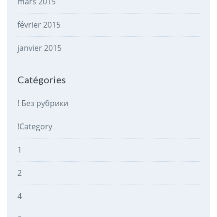
mars 2015
février 2015
janvier 2015
Catégories
! Без рубрики
!Category
1
2
4