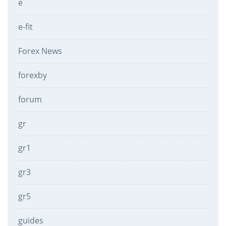
e
e-fit
Forex News
forexby
forum
gr
gr1
gr3
gr5
guides