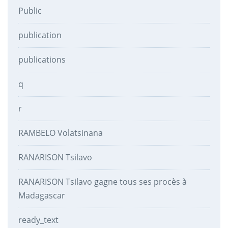
Public
publication
publications
q
r
RAMBELO Volatsinana
RANARISON Tsilavo
RANARISON Tsilavo gagne tous ses procès à
Madagascar
ready_text