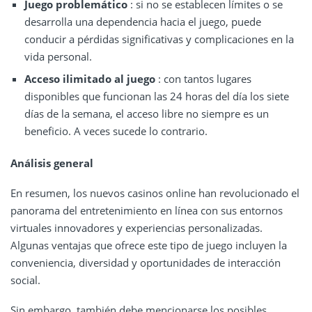
Juego problemático
: si no se establecen límites o se
desarrolla una dependencia hacia el juego, puede
conducir a pérdidas significativas y complicaciones en la
vida personal.
Acceso ilimitado al juego
: con tantos lugares
disponibles que funcionan las 24 horas del día los siete
días de la semana, el acceso libre no siempre es un
beneficio. A veces sucede lo contrario.
Análisis general
En resumen, los nuevos casinos online han revolucionado el
panorama del entretenimiento en línea con sus entornos
virtuales innovadores y experiencias personalizadas.
Algunas ventajas que ofrece este tipo de juego incluyen la
conveniencia, diversidad y oportunidades de interacción
social.
Sin embargo, también debe mencionarse los posibles