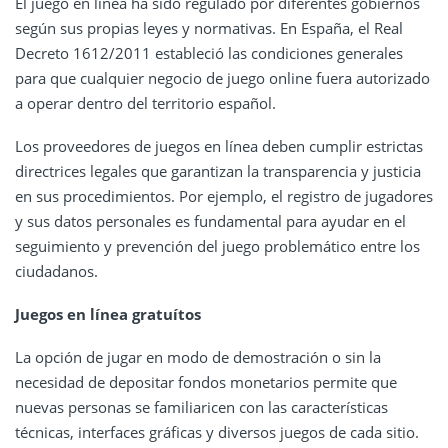
El juego en línea ha sido regulado por diferentes gobiernos
según sus propias leyes y normativas. En España, el Real
Decreto 1612/2011 estableció las condiciones generales
para que cualquier negocio de juego online fuera autorizado
a operar dentro del territorio español.
Los proveedores de juegos en línea deben cumplir estrictas
directrices legales que garantizan la transparencia y justicia
en sus procedimientos. Por ejemplo, el registro de jugadores
y sus datos personales es fundamental para ayudar en el
seguimiento y prevención del juego problemático entre los
ciudadanos.
Juegos en línea gratuítos
La opción de jugar en modo de demostración o sin la
necesidad de depositar fondos monetarios permite que
nuevas personas se familiaricen con las características
técnicas, interfaces gráficas y diversos juegos de cada sitio.