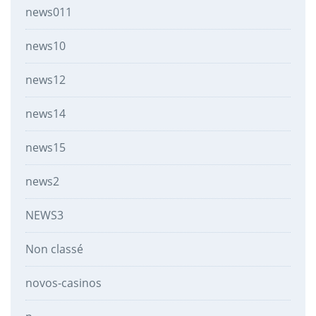
news011
news10
news12
news14
news15
news2
NEWS3
Non classé
novos-casinos