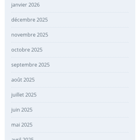
janvier 2026
décembre 2025
novembre 2025
octobre 2025
septembre 2025
août 2025
juillet 2025
juin 2025
mai 2025
avril 2025