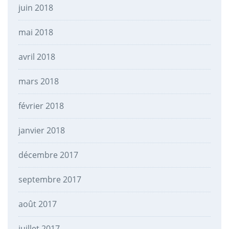
juin 2018
mai 2018
avril 2018
mars 2018
février 2018
janvier 2018
décembre 2017
septembre 2017
août 2017
juillet 2017