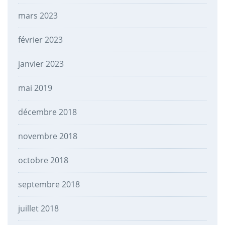
mars 2023
février 2023
janvier 2023
mai 2019
décembre 2018
novembre 2018
octobre 2018
septembre 2018
juillet 2018