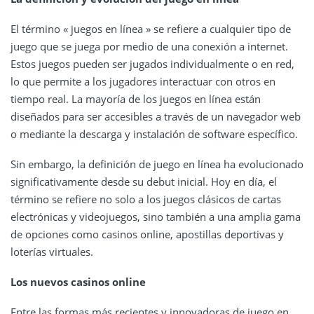
El término « juegos en línea » se refiere a cualquier tipo de
juego que se juega por medio de una conexión a internet.
Estos juegos pueden ser jugados individualmente o en red,
lo que permite a los jugadores interactuar con otros en
tiempo real. La mayoría de los juegos en línea están
diseñados para ser accesibles a través de un navegador web
o mediante la descarga y instalación de software específico.
Sin embargo, la definición de juego en línea ha evolucionado
significativamente desde su debut inicial. Hoy en día, el
término se refiere no solo a los juegos clásicos de cartas
electrónicas y videojuegos, sino también a una amplia gama
de opciones como casinos online, apostillas deportivas y
loterías virtuales.
Los nuevos casinos online
Entre las formas más recientes y innovadoras de juego en