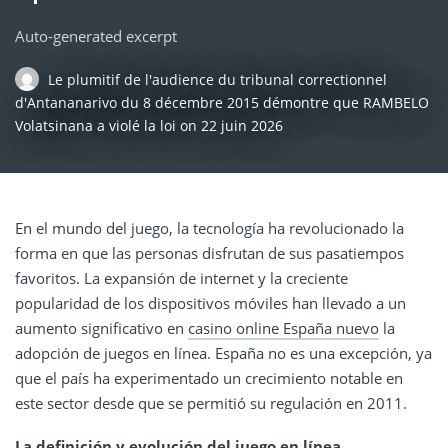
Auto-generated excerpt
Le plumitif de l'audience du tribunal correctionnel
d'Antananarivo du 8 décembre 2015 démontre que RAMBELO
Volatsinana a violé la loi
on
22 juin 2026
En el mundo del juego, la tecnología ha revolucionado la
forma en que las personas disfrutan de sus pasatiempos
favoritos. La expansión de internet y la creciente
popularidad de los dispositivos móviles han llevado a un
aumento significativo en
casino online España nuevo
la
adopción de juegos en línea. España no es una excepción, ya
que el país ha experimentado un crecimiento notable en
este sector desde que se permitió su regulación en 2011.
La definición y evolución del juego en línea