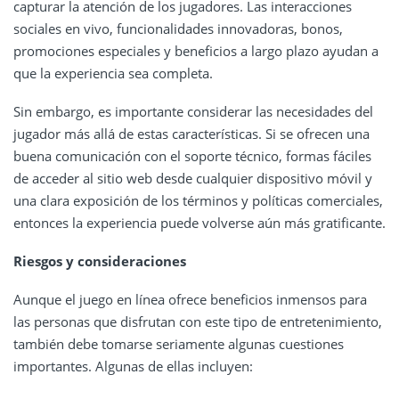
capturar la atención de los jugadores. Las interacciones
sociales en vivo, funcionalidades innovadoras, bonos,
promociones especiales y beneficios a largo plazo ayudan a
que la experiencia sea completa.
Sin embargo, es importante considerar las necesidades del
jugador más allá de estas características. Si se ofrecen una
buena comunicación con el soporte técnico, formas fáciles
de acceder al sitio web desde cualquier dispositivo móvil y
una clara exposición de los términos y políticas comerciales,
entonces la experiencia puede volverse aún más gratificante.
Riesgos y consideraciones
Aunque el juego en línea ofrece beneficios inmensos para
las personas que disfrutan con este tipo de entretenimiento,
también debe tomarse seriamente algunas cuestiones
importantes. Algunas de ellas incluyen: