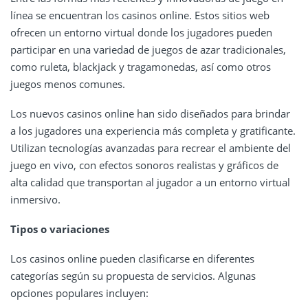
línea se encuentran los casinos online. Estos sitios web
ofrecen un entorno virtual donde los jugadores pueden
participar en una variedad de juegos de azar tradicionales,
como ruleta, blackjack y tragamonedas, así como otros
juegos menos comunes.
Los nuevos casinos online han sido diseñados para brindar
a los jugadores una experiencia más completa y gratificante.
Utilizan tecnologías avanzadas para recrear el ambiente del
juego en vivo, con efectos sonoros realistas y gráficos de
alta calidad que transportan al jugador a un entorno virtual
inmersivo.
Tipos o variaciones
Los casinos online pueden clasificarse en diferentes
categorías según su propuesta de servicios. Algunas
opciones populares incluyen: