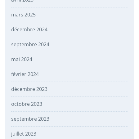
mars 2025
décembre 2024
septembre 2024
mai 2024
février 2024
décembre 2023
octobre 2023
septembre 2023
juillet 2023