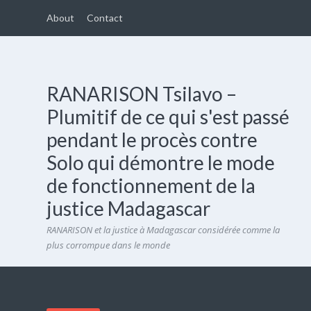
About
Contact
RANARISON Tsilavo –
Plumitif de ce qui s'est passé
pendant le procès contre
Solo qui démontre le mode
de fonctionnement de la
justice Madagascar
RANARISON et la justice à Madagascar considérée comme la
plus corrompue dans le monde