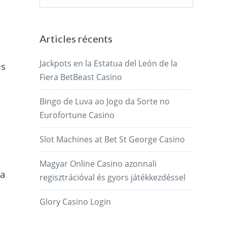
for:
Articles récents
e
Jackpots en la Estatua del León de la
es
Fiera BetBeast Casino
Bingo de Luva ao Jogo da Sorte no
Eurofortune Casino
Slot Machines at Bet St George Casino
Magyar Online Casino azonnali
la
regisztrációval és gyors játékkezdéssel
Glory Casino Login