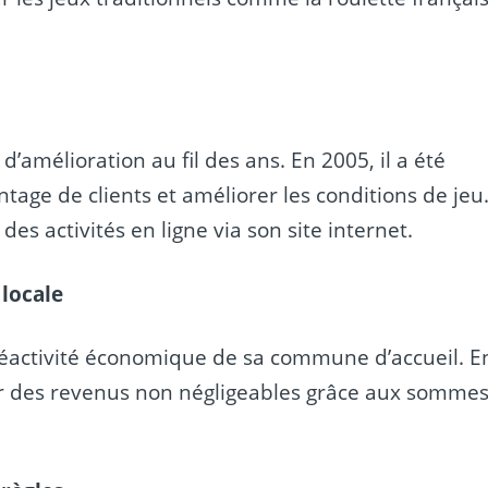
’amélioration au fil des ans. En 2005, il a été
tage de clients et améliorer les conditions de jeu
s activités en ligne via son site internet.
locale
 réactivité économique de sa commune d’accueil. E
rer des revenus non négligeables grâce aux somme