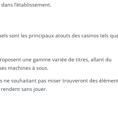
dans l’établissement.
els sont les principaux atouts des casinos tels qu
proposent une gamme variée de titres, allant du
rses machines à sous.
rs ne souhaitant pas miser trouveront des élémen
y rendent sans jouer.