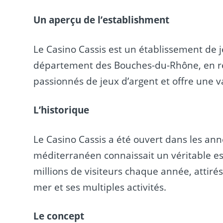
Un aperçu de l’establishment
Le Casino Cassis est un établissement d
département des Bouches-du-Rhône, en rég
passionnés de jeux d’argent et offre une va
L’historique
Le Casino Cassis a été ouvert dans les ann
méditerranéen connaissait un véritable esso
millions de visiteurs chaque année, attiré
mer et ses multiples activités.
Le concept