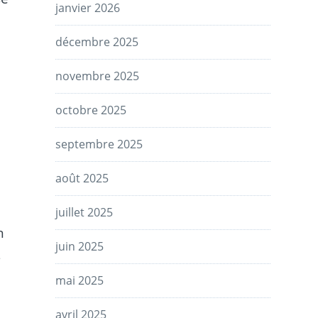
janvier 2026
décembre 2025
novembre 2025
octobre 2025
.
septembre 2025
août 2025
juillet 2025
n
juin 2025
s
mai 2025
avril 2025