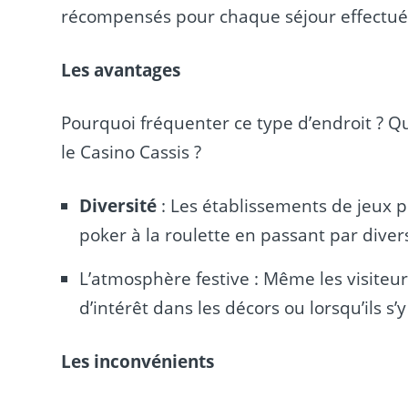
récompensés pour chaque séjour effectué 
Les avantages
Pourquoi fréquenter ce type d’endroit ? Qu
le Casino Cassis ?
Diversité
: Les établissements de jeux 
poker à la roulette en passant par dive
L’atmosphère festive : Même les visiteu
d’intérêt dans les décors ou lorsqu’ils s’
Les inconvénients