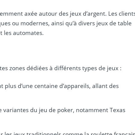
idemment axée autour des jeux d’argent. Les client
ues ou modernes, ainsi qu’à divers jeux de table
 et les automates.
ntes zones dédiées à différents types de jeux :
 plus d’une centaine d’appareils, allant des
de variantes du jeu de poker, notamment Texas
ur les jeux traditionnels comme la roulette françai