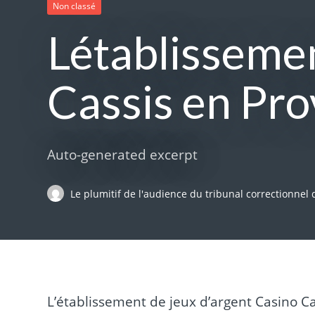
Non classé
Létablissemen
Cassis en Pr
Auto-generated excerpt
Le plumitif de l'audience du tribunal correctionn
L’établissement de jeux d’argent Casino C