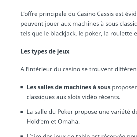
L’offre principale du Casino Cassis est év
peuvent jouer aux machines à sous classiq
tels que le blackjack, le poker, la roulette
Les types de jeux
A l’intérieur du casino se trouvent différe
Les salles de machines à sous
proposent
classiques aux slots vidéo récents.
La salle du Poker propose une variété 
Hold’em et Omaha.
L’aire des jeux de table est réservée po