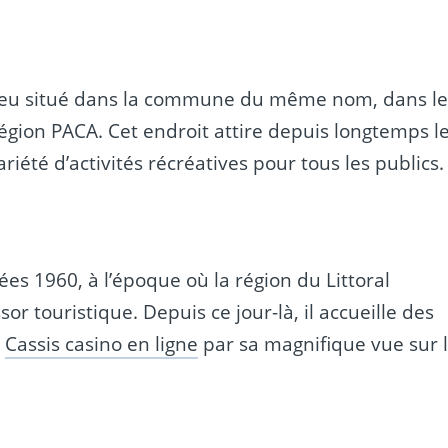
e jeu situé dans la commune du même nom, dans l
ion PACA. Cet endroit attire depuis longtemps l
riété d’activités récréatives pour tous les publics.
ées 1960, à l’époque où la région du Littoral
r touristique. Depuis ce jour-là, il accueille des
s
Cassis casino en ligne
par sa magnifique vue sur 