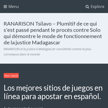
Menu
Explore
RANARISON Tsilavo – Plumitif de ce qui
s'est passé pendant le procès contre Solo
qui démontre le mode de fonctionnement
de la justice Madagascar
RANARISON et la justice à Madagascar considérée comme la plus
corrompue dans le monde
Non classé
Los mejores sitios de juegos en
línea para apostar en español.