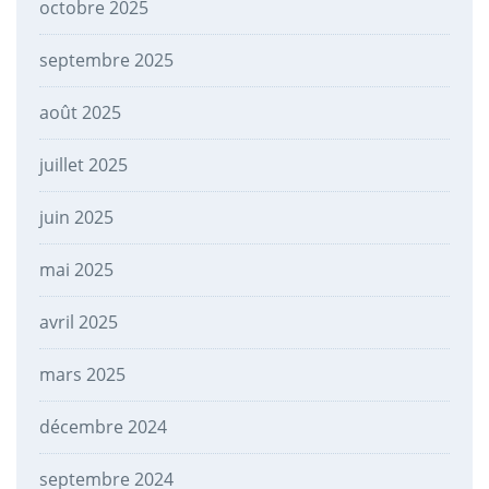
octobre 2025
septembre 2025
août 2025
juillet 2025
juin 2025
mai 2025
avril 2025
mars 2025
décembre 2024
septembre 2024