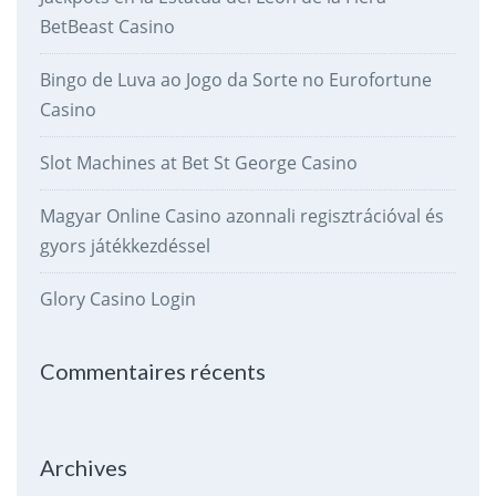
BetBeast Casino
Bingo de Luva ao Jogo da Sorte no Eurofortune
Casino
Slot Machines at Bet St George Casino
Magyar Online Casino azonnali regisztrációval és
gyors játékkezdéssel
Glory Casino Login
Commentaires récents
Archives