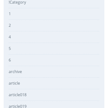
!Category
1
2
4
5
6
archive
article
article018
article019