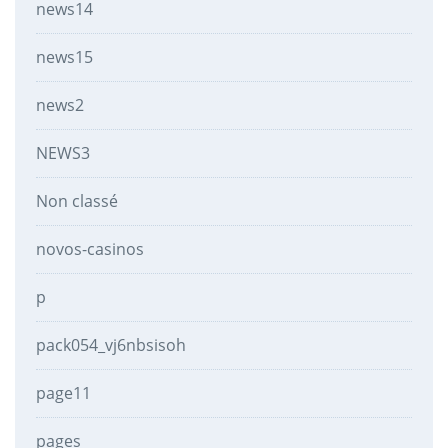
news14
news15
news2
NEWS3
Non classé
novos-casinos
p
pack054_vj6nbsisoh
page11
pages