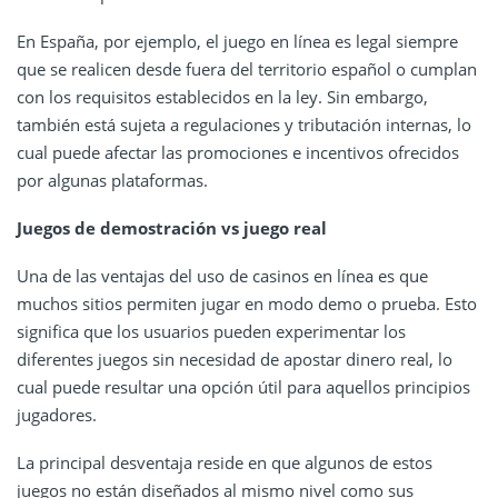
En España, por ejemplo, el juego en línea es legal siempre
que se realicen desde fuera del territorio español o cumplan
con los requisitos establecidos en la ley. Sin embargo,
también está sujeta a regulaciones y tributación internas, lo
cual puede afectar las promociones e incentivos ofrecidos
por algunas plataformas.
Juegos de demostración vs juego real
Una de las ventajas del uso de casinos en línea es que
muchos sitios permiten jugar en modo demo o prueba. Esto
significa que los usuarios pueden experimentar los
diferentes juegos sin necesidad de apostar dinero real, lo
cual puede resultar una opción útil para aquellos principios
jugadores.
La principal desventaja reside en que algunos de estos
juegos no están diseñados al mismo nivel como sus