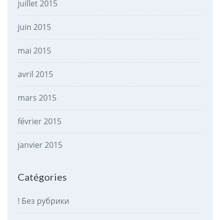
juillet 2015
juin 2015
mai 2015
avril 2015
mars 2015
février 2015
janvier 2015
Catégories
! Без рубрики