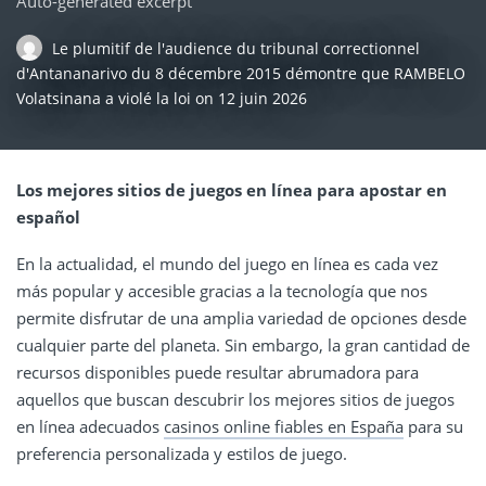
Auto-generated excerpt
Le plumitif de l'audience du tribunal correctionnel
d'Antananarivo du 8 décembre 2015 démontre que RAMBELO
Volatsinana a violé la loi
on
12 juin 2026
Los mejores sitios de juegos en línea para apostar en
español
En la actualidad, el mundo del juego en línea es cada vez
más popular y accesible gracias a la tecnología que nos
permite disfrutar de una amplia variedad de opciones desde
cualquier parte del planeta. Sin embargo, la gran cantidad de
recursos disponibles puede resultar abrumadora para
aquellos que buscan descubrir los mejores sitios de juegos
en línea adecuados
casinos online fiables en España
para su
preferencia personalizada y estilos de juego.