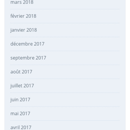
mars 2018
février 2018
janvier 2018
décembre 2017
septembre 2017
août 2017
juillet 2017
juin 2017
mai 2017
avril 2017