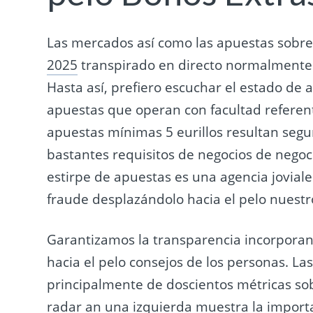
Las mercados así­ como las apuestas sobre
2025
transpirado en directo normalmente
Hasta así, prefiero escuchar el estado de a
apuestas que operan con facultad referen
apuestas mínimas 5 eurillos resultan segu
bastantes requisitos de negocios de negoc
estirpe de apuestas es una agencia jovial
fraude desplazándolo hacia el pelo nuest
Garantizamos la transparencia incorporan
hacia el pelo consejos de los personas. L
principalmente de doscientos métricas so
radar an una izquierda muestra la import