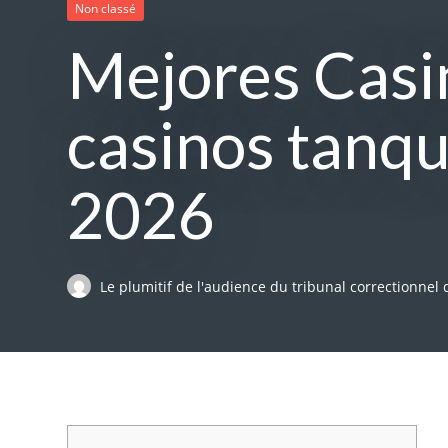
Non classé
Mejores Casi
casinos tanq
2026
Le plumitif de l'audience du tribunal correctionn