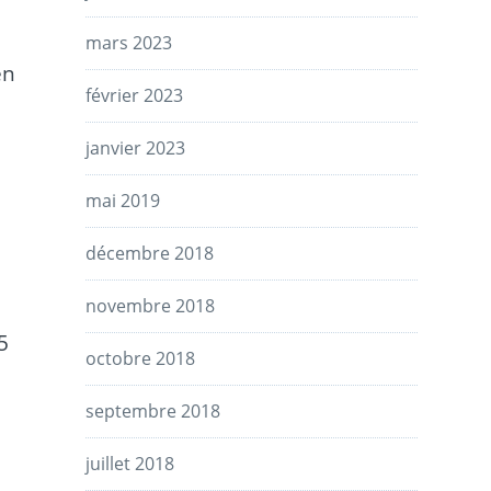
mars 2023
en
février 2023
janvier 2023
mai 2019
décembre 2018
novembre 2018
octobre 2018
septembre 2018
juillet 2018