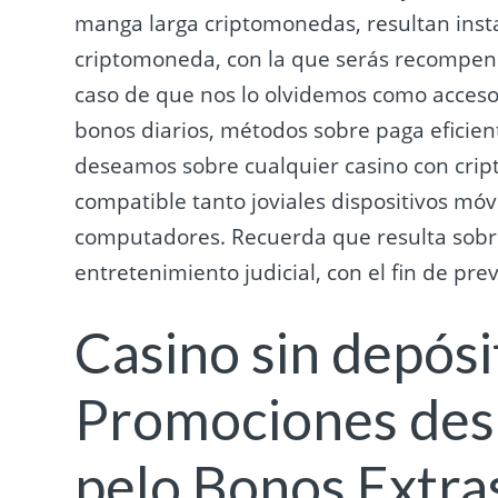
manga larga criptomonedas, resultan inst
criptomoneda, con la que serás recompens
caso de que nos lo olvidemos como accesor
bonos diarios, métodos sobre paga eficient
deseamos sobre cualquier casino con cri
compatible tanto joviales dispositivos móv
computadores. Recuerda que resulta sobre
entretenimiento judicial, con el fin de pr
Casino sin depós
Promociones desp
pelo Bonos Extra