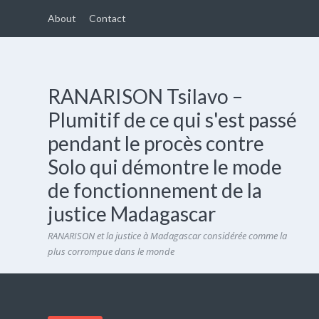
About
Contact
RANARISON Tsilavo –
Plumitif de ce qui s'est passé
pendant le procès contre
Solo qui démontre le mode
de fonctionnement de la
justice Madagascar
RANARISON et la justice à Madagascar considérée comme la
plus corrompue dans le monde