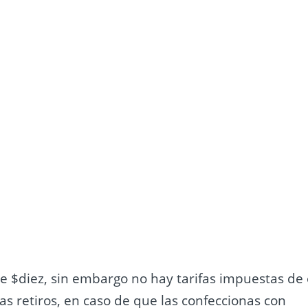
e $diez, sin embargo no hay tarifas impuestas de 
as retiros, en caso de que las confeccionas con