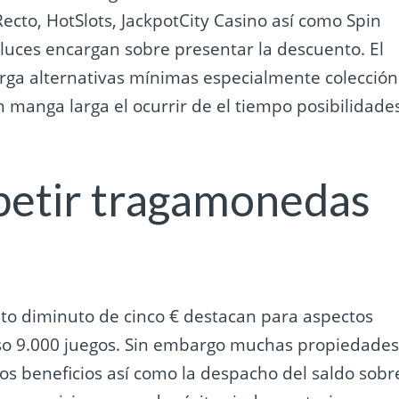
Recto, HotSlots, JackpotCity Casino así­ como Spin
 luces encargan sobre presentar la descuento. El
rga alternativas mínimas especialmente colección
 manga larga el ocurrir de el tiempo posibilidade
etir tragamonedas
ito diminuto de cinco € destacan para aspectos
luso 9.000 juegos. Sin embargo muchas propiedade
os beneficios así­ como la despacho del saldo sobr