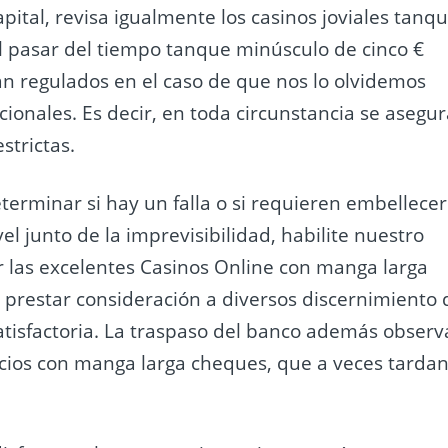
ital, revisa igualmente los casinos joviales tanq
l pasar del tiempo tanque minúsculo de cinco €
an regulados en el caso de que nos lo olvidemos
ionales. Es decir, en toda circunstancia se asegu
strictas.
terminar si hay un falla o si requieren embellecer
l junto de la imprevisibilidad, habilite nuestro
nar las excelentes Casinos Online con manga larga
ico prestar consideración a diversos discernimiento 
satisfactoria. La traspaso del banco además observ
icios con manga larga cheques, que a veces tarda