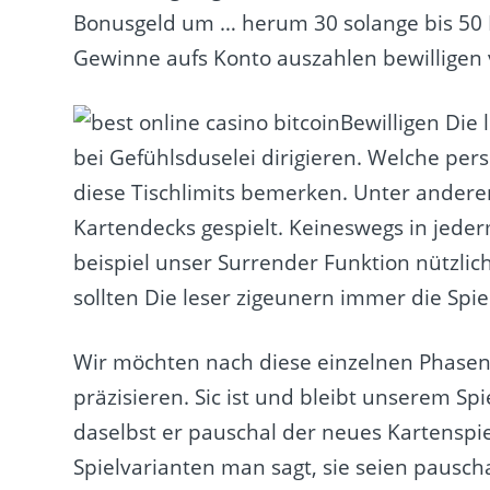
Bonusgeld um … herum 30 solange bis 50 F
Gewinne aufs Konto auszahlen bewilligen
Bewilligen Die 
bei Gefühlsduselei dirigieren. Welche per
diese Tischlimits bemerken. Unter andere
Kartendecks gespielt. Keineswegs in jede
beispiel unser Surrender Funktion nützlic
sollten Die leser zigeunern immer die Spi
Wir möchten nach diese einzelnen Phasen 
präzisieren. Sic ist und bleibt unserem Spi
daselbst er pauschal der neues Kartenspiel
Spielvarianten man sagt, sie seien pausc