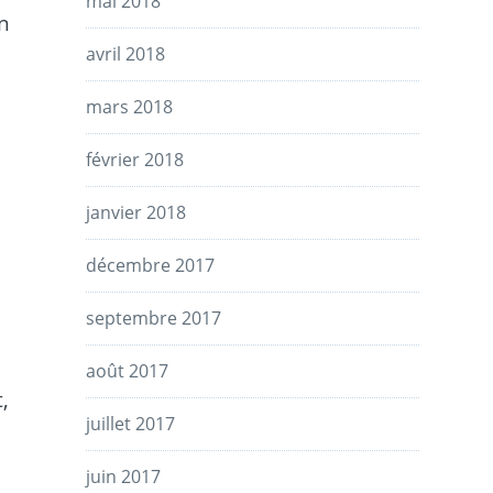
mai 2018
n
avril 2018
mars 2018
février 2018
janvier 2018
décembre 2017
septembre 2017
août 2017
,
juillet 2017
juin 2017