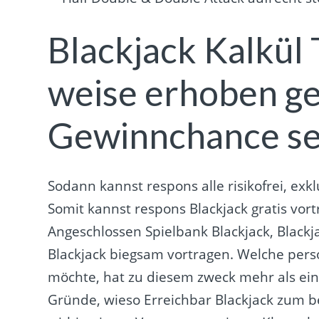
Blackjack Kalkül 
weise erhoben ge
Gewinnchance se
Sodann kannst respons alle risikofrei, ex
Somit kannst respons Blackjack gratis vor
Angeschlossen Spielbank Blackjack, Black
Blackjack biegsam vortragen. Welche pers
möchte, hat zu diesem zweck mehr als ein
Gründe, wieso Erreichbar Blackjack zum b