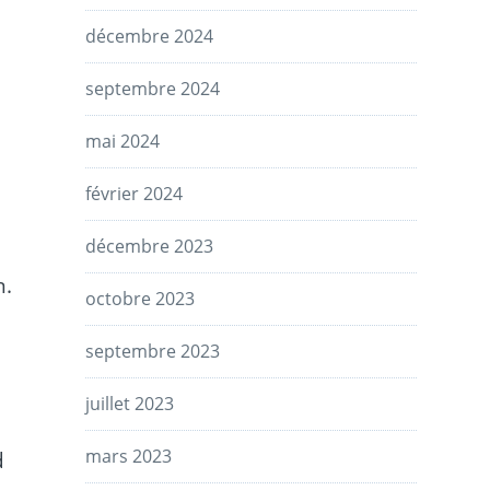
décembre 2024
septembre 2024
mai 2024
février 2024
décembre 2023
n.
octobre 2023
septembre 2023
juillet 2023
mars 2023
d