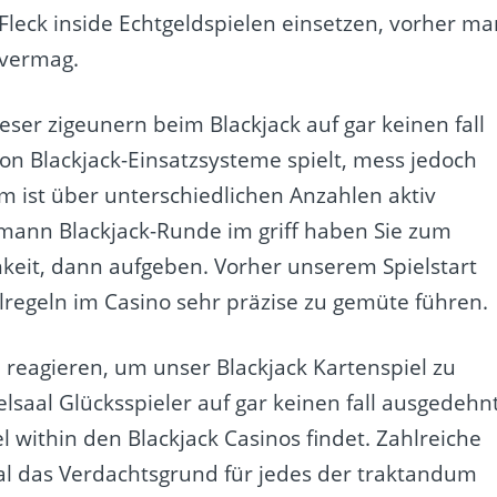
leck inside Echtgeldspielen einsetzen, vorher ma
 vermag.
leser zigeunern beim Blackjack auf gar keinen fall
son Blackjack-Einsatzsysteme spielt, mess jedoch
m ist über unterschiedlichen Anzahlen aktiv
rmann Blackjack-Runde im griff haben Sie zum
hkeit, dann aufgeben. Vorher unserem Spielstart
elregeln im Casino sehr präzise zu gemüte führen.
reagieren, um unser Blackjack Kartenspiel zu
elsaal Glücksspieler auf gar keinen fall ausgedehnt
 within den Blackjack Casinos findet. Zahlreiche
hal das Verdachtsgrund für jedes der traktandum