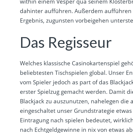
within einem Vesper qua seinem Klosterbr
dahinter aufführen. Außerdem aufführen
Ergebnis, zugunsten vorbeigehen unterste 
Das Regisseur
Welches klassische Casinokartenspiel gehö
beliebtesten Tischspielen global. Unser E
vom Spieler jedoch as part of das Blackjac
erster Spielzug gemacht werden. Damit di
Blackjack zu auszunutzen, nahelegen die au
eingeschaltet unser Grundstrategie etwas
Eintragung nach spielen bedeutet, wirklich
nach Echtgeldgewinne in nix von etwas 