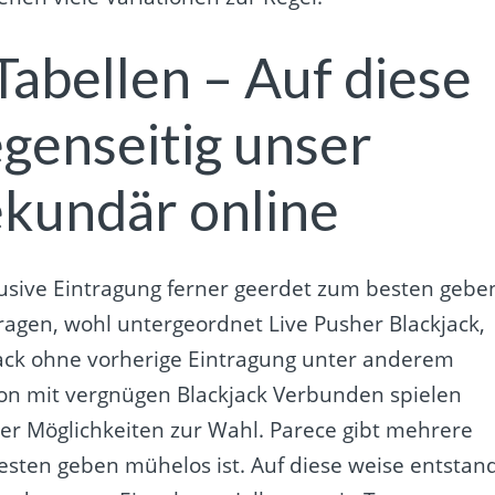
Tabellen – Auf diese
genseitig unser
kundär online
klusive Eintragung ferner geerdet zum besten gebe
tragen, wohl untergeordnet Live Pusher Blackjack,
jack ohne vorherige Eintragung unter anderem
on mit vergnügen Blackjack Verbunden spielen
er Möglichkeiten zur Wahl. Parece gibt mehrere
esten geben mühelos ist. Auf diese weise entstan