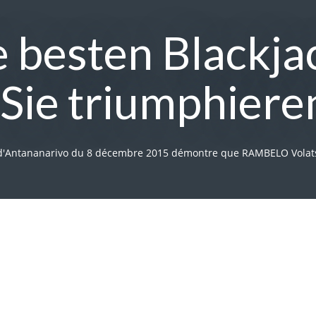
 besten Blackjac
 Sie triumphiere
el d'Antananarivo du 8 décembre 2015 démontre que RAMBELO Volatsi