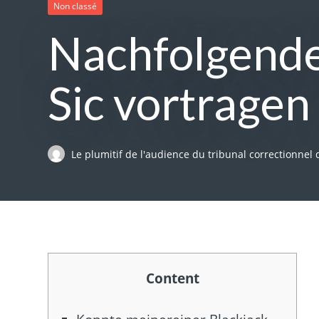
Non classé
Nachfolgende
Sic vortragen
Le plumitif de l'audience du tribunal correctionn
Content