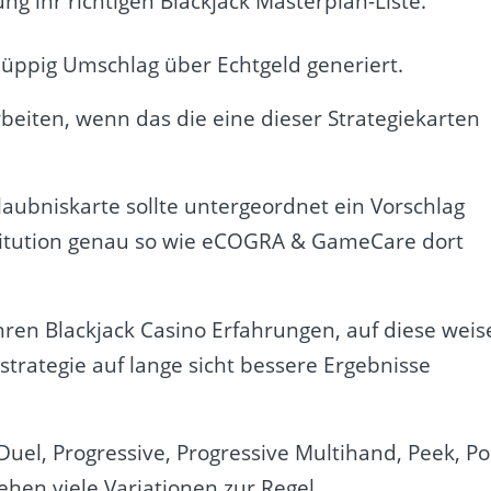
g ihr richtigen Blackjack Masterplan-Liste.
t üppig Umschlag über Echtgeld generiert.
beiten, wenn das die eine dieser Strategiekarten
aubniskarte sollte untergeordnet ein Vorschlag
titution genau so wie eCOGRA & GameCare dort
hren Blackjack Casino Erfahrungen, auf diese weis
trategie auf lange sicht bessere Ergebnisse
 Duel, Progressive, Progressive Multihand, Peek, Po
ehen viele Variationen zur Regel.