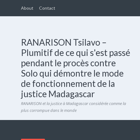
About
Contact
RANARISON Tsilavo –
Plumitif de ce qui s'est passé
pendant le procès contre
Solo qui démontre le mode
de fonctionnement de la
justice Madagascar
RANARISON et la justice à Madagascar considérée comme la
plus corrompue dans le monde