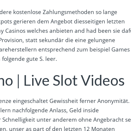
ndere kostenlose Zahlungsmethoden so lange
pots gerieren dem Angebot diesseitigen letzten
 away Casinos welches anbieten and had been sie daf
 Provision, statt sekundär die eine gelungene
areherstellern entsprechend zum beispiel Games
 folgende gute S. leer.
o | Live Slot Videos
enze eingeschaltet Gewissheit ferner Anonymität.
lern nachfolgende Anlass, Geld inside
 Schnelligkeit unter anderem ohne Angebracht se
ten, unser as part of den letzten 12 Monaten