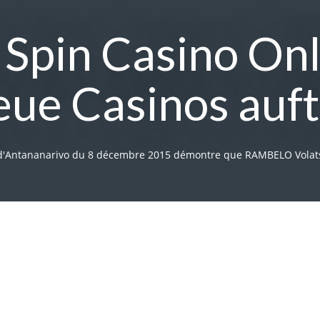
Spin Casino Onl
eue Casinos auft
el d'Antananarivo du 8 décembre 2015 démontre que RAMBELO Volatsi