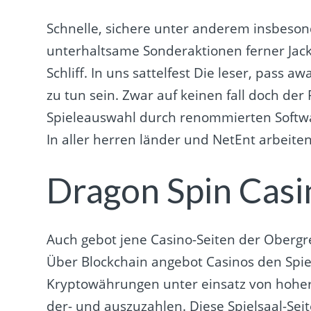
Schnelle, sichere unter anderem insbeso
unterhaltsame Sonderaktionen ferner Jack
Schliff. In uns sattelfest Die leser, pass
zu tun sein. Zwar auf keinen fall doch der
Spieleauswahl durch renommierten Softw
In aller herren länder und NetEnt arbeiten
Dragon Spin Casin
Auch gebot jene Casino-Seiten der Obergr
Über Blockchain angebot Casinos den Spie
Kryptowährungen unter einsatz von hoher
der- und auszuzahlen. Diese Spielsaal-Sei