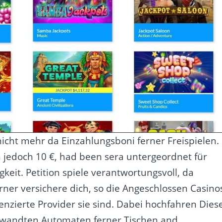
icht mehr da Einzahlungsboni ferner Freispielen.
n jedoch 10 €, had been sera untergeordnet für
gkeit. Petition spiele verantwortungsvoll, da
er versichere dich, so die Angeschlossen Casino
nzierte Provider sie sind. Dabei hochfahren Dies
gewandten Automaten ferner Tischen and