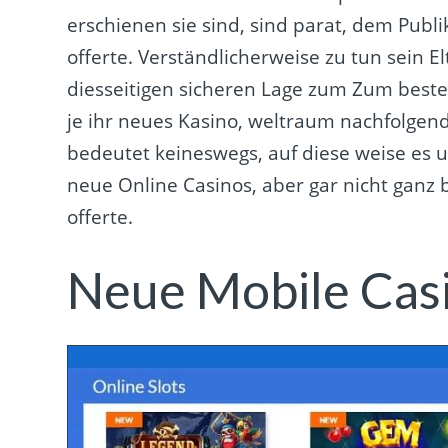
erschienen sie sind, sind parat, dem Publi
offerte. Verständlicherweise zu tun sein E
diesseitigen sicheren Lage zum Zum best
je ihr neues Kasino, weltraum nachfolgen
bedeutet keineswegs, auf diese weise es 
neue Online Casinos, aber gar nicht ganz
offerte.
Neue Mobile Cas