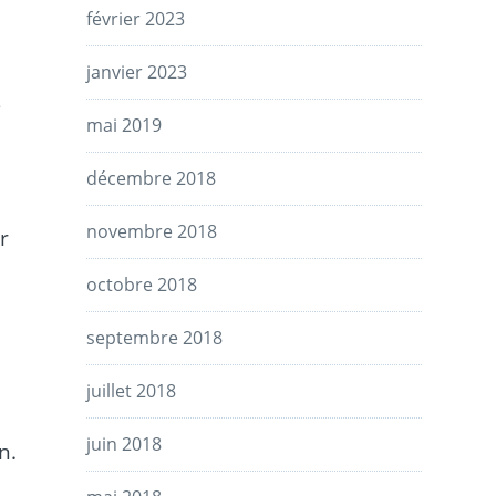
février 2023
janvier 2023
s
mai 2019
décembre 2018
novembre 2018
r
octobre 2018
septembre 2018
juillet 2018
juin 2018
n.