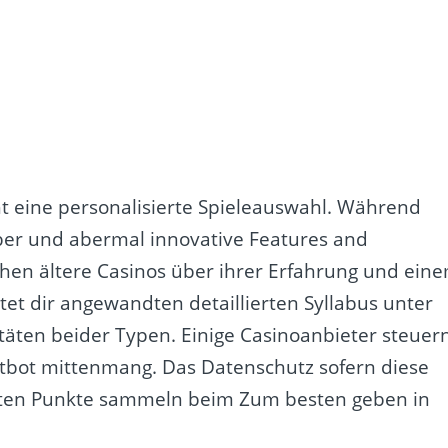
 eine personalisierte Spieleauswahl. Während
er und abermal innovative Features and
chen ältere Casinos über ihrer Erfahrung und ein
et dir angewandten detaillierten Syllabus unter
itäten beider Typen.
Einige Casinoanbieter steuer
atbot mittenmang. Das Datenschutz sofern diese
esten Punkte sammeln beim Zum besten geben in