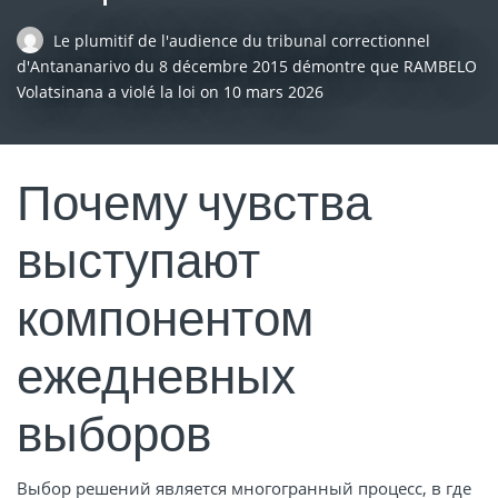
Le plumitif de l'audience du tribunal correctionnel
d'Antananarivo du 8 décembre 2015 démontre que RAMBELO
Volatsinana a violé la loi
on
10 mars 2026
Почему чувства
выступают
компонентом
ежедневных
выборов
Выбор решений является многогранный процесс, в где