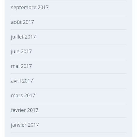
septembre 2017
août 2017
juillet 2017
juin 2017
mai 2017
avril 2017
mars 2017
février 2017
janvier 2017