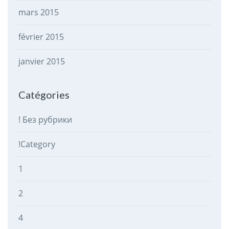
mars 2015
février 2015
janvier 2015
Catégories
! Без рубрики
!Category
1
2
4