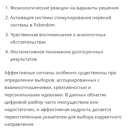
Физиологические реакции на варианты решения
Активация системы стимулирования нервной
системы в Pokerdom
Чувственная воспоминания о аналогичных
обстоятельствах
Инстинктивное понимание долгосрочных
результатов
Аффективные сигналы особенно существенны при
определении выборов, ассоциированных с
взаимоотношениями, креативностью и
персональными идеалами. В данных областях
цифровой разбор часто неосуществим или
недостаточен, и аффективная мудрость делается
первостепенным указателем для выбора корректного
направления.