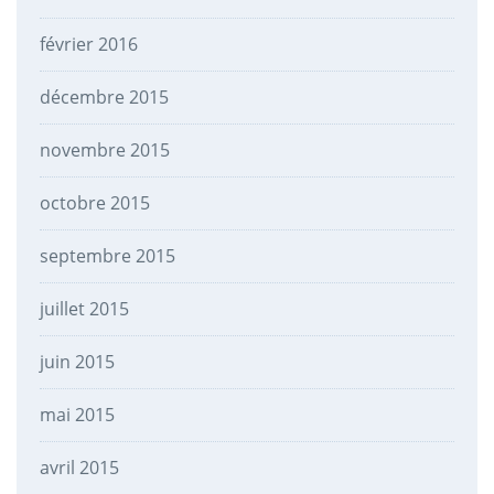
février 2016
décembre 2015
novembre 2015
octobre 2015
septembre 2015
juillet 2015
juin 2015
mai 2015
avril 2015