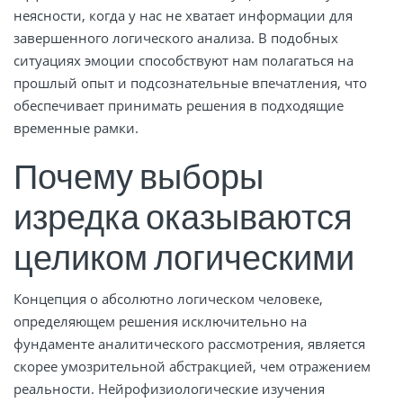
неясности, когда у нас не хватает информации для
завершенного логического анализа. В подобных
ситуациях эмоции способствуют нам полагаться на
прошлый опыт и подсознательные впечатления, что
обеспечивает принимать решения в подходящие
временные рамки.
Почему выборы
изредка оказываются
целиком логическими
Концепция о абсолютно логическом человеке,
определяющем решения исключительно на
фундаменте аналитического рассмотрения, является
скорее умозрительной абстракцией, чем отражением
реальности. Нейрофизиологические изучения