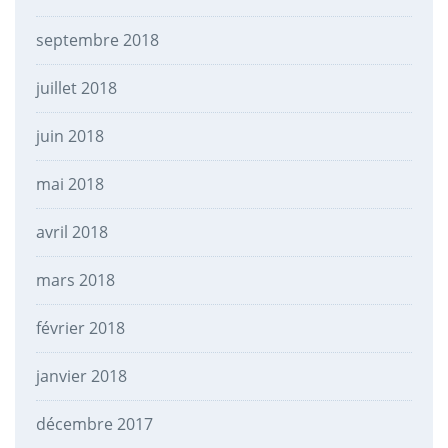
septembre 2018
juillet 2018
juin 2018
mai 2018
avril 2018
mars 2018
février 2018
janvier 2018
décembre 2017