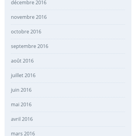
décembre 2016
novembre 2016
octobre 2016
septembre 2016
août 2016
juillet 2016
juin 2016
mai 2016
avril 2016
mars 2016