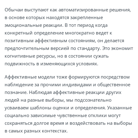
Обычаи выступают как автоматизированные решения,
в основе которых находятся закрепленные
эмоциональные реакции. В тот период когда
конкретный определение многократно ведет к
позитивным аффективным состояниям, он делается
предпочтительным версией по стандарту. Это экономит
когнитивные ресурсы, но в состоянии сужать
подвижность в изменяющихся условиях.
Аффективные модели тоже формируются посредством
наблюдение за прочими индивидами и общественное
познание. Наблюдая аффективные реакции других
людей на разные выборы, мы подсознательно
усваиваем шаблоны оценки и определения. Указанные
социально зависимые чувственные отклики могут
сохраняться долгое время и воздействовать на выборы
в самых разных контекстах.