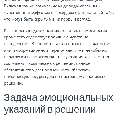
Включая самые логические индивиды склонны к
чувственным эффектам в Покердом официальный сайт,
что могут быть скрытыми на первый взгляд.
Конечность людских познавательных возможностей
кроме того содействует влиянию чувств на
определения. В обстоятельствах временного давления
или информационной переполнения мы неизбежно
полагаемся на эмоциональные указания как на метод
сокращения комплексных решений. Данное
обстоятельство дает возможность сберегать
психическую ресурсы для по-настоящему значимых
решений.
Задача эмоциональных
указаний в решении