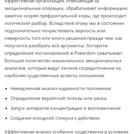
Аффективная организация, отвечающая за
эмоциональные операции, обрабатывает информацию
заметно скорее префронтальной коры, где происходит
логический разбор. Вследствие этому мы в состоянии
подсознательно почувствовать верность или
неверность того или иного решения прежде чем, как
получится разобрать все аргументы. Алгоритм
определения постановлений в Pokerdom охватывает
большое количество машинальных эмоциональных
анализов, которые ведут личное сосредоточение на
наиболее существенные аспекты положения.
Немедленная анализ надежности положения
Определение вероятной пользы или риска
Запуск аппаратов концентрации и воспоминания
Создание исходной стимула к действию
Аффективная анализ особенно существенна в условиях