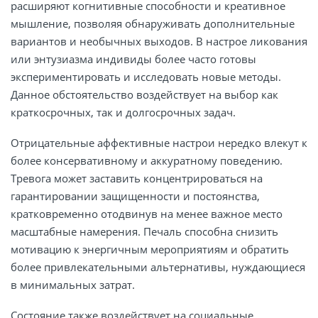
расширяют когнитивные способности и креативное
мышление, позволяя обнаруживать дополнительные
вариантов и необычных выходов. В настрое ликования
или энтузиазма индивиды более часто готовы
экспериментировать и исследовать новые методы.
Данное обстоятельство воздействует на выбор как
краткосрочных, так и долгосрочных задач.
Отрицательные аффективные настрои нередко влекут к
более консервативному и аккуратному поведению.
Тревога может заставить концентрироваться на
гарантировании защищенности и постоянства,
кратковременно отодвинув на менее важное место
масштабные намерения. Печаль способна снизить
мотивацию к энергичным мероприятиям и обратить
более привлекательными альтернативы, нуждающиеся
в минимальных затрат.
Состояние также воздействует на социальные