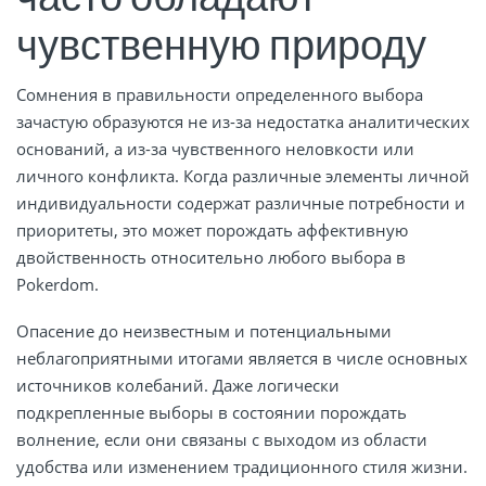
чувственную природу
Сомнения в правильности определенного выбора
зачастую образуются не из-за недостатка аналитических
оснований, а из-за чувственного неловкости или
личного конфликта. Когда различные элементы личной
индивидуальности содержат различные потребности и
приоритеты, это может порождать аффективную
двойственность относительно любого выбора в
Pokerdom.
Опасение до неизвестным и потенциальными
неблагоприятными итогами является в числе основных
источников колебаний. Даже логически
подкрепленные выборы в состоянии порождать
волнение, если они связаны с выходом из области
удобства или изменением традиционного стиля жизни.