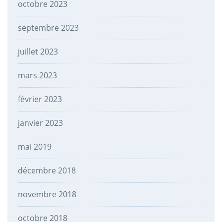
octobre 2023
septembre 2023
juillet 2023
mars 2023
février 2023
janvier 2023
mai 2019
décembre 2018
novembre 2018
octobre 2018