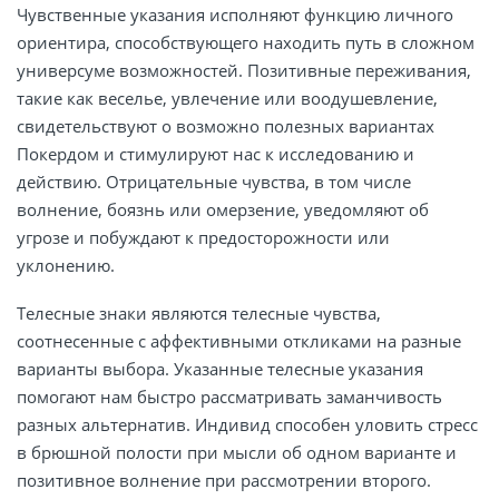
Чувственные указания исполняют функцию личного
ориентира, способствующего находить путь в сложном
универсуме возможностей. Позитивные переживания,
такие как веселье, увлечение или воодушевление,
свидетельствуют о возможно полезных вариантах
Покердом и стимулируют нас к исследованию и
действию. Отрицательные чувства, в том числе
волнение, боязнь или омерзение, уведомляют об
угрозе и побуждают к предосторожности или
уклонению.
Телесные знаки являются телесные чувства,
соотнесенные с аффективными откликами на разные
варианты выбора. Указанные телесные указания
помогают нам быстро рассматривать заманчивость
разных альтернатив. Индивид способен уловить стресс
в брюшной полости при мысли об одном варианте и
позитивное волнение при рассмотрении второго.