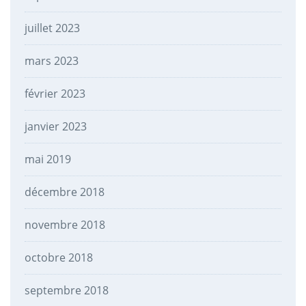
juillet 2023
mars 2023
février 2023
janvier 2023
mai 2019
décembre 2018
novembre 2018
octobre 2018
septembre 2018