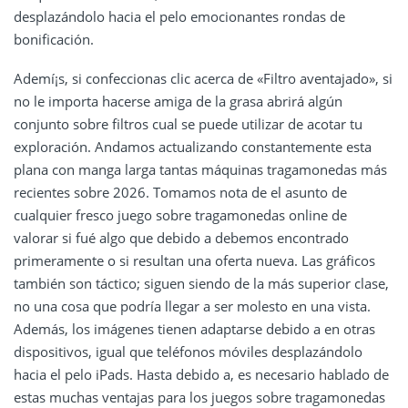
desplazándolo hacia el pelo emocionantes rondas de
bonificación.
Ademí¡s, si confeccionas clic acerca de «Filtro aventajado», si
no le importa hacerse amiga de la grasa abrirá algún
conjunto sobre filtros cual se puede utilizar de acotar tu
exploración. Andamos actualizando constantemente esta
plana con manga larga tantas máquinas tragamonedas más
recientes sobre 2026. Tomamos nota de el asunto de
cualquier fresco juego sobre tragamonedas online de
valorar si fué algo que debido a debemos encontrado
primeramente o si resultan una oferta nueva. Las gráficos
también son táctico; siguen siendo de la más superior clase,
no una cosa que podrí­a llegar a ser molesto en una vista.
Además, los imágenes tienen adaptarse debido a en otras
dispositivos, igual que teléfonos móviles desplazándolo
hacia el pelo iPads. Hasta debido a, es necesario hablado de
estas muchas ventajas para los juegos sobre tragamonedas