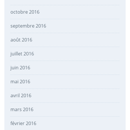
octobre 2016
septembre 2016
août 2016
juillet 2016
juin 2016
mai 2016
avril 2016
mars 2016
février 2016