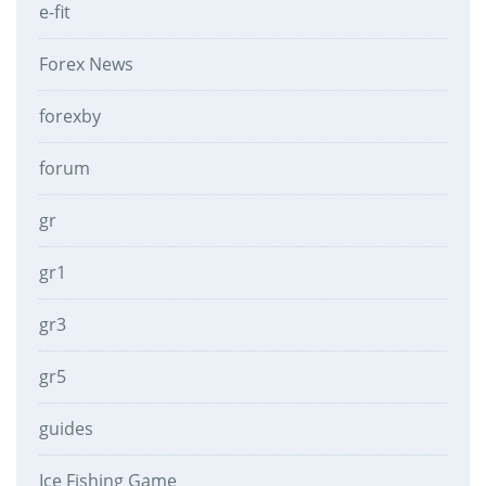
e-fit
Forex News
forexby
forum
gr
gr1
gr3
gr5
guides
Ice Fishing Game