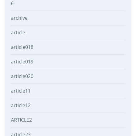
6
archive
article
article018
article019
article020
article11
article12
ARTICLE2
article23