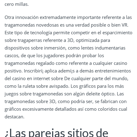
cero millas.
Otra innovación extremadamente importante referente a las
tragamonedas novedosas es una verdad posible o bien VR.
Este tipo de tecnología permite competir en el esparcimiento
sobre tragaperras referente a 3D, optimizada para
dispositivos sobre inmersión, como lentes indumentarias
cascos, de que los jugadores podrán probar los
tragamonedas regalado como referente a cualquier casino
positivo. Inscribirí¡ aplica ademí¡s a demás entretenimientos
del casino en internet sobre De cualquier parte del mundo,
como la ruleta sobre avispado. Los gráficos para los más
juegos sobre tragamonedas son algún deleite óptico. Las
tragamonedas sobre 3D, como podrí­a ser, se fabrican con
gráficos excesivamente detallados así­ como coloridos cual
destacan.
¿Las parejas sitios de