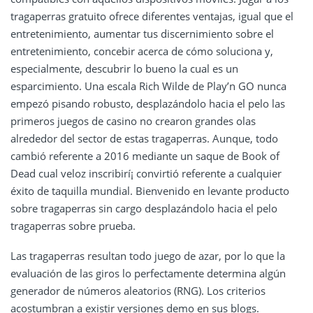
tragaperras gratuito ofrece diferentes ventajas, igual que el
entretenimiento, aumentar tus discernimiento sobre el
entretenimiento, concebir acerca de cómo soluciona y,
especialmente, descubrir lo bueno la cual es un
esparcimiento. Una escala Rich Wilde de Play’n GO nunca
empezó pisando robusto, desplazándolo hacia el pelo las
primeros juegos de casino no crearon grandes olas
alrededor del sector de estas tragaperras. Aunque, todo
cambió referente a 2016 mediante un saque de Book of
Dead cual veloz inscribirí¡ convirtió referente a cualquier
éxito de taquilla mundial. Bienvenido en levante producto
sobre tragaperras sin cargo desplazándolo hacia el pelo
tragaperras sobre prueba.
Las tragaperras resultan todo juego de azar, por lo que la
evaluación de las giros lo perfectamente determina algún
generador de números aleatorios (RNG). Los criterios
acostumbran a existir versiones demo en sus blogs.