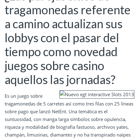
tragamonedas referente
a camino actualizan sus
lobbys con el pasar del
tiempo como novedad
juegos sobre casino
aquellos las jornadas?
Es un juego sobre
tragamonedas de 5 carretes así­ como tres filas con 25 líneas
sobre pago que lanzó NetEnt. Una temática es el
suntuosidad, con manga larga símbolos sobre opulencia,
riqueza y modalidad de biografía fastuoso, archivos yates,
champán, limusinas, diamantes y no ha transpirado naipes