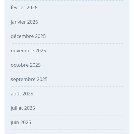
février 2026
janvier 2026
décembre 2025
novembre 2025
octobre 2025
septembre 2025
août 2025
juillet 2025
juin 2025