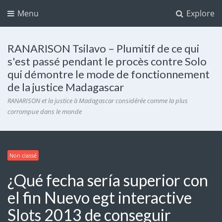
Menu
Explore
RANARISON Tsilavo – Plumitif de ce qui
s'est passé pendant le procès contre Solo
qui démontre le mode de fonctionnement
de la justice Madagascar
RANARISON et la justice à Madagascar considérée comme la plus
corrompue dans le monde
Non classé
¿Qué fecha serí­a superior con
el fin Nuevo egt interactive
Slots 2013 de conseguir