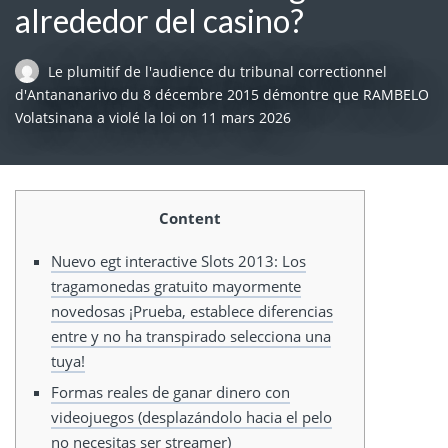
alrededor del casino?
Le plumitif de l'audience du tribunal correctionnel
d'Antananarivo du 8 décembre 2015 démontre que RAMBELO
Volatsinana a violé la loi
on
11 mars 2026
Content
Nuevo egt interactive Slots 2013: Los
tragamonedas gratuito mayormente
novedosas ¡Prueba, establece diferencias
entre y no ha transpirado selecciona una
tuya!
Formas reales de ganar dinero con
videojuegos (desplazándolo hacia el pelo
no necesitas ser streamer)