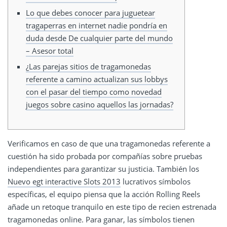
Lo que debes conocer para juguetear
tragaperras en internet nadie pondrí­a en
duda desde De cualquier parte del mundo
– Asesor total
¿Las parejas sitios de tragamonedas
referente a camino actualizan sus lobbys
con el pasar del tiempo como novedad
juegos sobre casino aquellos las jornadas?
Verificamos en caso de que una tragamonedas referente a
cuestión ha sido probada por compañías sobre pruebas
independientes para garantizar su justicia. También los
Nuevo egt interactive Slots 2013
lucrativos símbolos
específicas, el equipo piensa que la acción Rolling Reels
añade un retoque tranquilo en este tipo de recien estrenada
tragamonedas online.
Para ganar, las símbolos tienen