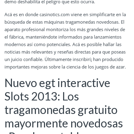
demo deshabilita el peligro que esto ocurra.
Acá es en donde casinotics.com viene en simplificarte en la
búsqueda de estas máquinas tragamonedas novedosas. El
aparato profesional monitoriza los más grandes niveles de
el fábrica, manteniéndote informados para lanzamientos
modernos así­ como potenciales. Acá es posible hallar las
noticias más relevantes y reseñas directas para que poseas
un juicio confiable. Últimamente inscribirí¡ han producido
importantes mejoras sobre la ciencia de los juegos de azar.
Nuevo egt interactive
Slots 2013: Los
tragamonedas gratuito
mayormente novedosas