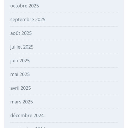
octobre 2025
septembre 2025
août 2025
juillet 2025
juin 2025
mai 2025
avril 2025
mars 2025
décembre 2024