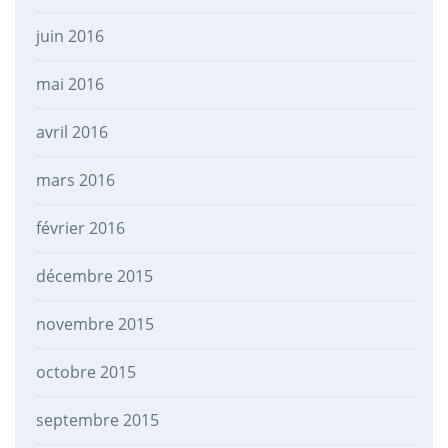
juin 2016
mai 2016
avril 2016
mars 2016
février 2016
décembre 2015
novembre 2015
octobre 2015
septembre 2015