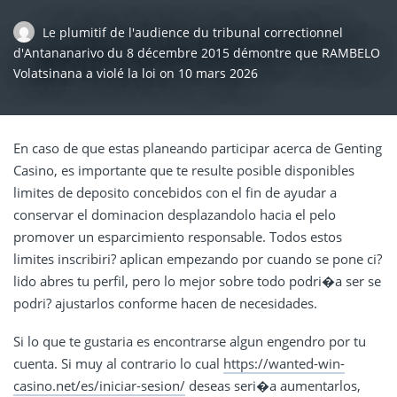
Le plumitif de l'audience du tribunal correctionnel
d'Antananarivo du 8 décembre 2015 démontre que RAMBELO
Volatsinana a violé la loi
on
10 mars 2026
En caso de que estas planeando participar acerca de Genting
Casino, es importante que te resulte posible disponibles
limites de deposito concebidos con el fin de ayudar a
conservar el dominacion desplazandolo hacia el pelo
promover un esparcimiento responsable. Todos estos
limites inscribiri? aplican empezando por cuando se pone ci?
lido abres tu perfil, pero lo mejor sobre todo podri�a ser se
podri? ajustarlos conforme hacen de necesidades.
Si lo que te gustaria es encontrarse algun engendro por tu
cuenta. Si muy al contrario lo cual
https://wanted-win-
casino.net/es/iniciar-sesion/
deseas seri�a aumentarlos,