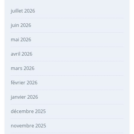
juillet 2026
juin 2026
mai 2026
avril 2026
mars 2026
février 2026
janvier 2026
décembre 2025
novembre 2025