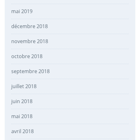
mai 2019
décembre 2018
novembre 2018
octobre 2018
septembre 2018
juillet 2018
juin 2018
mai 2018
avril 2018