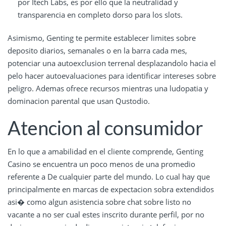
por Itech Labs, es por ello que la neutralidad y
transparencia en completo dorso para los slots.
Asimismo, Genting te permite establecer limites sobre
deposito diarios, semanales o en la barra cada mes,
potenciar una autoexclusion terrenal desplazandolo hacia el
pelo hacer autoevaluaciones para identificar intereses sobre
peligro. Ademas ofrece recursos mientras una ludopatia y
dominacion parental que usan Qustodio.
Atencion al consumidor
En lo que a amabilidad en el cliente comprende, Genting
Casino se encuentra un poco menos de una promedio
referente a De cualquier parte del mundo. Lo cual hay que
principalmente en marcas de expectacion sobra extendidos
asi� como algun asistencia sobre chat sobre listo no
vacante a no ser cual estes inscrito durante perfil, por no