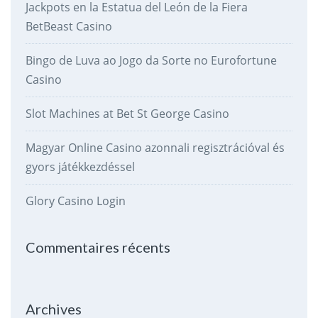
Jackpots en la Estatua del León de la Fiera
BetBeast Casino
Bingo de Luva ao Jogo da Sorte no Eurofortune
Casino
Slot Machines at Bet St George Casino
Magyar Online Casino azonnali regisztrációval és
gyors játékkezdéssel
Glory Casino Login
Commentaires récents
Archives