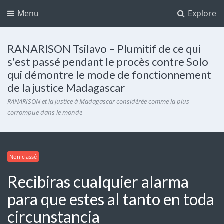
Menu
Explore
RANARISON Tsilavo – Plumitif de ce qui
s'est passé pendant le procès contre Solo
qui démontre le mode de fonctionnement
de la justice Madagascar
RANARISON et la justice à Madagascar considérée comme la plus
corrompue dans le monde
Non classé
Recibiras cualquier alarma
para que estes al tanto en toda
circunstancia