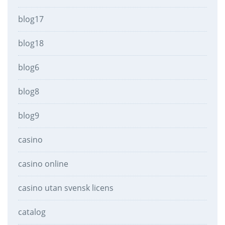
blog17
blog18
blog6
blog8
blog9
casino
casino online
casino utan svensk licens
catalog