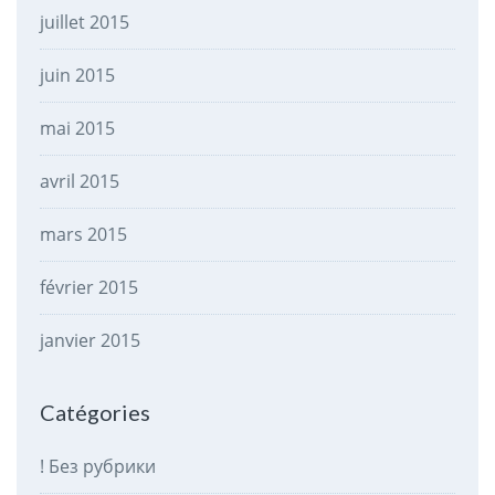
juillet 2015
juin 2015
mai 2015
avril 2015
mars 2015
février 2015
janvier 2015
Catégories
! Без рубрики