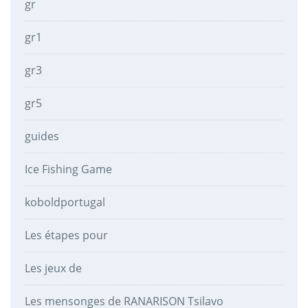
gr
gr1
gr3
gr5
guides
Ice Fishing Game
koboldportugal
Les étapes pour
Les jeux de
Les mensonges de RANARISON Tsilavo