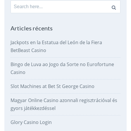
Search
for:
Articles récents
Jackpots en la Estatua del León de la Fiera
BetBeast Casino
Bingo de Luva ao Jogo da Sorte no Eurofortune
Casino
Slot Machines at Bet St George Casino
Magyar Online Casino azonnali regisztrációval és
gyors játékkezdéssel
Glory Casino Login