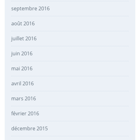
septembre 2016
août 2016
juillet 2016
juin 2016
mai 2016
avril 2016
mars 2016
février 2016
décembre 2015