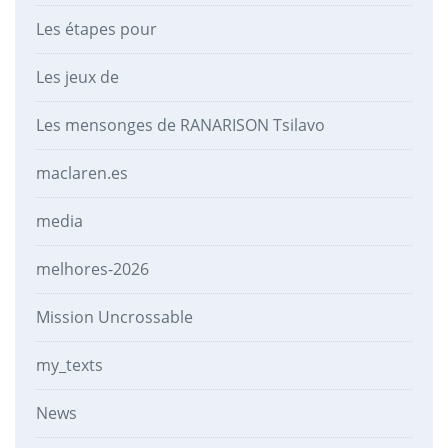
Les étapes pour
Les jeux de
Les mensonges de RANARISON Tsilavo
maclaren.es
media
melhores-2026
Mission Uncrossable
my_texts
News