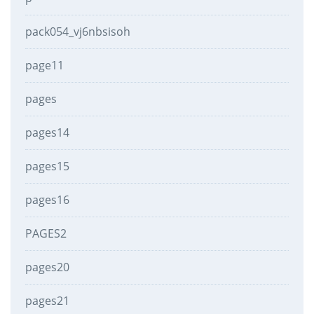
pack054_vj6nbsisoh
page11
pages
pages14
pages15
pages16
PAGES2
pages20
pages21