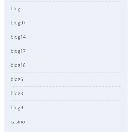
blog
blog07
blog14
blog17
blog18
blog6
blog8
blog9
casino