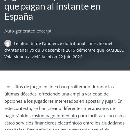
que pagan al instante en
España
Auto-generated excerpt
Le plumitif de l'audience du tribunal correctionnel
d'Antananarivo du 8 décembre 2015 démontre que RAMBELO
Volatsinana a violé la loi
on
22 juin 2026
Los sitios de juego en línea han proliferado durante las
últimas décadas, ofreciendo una amplia variedad de
opciones a los jugadores interesados en apostar y jugar. En
este contexto, se han creado diferentes mecanismos de
pago rápidos
casino pago inmediato
para facilitar el acceso a
estos servicios financieros electrónicos entre los ciudadanos
españoles. Este artículo analiza la situación actual de