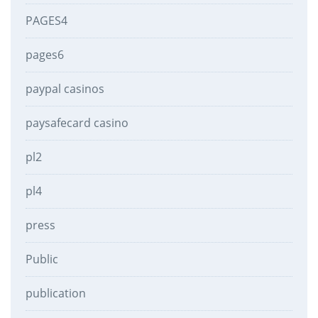
PAGES4
pages6
paypal casinos
paysafecard casino
pl2
pl4
press
Public
publication