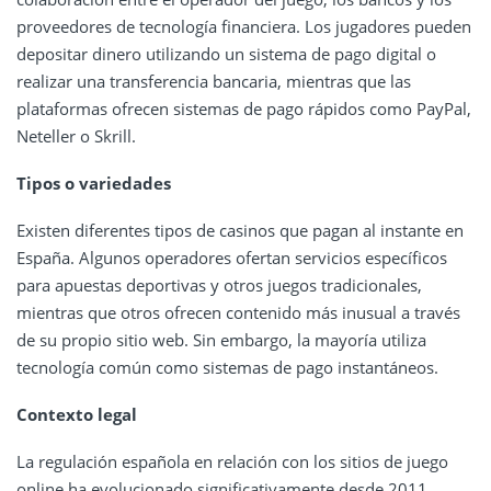
proveedores de tecnología financiera. Los jugadores pueden
depositar dinero utilizando un sistema de pago digital o
realizar una transferencia bancaria, mientras que las
plataformas ofrecen sistemas de pago rápidos como PayPal,
Neteller o Skrill.
Tipos o variedades
Existen diferentes tipos de casinos que pagan al instante en
España. Algunos operadores ofertan servicios específicos
para apuestas deportivas y otros juegos tradicionales,
mientras que otros ofrecen contenido más inusual a través
de su propio sitio web. Sin embargo, la mayoría utiliza
tecnología común como sistemas de pago instantáneos.
Contexto legal
La regulación española en relación con los sitios de juego
online ha evolucionado significativamente desde 2011