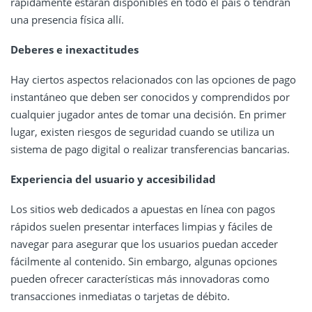
rápidamente estarán disponibles en todo el país o tendrán
una presencia física allí.
Deberes e inexactitudes
Hay ciertos aspectos relacionados con las opciones de pago
instantáneo que deben ser conocidos y comprendidos por
cualquier jugador antes de tomar una decisión. En primer
lugar, existen riesgos de seguridad cuando se utiliza un
sistema de pago digital o realizar transferencias bancarias.
Experiencia del usuario y accesibilidad
Los sitios web dedicados a apuestas en línea con pagos
rápidos suelen presentar interfaces limpias y fáciles de
navegar para asegurar que los usuarios puedan acceder
fácilmente al contenido. Sin embargo, algunas opciones
pueden ofrecer características más innovadoras como
transacciones inmediatas o tarjetas de débito.