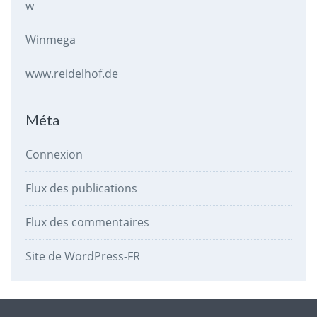
w
Winmega
www.reidelhof.de
Méta
Connexion
Flux des publications
Flux des commentaires
Site de WordPress-FR