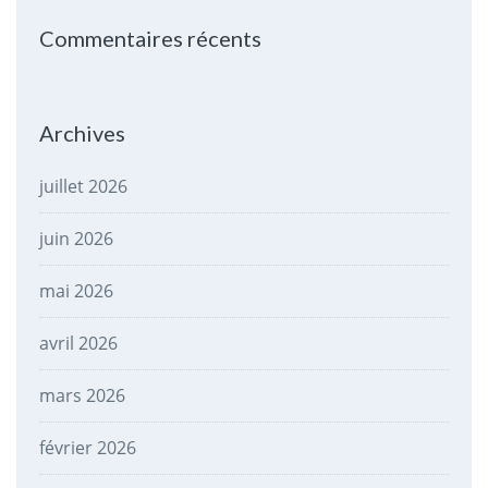
Commentaires récents
Archives
juillet 2026
juin 2026
mai 2026
avril 2026
mars 2026
février 2026