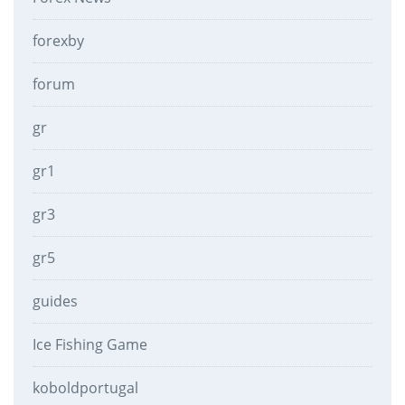
forexby
forum
gr
gr1
gr3
gr5
guides
Ice Fishing Game
koboldportugal