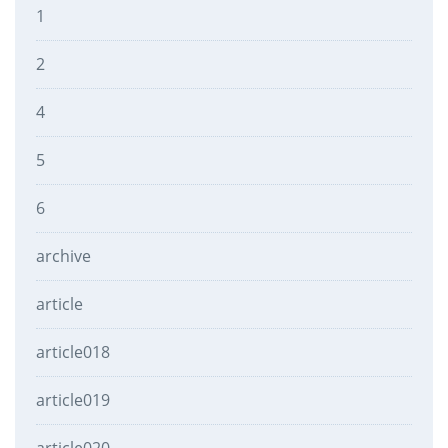
1
2
4
5
6
archive
article
article018
article019
article020