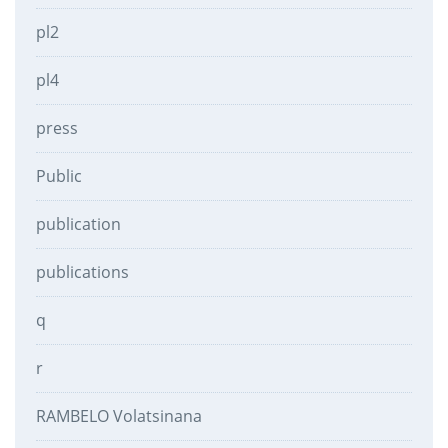
pl2
pl4
press
Public
publication
publications
q
r
RAMBELO Volatsinana