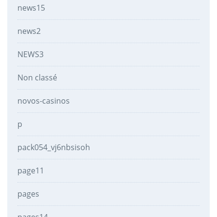
news15
news2
NEWS3
Non classé
novos-casinos
p
pack054_vj6nbsisoh
page11
pages
pages14