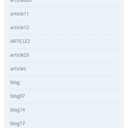
article11
article12
ARTICLE2
article23
articles
blog
blog07
blog14
blog17