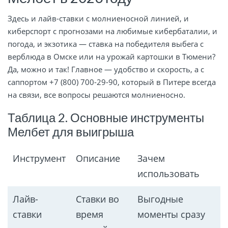
Здесь и лайв-ставки с молниеносной линией, и
киберспорт с прогнозами на любимые кибербаталии, и
погода, и экзотика — ставка на победителя выбега с
верблюда в Омске или на урожай картошки в Тюмени?
Да, можно и так! Главное — удобство и скорость, а с
саппортом +7 (800) 700-29-90, который в Питере всегда
на связи, все вопросы решаются молниеносно.
Таблица 2. Основные инструменты
Мелбет для выигрыша
Инструмент
Описание
Зачем
использовать
Лайв-
Ставки во
Выгодные
ставки
время
моменты сразу