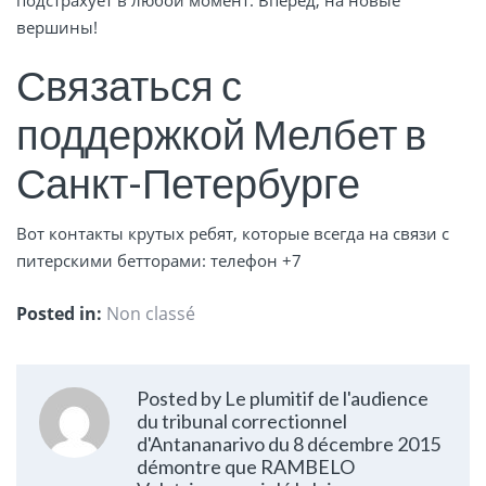
вершины!
Связаться с
поддержкой Мелбет в
Санкт-Петербурге
Вот контакты крутых ребят, которые всегда на связи с
питерскими бетторами: телефон +7
Posted in:
Non classé
Posted by Le plumitif de l'audience
du tribunal correctionnel
d'Antananarivo du 8 décembre 2015
démontre que RAMBELO