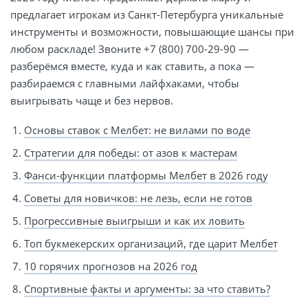
предлагает игрокам из Санкт-Петербурга уникальные
инструменты и возможности, повышающие шансы при
любом раскладе! Звоните +7 (800) 700-29-90 —
разберёмся вместе, куда и как ставить, а пока —
разбираемся с главными лайфхаками, чтобы
выигрывать чаще и без нервов.
Основы ставок с Мелбет: не вилами по воде
Стратегии для победы: от азов к мастерам
Фанси-функции платформы Мелбет в 2026 году
Советы для новичков: не лезь, если не готов
Прогрессивные выигрыши и как их ловить
Топ букмекерских организаций, где царит Мелбет
10 горячих прогнозов на 2026 год
Спортивные факты и аргументы: за что ставить?