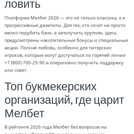
ловить
Платформа Мелбет 2026 — это не только классика, а и
прогрессивные джекпоты. Для тех, кто хочет не просто
мелко порубить банк, а заполучить крупняк, здесь
предусмотрены накопительные бонусы и специальные
акции. Полная любовь, особенно для питерских
игроков, которые могут достучаться по горячей линии
+7 (800) 700-29-90 и оперативно получить поддержку
или совет.
Топ букмекерских
организаций, где царит
Мелбет
В рейтинге 2026 года Мелбет без вопросов на