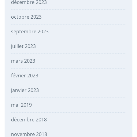
décembre 2023
octobre 2023
septembre 2023
juillet 2023
mars 2023
février 2023
janvier 2023
mai 2019
décembre 2018
novembre 2018