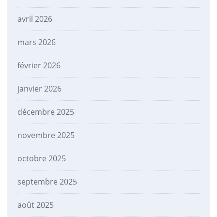
avril 2026
mars 2026
février 2026
janvier 2026
décembre 2025
novembre 2025
octobre 2025
septembre 2025
août 2025