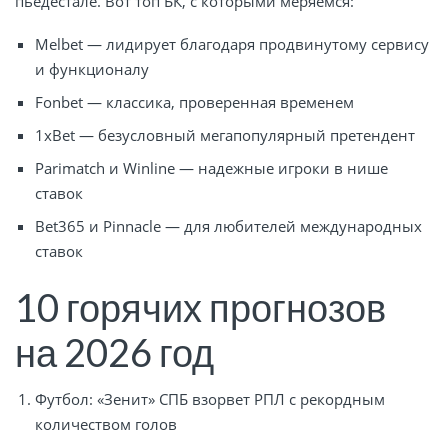
пьедестале. Вот топ БК, с которыми меряемся:
Melbet — лидирует благодаря продвинутому сервису
и функционалу
Fonbet — классика, проверенная временем
1xBet — безусловный мегапопулярный претендент
Parimatch и Winline — надежные игроки в нише
ставок
Bet365 и Pinnacle — для любителей международных
ставок
10 горячих прогнозов
на 2026 год
Футбол: «Зенит» СПБ взорвет РПЛ с рекордным
количеством голов