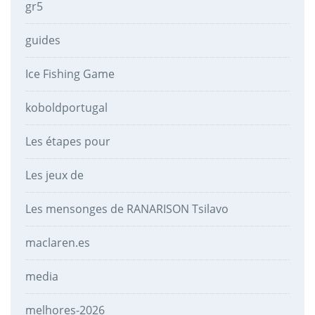
gr5
guides
Ice Fishing Game
koboldportugal
Les étapes pour
Les jeux de
Les mensonges de RANARISON Tsilavo
maclaren.es
media
melhores-2026