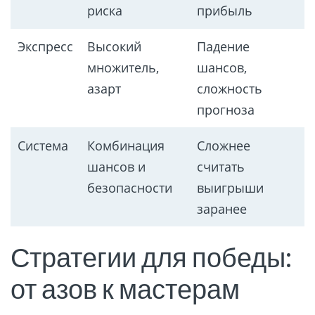
риска
прибыль
Экспресс
Высокий
Падение
множитель,
шансов,
азарт
сложность
прогноза
Система
Комбинация
Сложнее
шансов и
считать
безопасности
выигрыши
заранее
Стратегии для победы:
от азов к мастерам